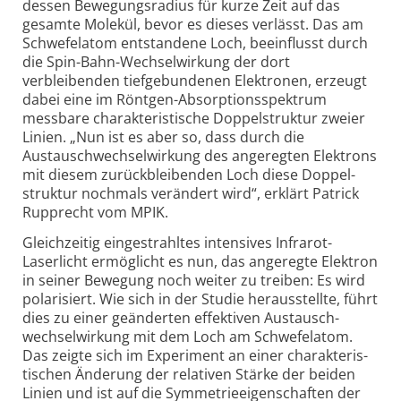
dessen Bewegungs­radius für kurze Zeit auf das
gesamte Molekül, bevor es dieses verlässt. Das am
Schwefel­atom entstandene Loch, beeinflusst durch
die Spin-Bahn-Wechsel­wirkung der dort
verbleibenden tief­ge­bundenen Elektronen, erzeugt
dabei eine im Röntgen-Absorptions­spektrum
messbare charakte­ris­tische Doppel­struktur zweier
Linien. „Nun ist es aber so, dass durch die
Austausch­wechsel­wirkung des angeregten Elektrons
mit diesem zurück­bleibenden Loch diese Doppel­
struktur nochmals verändert wird“, erklärt Patrick
Rupprecht vom MPIK.
Gleichzeitig einge­strahltes intensives Infrarot-
Laserlicht ermöglicht es nun, das angeregte Elektron
in seiner Bewegung noch weiter zu treiben: Es wird
polarisiert. Wie sich in der Studie heraus­stellte, führt
dies zu einer geänderten effektiven Austausch­
wechsel­wirkung mit dem Loch am Schwefelatom.
Das zeigte sich im Experiment an einer charakte­ris­
tischen Änderung der relativen Stärke der beiden
Linien und ist auf die Symmetrie­eigen­schaften der