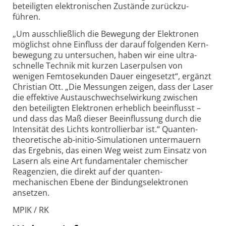
beteiligten elektronischen Zustände zurück­zu­
führen.
„Um ausschließlich die Bewegung der Elektronen
möglichst ohne Einfluss der darauf folgenden Kern­
bewegung zu unter­suchen, haben wir eine ultra­
schnelle Technik mit kurzen Laser­pulsen von
wenigen Femto­sekunden Dauer eingesetzt“, ergänzt
Christian Ott. „Die Messungen zeigen, dass der Laser
die effektive Austausch­wechsel­wirkung zwischen
den beteiligten Elektronen erheblich beeinflusst –
und dass das Maß dieser Beeinflussung durch die
Intensität des Lichts kontrol­lierbar ist.“ Quanten­
theoretische ab-initio-Simulationen unter­mauern
das Ergebnis, das einen Weg weist zum Einsatz von
Lasern als eine Art funda­mentaler chemischer
Reagenzien, die direkt auf der quanten­
mechanischen Ebene der Bindungs­elektronen
ansetzen.
MPIK / RK