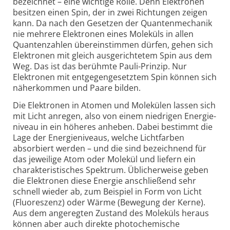
bezeichnet – eine wichtige Rolle. Denn Elektronen
besitzen einen Spin, der in zwei Richtungen zeigen
kann. Da nach den Gesetzen der Quanten­mechanik
nie mehrere Elektronen eines Moleküls in allen
Quanten­zahlen über­ein­stimmen dürfen, gehen sich
Elektronen mit gleich aus­ge­richtetem Spin aus dem
Weg. Das ist das berühmte Pauli-Prinzip. Nur
Elektronen mit entgegen­gesetztem Spin können sich
näher­kommen und Paare bilden.
Die Elektronen in Atomen und Molekülen lassen sich
mit Licht anregen, also von einem niedrigen Energie­
niveau in ein höheres anheben. Dabei bestimmt die
Lage der Energie­niveaus, welche Lichtfarben
absorbiert werden – und die sind bezeichnend für
das jeweilige Atom oder Molekül und liefern ein
charakte­ris­tisches Spektrum. Üblicher­weise geben
die Elektronen diese Energie anschließend sehr
schnell wieder ab, zum Beispiel in Form von Licht
(Fluoreszenz) oder Wärme (Bewegung der Kerne).
Aus dem angeregten Zustand des Moleküls heraus
können aber auch direkte photo­chemische