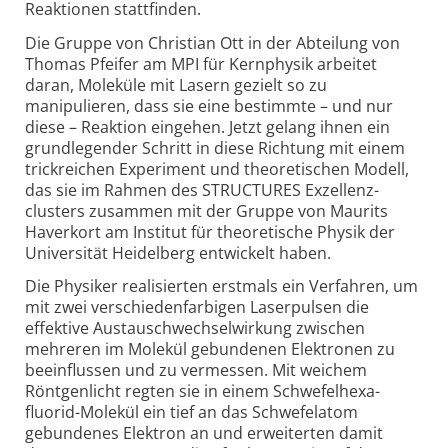
Reaktionen statt­finden.
Die Gruppe von Christian Ott in der Abteilung von
Thomas Pfeifer am MPI für Kernphysik arbeitet
daran, Moleküle mit Lasern gezielt so zu
manipulieren, dass sie eine bestimmte – und nur
diese – Reaktion eingehen. Jetzt gelang ihnen ein
grund­legender Schritt in diese Richtung mit einem
trick­reichen Experiment und theoretischen Modell,
das sie im Rahmen des STRUCTURES Exzellenz­
clusters zusammen mit der Gruppe von Maurits
Haverkort am Institut für theoretische Physik der
Universität Heidelberg entwickelt haben.
Die Physiker realisierten erstmals ein Verfahren, um
mit zwei verschieden­farbigen Laser­pulsen die
effektive Austausch­wechsel­wirkung zwischen
mehreren im Molekül gebundenen Elektronen zu
beein­flussen und zu vermessen. Mit weichem
Röntgenlicht regten sie in einem Schwefel­hexa­
fluorid-Molekül ein tief an das Schwefelatom
gebundenes Elektron an und erweiterten damit