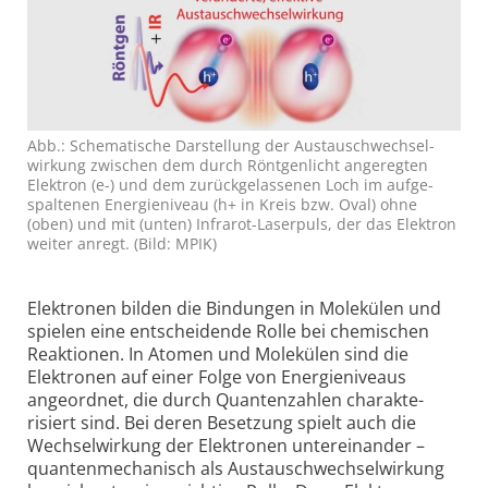
Abb.: Schematische Dar­stel­lung der Aus­tausch­wechsel­
wirkung zwischen dem durch Röntgen­licht an­ge­regten
Elek­tron (e-) und dem zurück­ge­las­senen Loch im auf­ge­
spal­tenen Energie­niveau (h+ in Kreis bzw. Oval) ohne
(oben) und mit (unten) Infra­rot-Laser­puls, der das Elek­tron
weiter an­regt. (Bild: MPIK)
Elektronen bilden die Bindungen in Molekülen und
spielen eine entscheidende Rolle bei chemischen
Reaktionen. In Atomen und Molekülen sind die
Elektronen auf einer Folge von Energie­niveaus
angeordnet, die durch Quantenzahlen charakte­
risiert sind. Bei deren Besetzung spielt auch die
Wechsel­wirkung der Elektronen unter­ein­ander –
quanten­mechanisch als Austausch­wechsel­wirkung