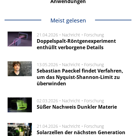
Anwendungen
Meist gelesen
21.04.2026 •
Nachricht
•
Forschung
Doppelspalt-Röntgenexperiment
enthüllt verborgene Details
13.05.2026 •
Nachricht
•
Forschung
Sebastian Paeckel findet Verfahren,
um das Nyquist-Shannon-Limit zu
überwinden
02.03.2026 •
Nachricht
•
Forschung
Süßer Nachweis Dunkler Materie
21.04.2026 •
Nachricht
•
Forschung
Solarzellen der nächsten Generation