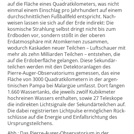
auf die Fläche eines Quadrat­kilometers, was nicht
einmal einem Einschlag pro Jahr­hundert auf einem
durch­schnittlichen Fußball­feld entspricht. Nach­
weisen lassen sie sich auf der Erde indirekt: Die
kosmische Strahlung selbst dringt nicht bis zum
Erdboden vor, sondern stößt in der oberen
Erdatmo­sphäre mit Atom­kernen zusammen,
wodurch Kaskaden neuer Teilchen – Luft­schauer mit
mehr als zehn Milliar­den Teilchen – entstehen, die
auf die Erdober­fläche gelangen. Diese Sekundär­
teilchen werden mit den Detektor­anlagen des
Pierre-Auger-Obser­vatoriums gemessen, das eine
Fläche von 3000 Quadrat­kilometern in der argen­
tinischen Pampa bei Malargüe umfasst. Dort fangen
1.660 Wasser­tanks, die jeweils zwölf Kubik­meter
hoch­reinen Wassers enthalten, sowie 27 Teleskope
die indi­rekten Licht­signale der Sekundär­teilchen auf.
Die dabei regis­trierten Licht­pulse ermög­lichen Rück­
schlüsse auf die Energie und Einfalls­richtung des
Ursprungs­teilchens.
Abb.: Das Pierre-Auger-Observatorium in der