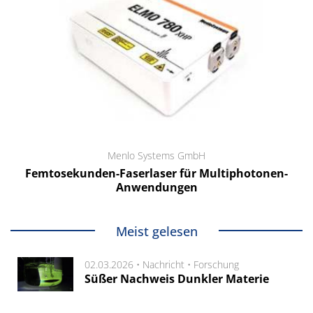
Menlo Systems GmbH
Femtosekunden-Faserlaser für Multiphotonen-
Anwendungen
Meist gelesen
02.03.2026 •
Nachricht
•
Forschung
Süßer Nachweis Dunkler Materie