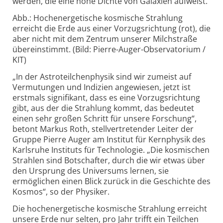
werden, die eine hohe Dichte von Galaxien aufweist.
Abb.: Hochenergetische kosmische Strahlung
erreicht die Erde aus einer Vorzugsrichtung (rot), die
aber nicht mit dem Zentrum unserer Milchstraße
übereinstimmt. (Bild: Pierre-Auger-Observatorium /
KIT)
„In der Astro­teilchen­physik sind wir zumeist auf
Vermu­tungen und Indizien angewiesen, jetzt ist
erstmals signi­fikant, dass es eine Vorzugs­richtung
gibt, aus der die Strahlung kommt, das bedeutet
einen sehr großen Schritt für unsere Forschung“,
betont Markus Roth, stellver­tretender Leiter der
Gruppe Pierre Auger am Institut für Kern­physik des
Karlsruhe Insti­tuts für Tech­nologie. „Die kos­mischen
Strahlen sind Bot­schafter, durch die wir etwas über
den Ursprung des Universums lernen, sie
ermöglichen einen Blick zurück in die Geschichte des
Kosmos“, so der Physiker.
Die hochener­getische kosmische Strahlung erreicht
unsere Erde nur selten, pro Jahr trifft ein Teilchen