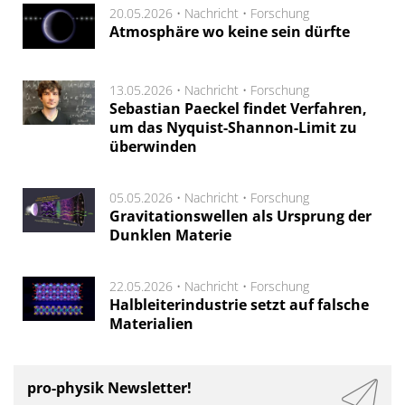
20.05.2026 •
Nachricht
•
Forschung
Atmosphäre wo keine sein dürfte
13.05.2026 •
Nachricht
•
Forschung
Sebastian Paeckel findet Verfahren,
um das Nyquist-Shannon-Limit zu
überwinden
05.05.2026 •
Nachricht
•
Forschung
Gravitationswellen als Ursprung der
Dunklen Materie
22.05.2026 •
Nachricht
•
Forschung
Halbleiterindustrie setzt auf falsche
Materialien
pro-physik Newsletter!