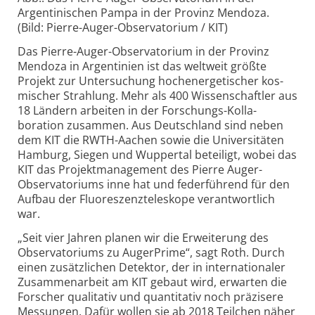
Argentinischen Pampa in der Provinz Mendoza.
(Bild: Pierre-Auger-Observatorium / KIT)
Das Pierre-Auger-Obser­vatorium in der Provinz
Mendoza in Argen­tinien ist das weltweit größte
Projekt zur Unter­suchung hochener­getischer kos­
mischer Strahlung. Mehr als 400 Wissen­schaftler aus
18 Ländern arbeiten in der Forschungs-Kolla­
boration zusammen. Aus Deutsch­land sind neben
dem KIT die RWTH-Aachen sowie die Univer­sitäten
Hamburg, Siegen und Wuppertal beteiligt, wobei das
KIT das Projekt­management des Pierre Auger-
Obser­vatoriums inne hat und feder­führend für den
Aufbau der Fluoreszenz­teleskope verant­wortlich
war.
„Seit vier Jahren planen wir die Erwei­terung des
Obser­vatoriums zu AugerPrime“, sagt Roth. Durch
einen zusätz­lichen Detektor, der in inter­nationaler
Zusammen­arbeit am KIT gebaut wird, erwarten die
Forscher qualitativ und quantitativ noch präzisere
Messungen. Dafür wollen sie ab 2018 Teilchen näher