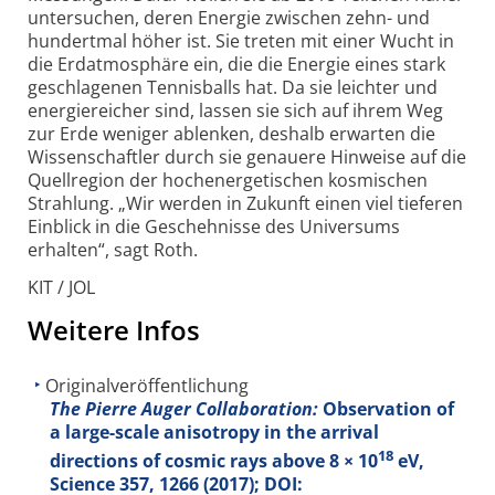
unter­suchen, deren Energie zwischen zehn- und
hundertmal höher ist. Sie treten mit einer Wucht in
die Erdatmo­sphäre ein, die die Energie eines stark
geschla­genen Tennis­balls hat. Da sie leichter und
energie­reicher sind, lassen sie sich auf ihrem Weg
zur Erde weniger ablenken, deshalb erwarten die
Wissen­schaftler durch sie genauere Hinweise auf die
Quell­region der hochener­getischen kos­mischen
Strahlung. „Wir werden in Zukunft einen viel tieferen
Einblick in die Gescheh­nisse des Univ­ersums
erhalten“, sagt Roth.
KIT / JOL
Weitere Infos
Originalveröffentlichung
The Pierre Auger Collaboration:
Observation of
a large-scale anisotropy in the arrival
18
directions of cosmic rays above 8 × 10
eV,
Science
357
, 1266 (2017); DOI: