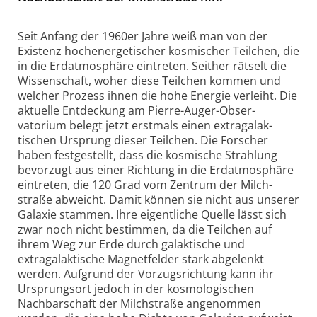
Seit Anfang der 1960er Jahre weiß man von der
Existenz hoch­energe­tischer kosmischer Teilchen, die
in die Erd­atmo­sphäre eintreten. Seither rätselt die
Wissen­schaft, woher diese Teilchen kommen und
welcher Prozess ihnen die hohe Energie verleiht. Die
aktuelle Entdeckung am Pierre-Auger-Obser­
vatorium belegt jetzt erstmals einen extra­galak­
tischen Ursprung dieser Teilchen. Die Forscher
haben festge­stellt, dass die kosmische Strahlung
bevorzugt aus einer Richtung in die Erdatmo­sphäre
eintreten, die 120 Grad vom Zentrum der Milch­
straße abweicht. Damit können sie nicht aus unserer
Galaxie stammen. Ihre eigent­liche Quelle lässt sich
zwar noch nicht bestimmen, da die Teilchen auf
ihrem Weg zur Erde durch galak­tische und
extragalak­tische Magnet­felder stark abgelenkt
werden. Aufgrund der Vorzugs­richtung kann ihr
Ursprungs­ort jedoch in der kosmo­logischen
Nachbar­schaft der Milch­straße ange­nommen