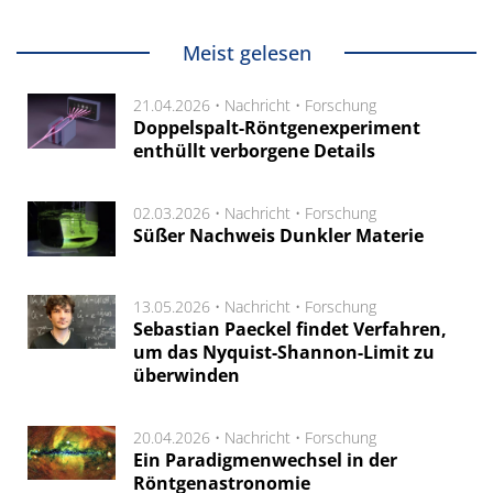
Meist gelesen
21.04.2026 •
Nachricht
•
Forschung
Doppelspalt-Röntgenexperiment
enthüllt verborgene Details
02.03.2026 •
Nachricht
•
Forschung
Süßer Nachweis Dunkler Materie
13.05.2026 •
Nachricht
•
Forschung
Sebastian Paeckel findet Verfahren,
um das Nyquist-Shannon-Limit zu
überwinden
20.04.2026 •
Nachricht
•
Forschung
Ein Paradigmenwechsel in der
Röntgenastronomie