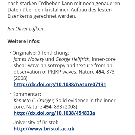
nach starken Erdbeben kann mit noch genaueren
Daten über den kristallinen Aufbau des festen
Eisenkerns gerechnet werden.
Jan Oliver Löfken
Weitere Infos:
Originalveröffentlichung:
James Wookey
und
George Helffrich,
Inner-core
shear-wave anisotropy and texture from an
observation of PKJKP waves, Nature
454
, 873
(2008).
http://dx.doi.org/10.1038/nature07131
Kommentar:
Kenneth C. Craeger,
Solid evidence in the inner
core, Nature
454
, 833 (2008).
http://dx.doi.org/10.1038/454833a
University of Bristol:
http://www.bristol.ac.uk