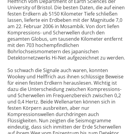
Helffrich vom Department of Earth Sciences der
University of Bristol. Die besten Daten, die auf einen
festen Erdkern ab 5150 Kilometer Tiefe schließen
lassen, lieferte ein Erdbeben mit der Magnitude 7,0
am 22. Februar 2006 in Mosambik. Von dort liefen
Kompressions- und Scherwellen durch den
gesamten Globus, um tausende Kilometer entfernt
mit den 703 hochempfindlichen
Bohrlochseismometern des japanischen
Detektornetzwerks Hi-Net aufgezeichnet zu werden.
So schwach die Signale auch waren, konnten
Wookey und Helffrich aus ihnen schlüssige Beweise
für einen festen Erdkern herauslesen. Wichtig ist
dazu die Unterscheidung zwischen Kompressions-
und Scherwellen im Frequenzbereich zwischen 0,2
und 0,4 Hertz. Beide Wellenarten können sich in
festen Körpern ausbreiten, aber nur
Kompressionswellen durchdringen auch
Flüssigkeiten. Nun zeigten die Seismogramme
eindeutig, dass sich inmitten der Erde Scherwellen
auf ihrem Weg vom Epizentrum bis zum Detektor