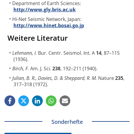
Department of Earth Sciences:
http://www.gly.bris.ac.uk
Hi-Net Seismic Network, Japan:
http://www.hinet.bosai.go.jp
Weitere Literatur
Lehmann, I.
Bur. Centr. Seismol. Int. A
14
, 87–115
(1936).
Birch, F.
Am. J. Sci.
238
, 192–211 (1940).
Julian, B. R., Davies, D. & Sheppard, R. M.
Nature
235
,
317–318 (1972).
Sonderhefte