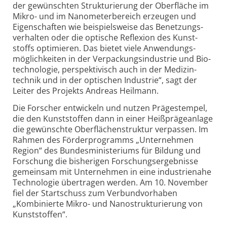
der gewünschten Strukturierung der Oberfläche im
Mikro- und im Nanometer­bereich erzeugen und
Eigen­schaften wie beispiels­weise das Benetzungs­
verhalten oder die optische Reflexion des Kunst­
stoffs optimieren. Das bietet viele Anwendungs­
möglich­keiten in der Verpackungs­industrie und Bio­
technologie, perspektivisch auch in der Medizin­
technik und in der optischen Industrie“, sagt der
Leiter des Projekts Andreas Heilmann.
Die Forscher entwickeln und nutzen Präge­stempel,
die den Kunst­stoffen dann in einer Heiß­präge­anlage
die gewünschte Oberflächen­struktur verpassen. Im
Rahmen des Förder­programms „Unter­nehmen
Region“ des Bundes­ministeriums für Bildung und
Forschung die bisherigen Forschungs­ergebnisse
gemeinsam mit Unter­nehmen in eine industrie­nahe
Technologie über­tragen werden. Am 10. November
fiel der Start­schuss zum Verbund­vorhaben
„Kombinierte Mikro- und Nano­strukturierung von
Kunst­stoffen“.