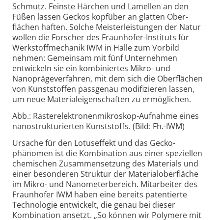
Schmutz. Feinste Härchen und Lamellen an den
Füßen lassen Geckos kopfüber an glatten Ober­
flächen haften. Solche Meister­leistungen der Natur
wollen die Forscher des Fraunhofer-Instituts für
Werkstoff­mechanik IWM in Halle zum Vorbild
nehmen: Gemeinsam mit fünf Unter­nehmen
entwickeln sie ein kombiniertes Mikro- und
Nanopräge­verfahren, mit dem sich die Ober­flächen
von Kunst­stoffen passgenau modi­fizieren lassen,
um neue Material­eigen­schaften zu ermöglichen.
Abb.: Rasterelektronenmikroskop-Aufnahme eines
nanostrukturierten Kunststoffs. (Bild: Fh.-IWM)
Ursache für den Lotuseffekt und das Gecko­
phänomen ist die Kombi­nation aus einer speziellen
chemischen Zusammen­setzung des Materials und
einer besonderen Struktur der Material­oberfläche
im Mikro- und Nanometer­bereich. Mitarbeiter des
Fraunhofer IWM haben eine bereits patentierte
Technologie entwickelt, die genau bei dieser
Kombination ansetzt. „So können wir Polymere mit