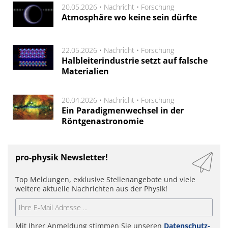
20.05.2026 •
Nachricht
•
Forschung
Atmosphäre wo keine sein dürfte
22.05.2026 •
Nachricht
•
Forschung
Halbleiterindustrie setzt auf falsche
Materialien
20.04.2026 •
Nachricht
•
Forschung
Ein Paradigmenwechsel in der
Röntgenastronomie
pro-physik Newsletter!
Top Meldungen, exklusive Stellenangebote und viele
weitere aktuelle Nachrichten aus der Physik!
Mit Ihrer Anmeldung stimmen Sie unseren
Datenschutz-