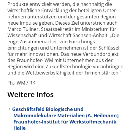
Produkte entwickelt werden, die nachhaltig die
wirtschaft­liche Entwicklung der beteiligten Unter­
nehmen unter­stützen und der gesamten Region
neue Impulse geben. Dieses Ziel unter­strich auch
Marco Tullner, Staats­sekretär im Ministerium für
Wissen­schaft und Wirtschaft Sachsen-Anhalt: „Die
enge Zusammen­arbeit von Forschungs­
einrichtungen und Unter­nehmen ist der Schlüssel
für mehr Inno­vationen. Das neue Verbund­projekt
des Fraunhofer-IWM mit Unter­nehmen aus der
Region wird eine Zukunfts­technologie voran­bringen
und die Wettbewerbs­fähigkeit der Firmen stärken.“
Fh.-IWM / RK
Weitere Infos
Geschäftsfeld Biologische und
Makromolekulare Materialien (A. Heilmann),
Fraunhofer-Institut für Werkstoffmechanik,
Halle