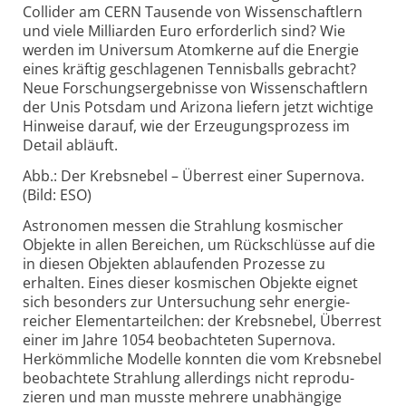
Collider am CERN Tausende von Wissen­schaftlern
und viele Milliarden Euro erfor­der­lich sind? Wie
werden im Uni­versum Atom­kerne auf die Energie
eines kräftig geschla­genen Tennis­balls gebracht?
Neue Forschungs­ergeb­nisse von Wissen­schaftlern
der Unis Potsdam und Arizona liefern jetzt wichtige
Hinweise darauf, wie der Erzeu­gungs­prozess im
Detail abläuft.
Abb.: Der Krebsnebel – Überrest einer Super­nova.
(Bild: ESO)
Astronomen messen die Strahlung kosmischer
Objekte in allen Bereichen, um Rück­schlüsse auf die
in diesen Objekten ablau­fenden Prozesse zu
erhalten. Eines dieser kosmischen Objekte eignet
sich besonders zur Unter­suchung sehr energie­
reicher Elementar­teilchen: der Krebs­nebel, Über­rest
einer im Jahre 1054 beob­ach­teten Super­nova.
Herkömm­liche Modelle konnten die vom Krebs­nebel
beob­achtete Strahlung aller­dings nicht repro­du­
zieren und man musste mehrere unab­hängige