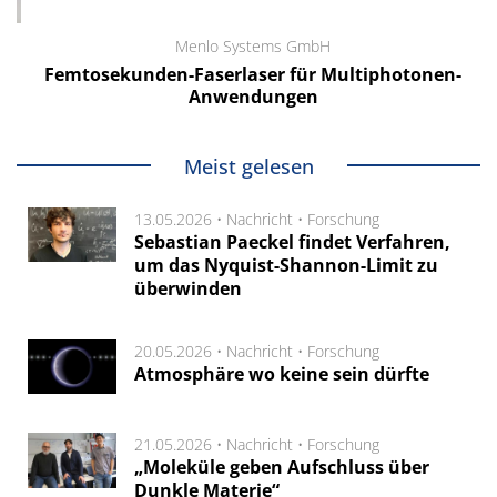
Menlo Systems GmbH
Femtosekunden-Faserlaser für Multiphotonen-
Anwendungen
Meist gelesen
13.05.2026 •
Nachricht
•
Forschung
Sebastian Paeckel findet Verfahren,
um das Nyquist-Shannon-Limit zu
überwinden
20.05.2026 •
Nachricht
•
Forschung
Atmosphäre wo keine sein dürfte
21.05.2026 •
Nachricht
•
Forschung
„Moleküle geben Aufschluss über
Dunkle Materie“