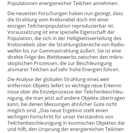
Popu­la­tionen energie­reicher Teil­chen annehmen.
Die neuesten Forschungen haben nun gezeigt, dass
die Strahlung vom Krebs­nebel doch mit einer
einzigen Teilchen­popu­lation repro­duzier­bar ist.
Voraus­setzung ist eine spezielle Eigen­schaft der
Popu­lation, die sich in der Hellig­keits­ver­tei­lung des
Krebs­nebels über die Strahlungs­bereiche von Radio­
wellen bis zur Gamma­strahlung äußert. Sie ist eine
direkte Folge des Wett­bewerbs zwischen den mikro­
sko­pischen Pro­zessen, die zur Beschleu­nigung
atomarer Teil­chen auf sehr hohe Energien führen.
Die Analyse der globalen Strahlung eines weit
entfernten Objekts liefert so wichtige neue Erkennt­
nisse über die Einzel­prozesse der Teilchen­beschleu­
nigung, die man jetzt auf andere Objekte über­tragen
kann, bei denen Messungen ähn­licher Güte nicht
möglich sind. „Das neue Ergebnis stellt einen
wichtigen Fort­schritt für unser Ver­ständnis von
Teilchen­beschleu­nigung in kosmischen Objekten dar
und hilft, den Ursprung der energie­reichen Teilchen