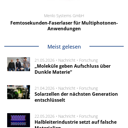
Menlo Systems GmbH
Femtosekunden-Faserlaser für Multiphotonen-
Anwendungen
Meist gelesen
21.05.2026 •
Nachricht
•
Forschung
„Moleküle geben Aufschluss über
Dunkle Materie“
21.04.2026 •
Nachricht
•
Forschung
Solarzellen der nächsten Generation
entschlüsselt
22.05.2026 •
Nachricht
•
Forschung
Halbleiterindustrie setzt auf falsche
Materialien