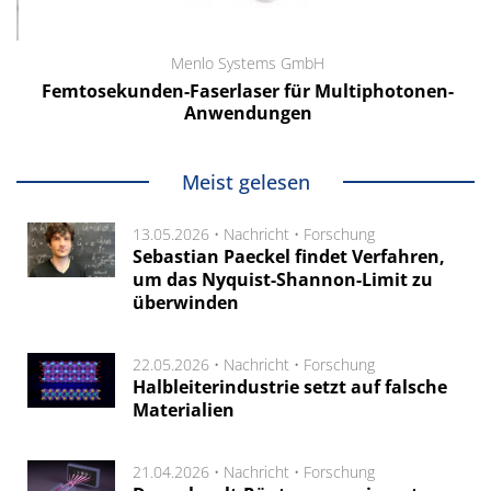
Menlo Systems GmbH
Femtosekunden-Faserlaser für Multiphotonen-
Anwendungen
Meist gelesen
13.05.2026 •
Nachricht
•
Forschung
Sebastian Paeckel findet Verfahren,
um das Nyquist-Shannon-Limit zu
überwinden
22.05.2026 •
Nachricht
•
Forschung
Halbleiterindustrie setzt auf falsche
Materialien
21.04.2026 •
Nachricht
•
Forschung