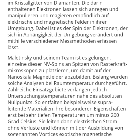
im Kristall­gitter von Diamanten. Die darin
enthaltenen Elektronen lassen sich anregen und
manipulieren und reagieren empfindlich auf
elektrische und magnetische Felder in ihrer
Umgebung. Dabei ist es der Spin der Elektronen, der
sich in Abhängigkeit der Umgebung verändert und
mithilfe verschiedener Messmethoden erfassen
lässt.
Maletinsky und seinem Team ist es gelungen,
einzelne dieser NV-
Spins an Spitzen von Raster­kraft­
mikroskopen zu platzieren, um damit auf der
Nanoskala Magnet­felder abzubilden. Bislang wurden
solche Analysen bei Raumtemperatur durchgeführt.
Zahlreiche Einsatz­gebiete verlangen jedoch
Untersuchungs­temperaturen nahe des absoluten
Nullpunkts. So entfalten beispielsweise supra­
leitende Materialien ihre besonderen Eigenschaften
erst bei sehr tiefen Temperaturen um minus 200
Grad Celsius. Sie leiten dann elektrischen Strom
ohne Verluste und können mit der Ausbildung von
sogenannten Vortices exotische magnetische