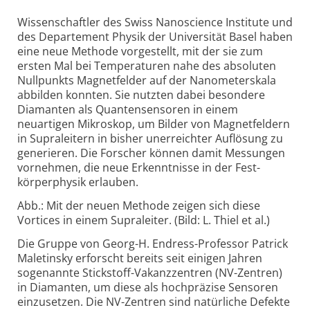
Wissenschaftler des Swiss Nanoscience Institute und
des Departement Physik der Universität Basel haben
eine neue Methode vorgestellt, mit der sie zum
ersten Mal bei Temperaturen nahe des absoluten
Nullpunkts Magnet­felder auf der Nanometer­skala
abbilden konnten. Sie nutzten dabei besondere
Diamanten als Quanten­sensoren in einem
neuartigen Mikroskop, um Bilder von Magnet­feldern
in Supra­leitern in bisher unerreichter Auflösung zu
generieren. Die Forscher können damit Messungen
vornehmen, die neue Erkenntnisse in der Fest­
körper­physik erlauben.
Abb.: Mit der neuen Methode zeigen sich diese
Vortices in einem Supraleiter. (Bild: L. Thiel et al.)
Die Gruppe von Georg-H. Endress-
Professor Patrick
Maletinsky erforscht bereits seit einigen Jahren
sogenannte Stick­stoff-
Vakanz­zentren (NV-
Zentren)
in Diamanten, um diese als hoch­präzise Sensoren
einzusetzen. Die NV-
Zentren sind natürliche Defekte