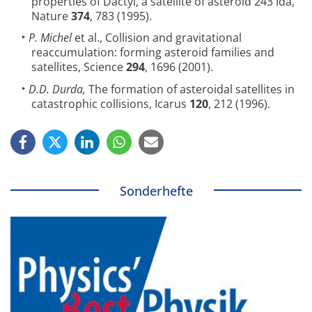
properties of Dactyl, a satellite of asteroid 243 Ida,
Nature
374
, 783 (1995).
P. Michel
et al., Collision and gravitational
reaccumulation: forming asteroid families and
satellites, Science
294
, 1696 (2001).
D.D. Durda,
The formation of asteroidal satellites in
catastrophic collisions, Icarus
120
, 212 (1996).
Sonderhefte