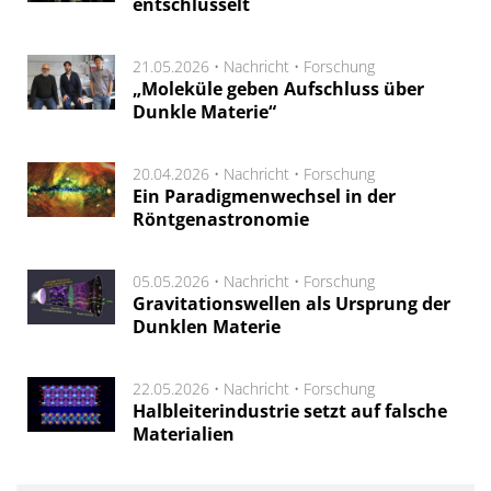
entschlüsselt
21.05.2026 •
Nachricht
•
Forschung
„Moleküle geben Aufschluss über
Dunkle Materie“
20.04.2026 •
Nachricht
•
Forschung
Ein Paradigmenwechsel in der
Röntgenastronomie
05.05.2026 •
Nachricht
•
Forschung
Gravitationswellen als Ursprung der
Dunklen Materie
22.05.2026 •
Nachricht
•
Forschung
Halbleiterindustrie setzt auf falsche
Materialien