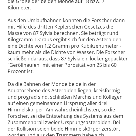
die Größe der beiden Monde auf 18 bzw. 7
Kilometer.
Aus den Umlaufbahnen konnten die Forscher dann
mit Hilfe des dritten Keplerschen Gesetzes die
Masse von 87 Sylvia berechnen. Sie beträgt rund
Kilogramm. Daraus ergibt sich für den Asteroiden
eine Dichte von 1,2 Gramm pro Kubikzentimeter -
kaum mehr als die Dichte von Wasser. Die Forscher
schließen daraus, dass 87 Sylvia ein locker gepackter
"Geröllhaufen" mit einer Porosität von 25 bis 60
Prozent ist.
Da die Bahnen der Monde beide in der
Äquatorebene des Asteroiden liegen, kreisförmig
und prograd sind, schließen Marchis und Kollegen
auf einen gemeinsamen Ursprung aller drei
Himmelskörper. Am wahrscheinlichsten, so die
Forscher, sei die Entstehung des Systems aus dem
Zusammenprall zweier Ursprungsasteroiden. Bei
der Kollision seien beide Himmelskörper zerstört
worden und aus den Trümmern habe sich