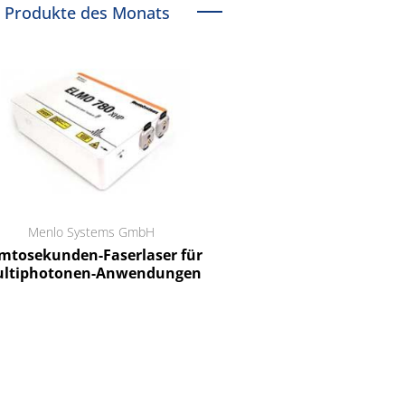
Produkte des Monats
Menlo Systems GmbH
RCT Reichelt Chemietechnik
tosekunden-Faserlaser für
Ein Unternehmen für I
ltiphotonen-Anwendungen