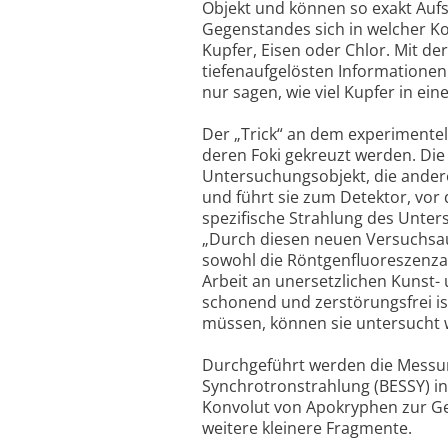
Objekt und können so exakt Aufs
Gegenstandes sich in welcher Ko
Kupfer, Eisen oder Chlor. Mit 
tiefenaufgelösten Informatione
nur sagen, wie viel Kupfer in ei
Der „Trick“ an dem experimentel
deren Foki gekreuzt werden. Die
Untersuchungsobjekt, die ander
und führt sie zum Detektor, vor 
spezifische Strahlung des Unters
„Durch diesen neuen Versuchsau
sowohl die Röntgenfluoreszenzan
Arbeit an unersetzlichen Kunst- 
schonend und zerstörungsfrei i
müssen, können sie untersucht w
Durchgeführt werden die Messun
Synchrotronstrahlung (BESSY) in
Konvolut von Apokryphen zur Gen
weitere kleinere Fragmente.