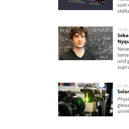
sum u
stel­
13.05
Seba
Nyqu
Neue 
te­me
und g
supra­
21.04
Sola
Physi
gie­a
unrei