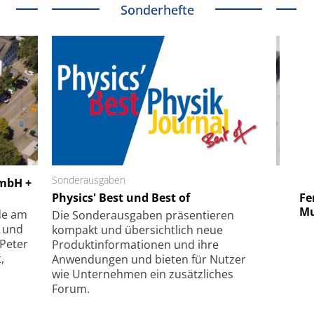
Sonderhefte
 GmbH
Sonderausgaben
SmarAct GmbH
GmbH +
uper-
Physics' Best und Best of
Elektronenmikroskopie auf
Fem
hanismus
kleinstem Raum
Mu
de am
Die Sonder­ausgaben präsentieren
- und
kompakt und übersichtlich neue
 Peter
Produkt­informationen und ihre
,
Anwendungen und bieten für Nutzer
wie Unternehmen ein zusätzliches
Forum.