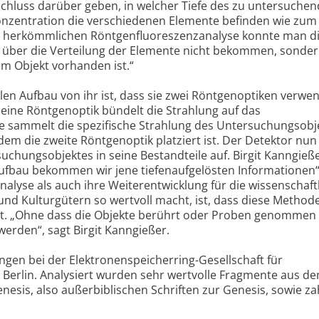
chluss darüber geben, in welcher Tiefe des zu untersuche
nzentration die verschiedenen Elemente befinden wie zum 
der herkömmlichen Röntgenfluoreszenzanalyse konnte man d
n über die Verteilung der Elemente nicht bekommen, sonder
nem Objekt vorhanden ist.“
len Aufbau von ihr ist, dass sie zwei Röntgenoptiken verwen
 eine Röntgenoptik bündelt die Strahlung auf das
e sammelt die spezifische Strahlung des Untersuchungsobj
dem die zweite Röntgenoptik platziert ist. Der Detektor nun 
uchungsobjektes in seine Bestandteile auf. Birgit Kanngieße
fbau bekommen wir jene tiefenaufgelösten Informationen
alyse als auch ihre Weiterentwicklung für die wissenschaft
und Kulturgütern so wertvoll macht, ist, dass diese Method
st. „Ohne dass die Objekte berührt oder Proben genommen
erden“, sagt Birgit Kanngießer.
gen bei der Elektronenspeicherring-Gesellschaft für
 Berlin. Analysiert wurden sehr wertvolle Fragmente aus d
esis, also außerbiblischen Schriften zur Genesis, sowie za