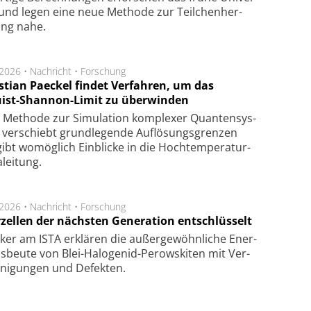
nd legen eine neue Me­tho­de zur Teil­chen­her­
lung nahe.
.2026 •
Nachricht
•
Forschung
stian Paeckel findet Verfahren, um das
ist-Shannon-Limit zu überwinden
Methode zur Simu­la­tion kom­ple­xer Quan­ten­sys­
 ver­schiebt grund­le­gen­de Auf­lösungs­gren­zen
ibt wo­mög­lich Ein­blicke in die Hoch­tempe­ra­tur­
lei­tung.
.2026 •
Nachricht
•
Forschung
rzellen der nächsten Generation entschlüsselt
ker am ISTA er­klä­ren die außer­ge­wöhn­li­che Ener­
us­beu­te von Blei-Halo­ge­nid-Perows­ki­ten mit Ver­
­ni­gung­en und De­fek­ten.