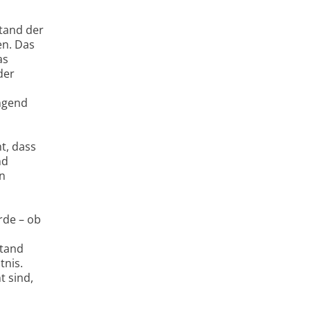
tand der
en. Das
as
der
ngend
t, dass
nd
n
rde – ob
stand
tnis.
t sind,