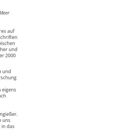
 Meer
res auf
chriften
wischen
cher und
ber 2000
en und
orschung
n eigens
ach
ngießer.
n uns
 in das