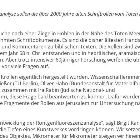
analyse sollen die über 2000 Jahre alten Schriftrollen vom Toten
uche nach einer Ziege in Höhlen in der Nähe des Toten Mee
hmten Schriftdokumente. Es sind die bisher ältesten Hands
s und Kommentaren zu biblischen Texten. Die Rollen sind z
dem Jahr 68 n. Chr. entstanden und in hebräischer, aramäis
n. Aber trotz intensiver 60jähriger Forschung werfen die ü
 vor viele Fragen auf.
chriftrollen eigentlich hergestellt wurden. Wissenschaftlerinn
eßer (TU Berlin), Oliver Hahn (Bundesanstalt für Materialf
zusammen mit Ira Rabin (Jüdische National- und
alem), diese Frage bald beantworten zu können. Dafür wurde
olle Fragmente der Rollen aus Jerusalem zur Untersuchung n
ntwicklung der Röntgenfluoreszenzanalyse“, sagt Birgit Kan
 die Tiefen eines Kunstwerkes vordringen können. Wir setze
des Objektes. Mikrometer für Mikrometer steigen wir hinein