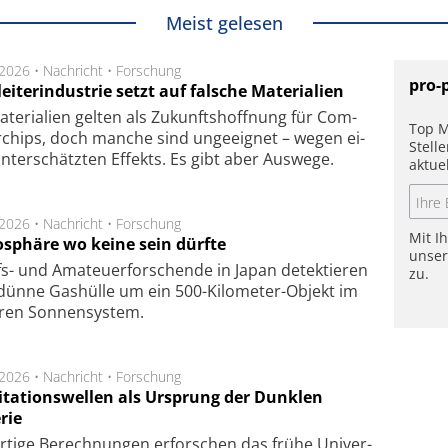
Meist gelesen
.2026 •
Nachricht
•
Forschung
pro-
eiterindustrie setzt auf falsche Materialien
te­ri­a­li­en gel­ten als Zu­kunfts­hoff­nung für Com­
Top M
r­chips, doch man­che sind un­ge­eig­net – we­gen ei­
Stell
n­ter­schätz­ten Ef­fekts. Es gibt aber Aus­we­ge.
aktue
.2026 •
Nachricht
•
Forschung
Mit I
sphäre wo keine sein dürfte
unse
s- und Ama­teuer­for­schen­de in Japan de­tek­tie­ren
zu.
dün­ne Gas­hül­le um ein 500-Kilo­meter-Objekt im
­ren Son­nen­sys­tem.
.2026 •
Nachricht
•
Forschung
itationswellen als Ursprung der Dunklen
rie
rtige Be­rech­nung­en er­for­schen das frü­he Uni­ver­