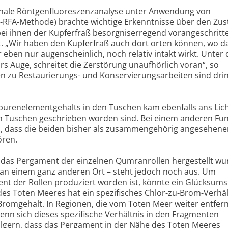
onale Röntgenfluoreszenzanalyse unter Anwendung von
-RFA-Methode) brachte wichtige Erkenntnisse über den Zus
bei ihnen der Kupferfraß besorgniserregend vorangeschritt
. „Wir haben den Kupferfraß auch dort orten können, wo d
eben nur augenscheinlich, noch relativ intakt wirkt. Unter 
rs Auge, schreitet die Zerstörung unaufhörlich voran“, so
n zu Restaurierungs- und Konservierungsarbeiten sind dri
urenelementgehalts in den Tuschen kam ebenfalls ans Lich
n Tuschen geschrieben worden sind. Bei einem anderen Fu
, dass die beiden bisher als zusammengehörig angesehene
ren.
 das Pergament der einzelnen Qumranrollen hergestellt wu
 an einem ganz anderen Ort – steht jedoch noch aus. Um
nt der Rollen produziert worden ist, könnte ein Glücksum
des Toten Meeres hat ein spezifisches Chlor-zu-Brom-Verhäl
Bromgehalt. In Regionen, die vom Toten Meer weiter entfern
Wenn sich dieses spezifische Verhältnis in den Fragmenten
sfolgern, dass das Pergament in der Nähe des Toten Meeres