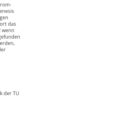
Brom-
enesis
ngen
ort das
d wenn
 gefunden
werden,
der
k der TU