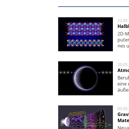
22.05
Halbl
2D-Ma
pu­te
nes u
20.05
Atmo
Beruf
eine 
äu­ße
05.05
Grav
Mate
Neu­a