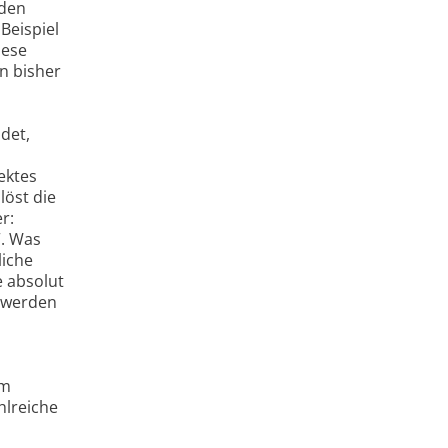
nden
Beispiel
iese
n bisher
det,
ektes
löst die
r:
“. Was
liche
e absolut
 werden
em
hlreiche