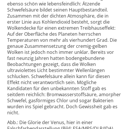
ebenso schön wie lebensfeindlich: Ätzende
Schwefelsäure bildet seinen Hauptbestandteil.
Zusammen mit der dichten Atmosphäre, die in
erster Linie aus Kohlendioxid besteht, sorgt die
Wolkendecke für einen extremen Treibhauseffekt:
Auf der Oberfläche des Planeten herrschen
Temperaturen von mehr als vierhundert Grad. Die
genaue Zusammensetzung der cremig-gelben
Wolken ist jedoch noch immer unklar. Bereits vor
fast neunzig Jahren hatten bodengebundene
Beobachtungen gezeigt, dass die Wolken
ultraviolettes Licht bestimmter Wellenlängen
schlucken. Schwefelsäure allein kann für diesen
Effekt nicht verantwortlich sein. Mögliche
Kandidaten für den unbekannten Stoff gab es
seitdem reichlich: Bromwasserstoffsäure, amorpher
Schwefel, gasförmiges Chlor und sogar Bakterien
wurden ins Spiel gebracht. Doch Gewissheit gab es
nicht.
Abb.: Die Glorie der Venus, hier in einer
Falschfarbendarstellung (Bild: ESA/MPS/DLR/IDA)