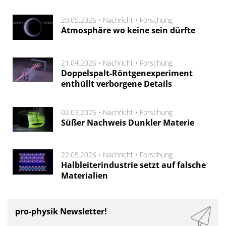
20.05.2026 •
Nachricht
•
Forschung
Atmosphäre wo keine sein dürfte
21.04.2026 •
Nachricht
•
Forschung
Doppelspalt-Röntgenexperiment
enthüllt verborgene Details
02.03.2026 •
Nachricht
•
Forschung
Süßer Nachweis Dunkler Materie
22.05.2026 •
Nachricht
•
Forschung
Halbleiterindustrie setzt auf falsche
Materialien
pro-physik Newsletter!