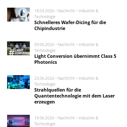
18.03.2026 •
Nachricht
•
Industrie &
Technologie
Schnelleres Wafer-Dicing für die
Chipindustrie
09.06.2026 •
Nachricht
•
Industrie &
Technologie
Light Conversion übernimmt Class 5
Photonics
23.06.2026 •
Nachricht
•
Industrie &
Technologie
Strahlquellen für die
Quantentechnologie mit dem Laser
erzeugen
19.06.2026 •
Nachricht
•
Industrie &
Technologie