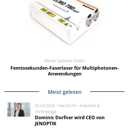
Menlo Systems GmbH
Femtosekunden-Faserlaser für Multiphotonen-
Anwendungen
Meist gelesen
02.04.2026 •
Nachricht
•
Industrie &
Technologie
Dominic Dorfner wird CEO von
JENOPTIK