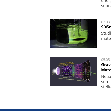
und g
supra­
02.03
Süße
Studi
ma­te
05.05
Grav
Mate
Neu­a
sum u
stel­