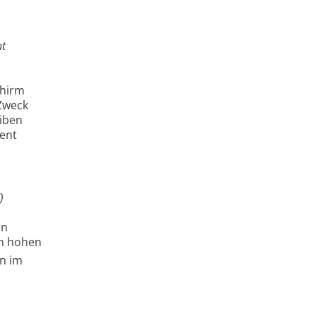
ht
chirm
 Zweck
eiben
rent
)
en
en hohen
n im