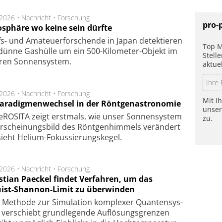
.2026 •
Nachricht
•
Forschung
pro-
sphäre wo keine sein dürfte
s- und Ama­teuer­for­schen­de in Japan de­tek­tie­ren
Top M
dün­ne Gas­hül­le um ein 500-Kilo­meter-Objekt im
Stell
­ren Son­nen­sys­tem.
aktue
.2026 •
Nachricht
•
Forschung
Mit I
Paradigmenwechsel in der Röntgenastronomie
unse
ROSITA zeigt erst­mals, wie unser Son­nen­sys­tem
zu.
r­schei­nungs­bild des Rönt­gen­him­mels ver­än­dert
ieht Helium-Fokus­sie­rungs­ke­gel.
.2026 •
Nachricht
•
Forschung
stian Paeckel findet Verfahren, um das
ist-Shannon-Limit zu überwinden
Methode zur Simu­la­tion kom­ple­xer Quan­ten­sys­
 ver­schiebt grund­le­gen­de Auf­lösungs­gren­zen