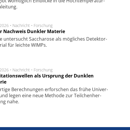
ibt wo­mög­lich Ein­blicke in die Hoch­tempe­ra­tur­
lei­tung.
.2026 •
Nachricht
•
Forschung
r Nachweis Dunkler Materie
e unter­sucht Saccha­ro­se als mög­li­ches De­tek­tor­
­rial für leich­te WIMPs.
.2026 •
Nachricht
•
Forschung
itationswellen als Ursprung der Dunklen
rie
rtige Be­rech­nung­en er­for­schen das frü­he Uni­ver­
nd legen eine neue Me­tho­de zur Teil­chen­her­
lung nahe.