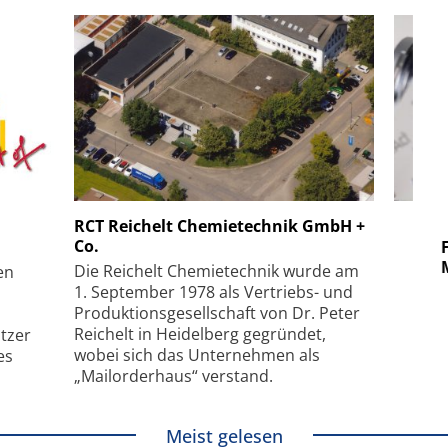
 GmbH
SmarAct GmbH
RCT Reichelt Chemietechnik GmbH +
Co.
uper-
Elektronenmikroskopie auf
Fem
hanismus
kleinstem Raum
Mu
Die Reichelt Chemietechnik wurde am
en
1. September 1978 als Vertriebs- und
Produktionsgesellschaft von Dr. Peter
Reichelt in Heidelberg gegründet,
tzer
wobei sich das Unternehmen als
es
„Mailorderhaus“ verstand.
Meist gelesen