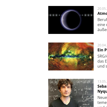
20.05
Atmo
Beruf
eine 
äu­ße
20.04
Ein 
SRG/e
das E
und s
13.05
Seba
Nyqu
Neue 
te­me