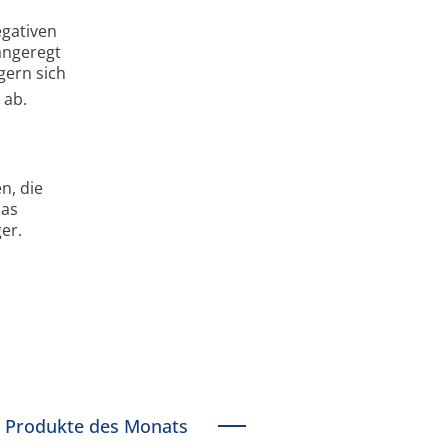
egativen
angeregt
gern sich
 ab.
n, die
Das
er.
Produkte des Monats