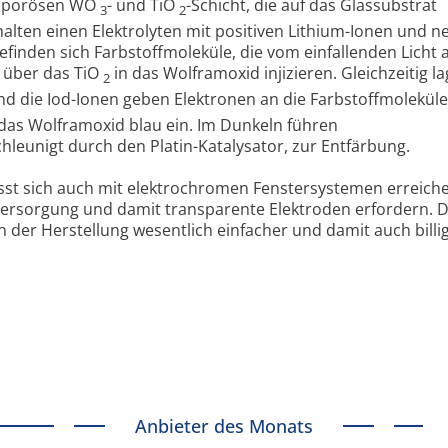
anoporösen WO
- und TiO
-Schicht, die auf das Glassubstrat
3
2
alten einen Elektrolyten mit positiven Lithium-Ionen und n
efinden sich Farbstoffmoleküle, die vom einfallenden Licht 
 über das TiO
in das Wolframoxid injizieren. Gleichzeitig la
2
d die Iod-Ionen geben Elektronen an die Farbstoffmoleküle
 das Wolframoxid blau ein. Im Dunkeln führen
leunigt durch den Platin-Katalysator, zur Entfärbung.
ässt sich auch mit elektrochromen Fenstersystemen erreiche
ersorgung und damit transparente Elektroden erfordern. 
 der Herstellung wesentlich einfacher und damit auch billig
Anbieter des Monats