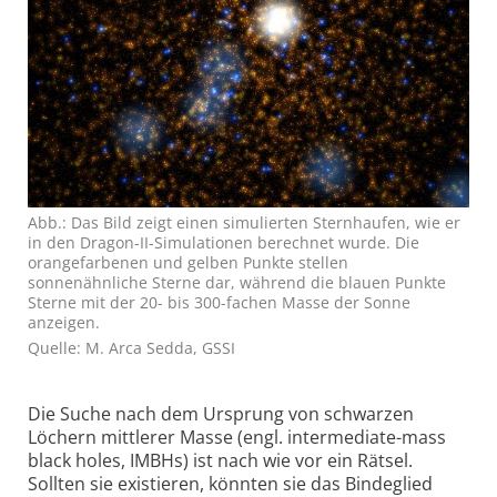
Abb.: Das Bild zeigt einen simulierten Sternhaufen, wie er
in den Dragon-II-Simulationen berechnet wurde. Die
orangefarbenen und gelben Punkte stellen
sonnenähnliche Sterne dar, während die blauen Punkte
Sterne mit der 20- bis 300-fachen Masse der Sonne
anzeigen.
Quelle: M. Arca Sedda, GSSI
Die Suche nach dem Ursprung von schwarzen
Löchern mittlerer Masse (engl. intermediate-mass
black holes, IMBHs) ist nach wie vor ein Rätsel.
Sollten sie existieren, könnten sie das Bindeglied