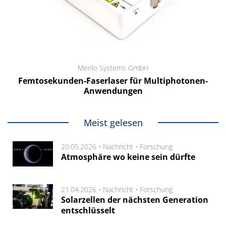
Menlo Systems GmbH
Femtosekunden-Faserlaser für Multiphotonen-
Anwendungen
Meist gelesen
20.05.2026 •
Nachricht
•
Forschung
Atmosphäre wo keine sein dürfte
21.04.2026 •
Nachricht
•
Forschung
Solarzellen der nächsten Generation
entschlüsselt