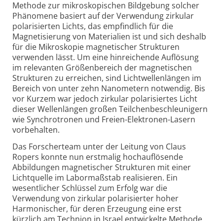
Methode zur mikro­skopischen Bildgebung solcher
Phänomene basiert auf der Verwendung zirkular
polarisierten Lichts, das empfindlich für die
Magnetisierung von Materialien ist und sich deshalb
für die Mikro­skopie magnetischer Strukturen
verwenden lässt. Um eine hinreichende Auflösung
im relevanten Größen­bereich der magnetischen
Strukturen zu erreichen, sind Licht­wellen­längen im
Bereich von unter zehn Nanometern notwendig. Bis
vor Kurzem war jedoch zirkular polarisiertes Licht
dieser Wellen­längen großen Teilchen­beschleunigern
wie Synchrotronen und Freien-
Elektronen-
Lasern
vorbehalten.
Das Forscherteam unter der Leitung von Claus
Ropers konnte nun erstmalig hoch­auflösende
Abbildungen magnetischer Strukturen mit einer
Licht­quelle im Labor­maßstab realisieren. Ein
wesentlicher Schlüssel zum Erfolg war die
Verwendung von zirkular polarisierter hoher
Harmonischer, für deren Erzeugung eine erst
kürzlich am Technion in Israel entwickelte Methode