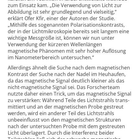
zum Einsatz kam. „Die Verwendung von Licht zur
Abbildung ist sehr grund­legend und viel­seitig,“
erklärt Ofer Kfir, einer der Autoren der Studie.
„Mithilfe des sogenannten Polarisations­kontrasts,
der in der Licht­mikroskopie bereits seit langem eine
wichtige Mess­größe ist, können wir nun unter
Verwendung der kürzeren Wellen­längen
magnetische Phänomen mit sehr hoher Auflösung
im Nano­meter­bereich untersuchen.“
Allerdings ähnelt die Suche nach dem magnetischen
Kontrast der Suche nach der Nadel im Heuhaufen,
da das magnetische Signal deutlich kleiner als das
nicht-
magnetische Signal sei. Das Forscher­team
nutzte daher einen Trick, um das magnetische Signal
zu verstärken: Während Teile des Licht­strahls trans­
mittiert und an der magnetischen Probe gestreut
werden, wird ein anderer Teil des Licht­strahls
unbeeinflusst von den magnetischen Strukturen
nach der untersuchten Probe mit dem gestreuten
Licht überlagert. Durch die Interferenz beider