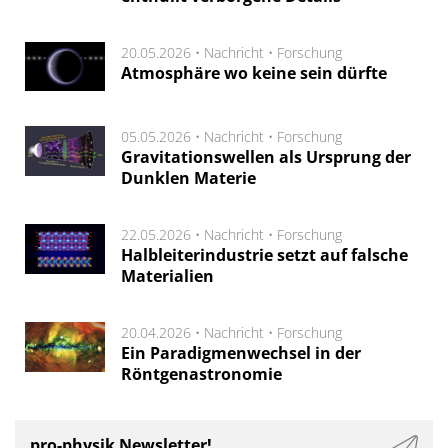
20.05.2026 •
Nachricht
•
Forschung
Atmosphäre wo keine sein dürfte
05.05.2026 •
Nachricht
•
Forschung
Gravitationswellen als Ursprung der
Dunklen Materie
22.05.2026 •
Nachricht
•
Forschung
Halbleiterindustrie setzt auf falsche
Materialien
20.04.2026 •
Nachricht
•
Forschung
Ein Paradigmenwechsel in der
Röntgenastronomie
pro-physik Newsletter!