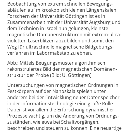
Beobachtung von extrem schnellen Bewegungs­
abläufen auf mikro­skopisch kleinen Längen­skalen.
Forschern der Universität Göttingen ist es in
Zusammen­arbeit mit der Universität Augs­burg und
dem Technion in Israel nun gelungen, kleinste
magnetische Domänen­strukturen mit extrem-
ultra­
violetten Laser­blitzen abzubilden und somit den
Weg für ultra­schnelle magnetische Bild­gebungs­
verfahren im Labor­maßstab zu ebnen.
Abb.: Mittels Beugungsmuster algorithmisch
rekonstruiertes Bild der magnetischen Domänen­
struktur der Probe (Bild: U. Göttingen)
Untersuchungen von magnetischen Ordnungen in
Fest­körpern auf der Nano­skala spielen unter
anderem bei der Entwicklung neuer Daten­speicher
in der Informations­technologie eine große Rolle.
Dabei ist vor allem die Erforschung dynamischer
Prozesse wichtig, um die Änderung von Ordnungs­
zuständen, wie etwa bei Schalt­vorgängen,
beschreiben und steuern zu können. Eine neu­artige