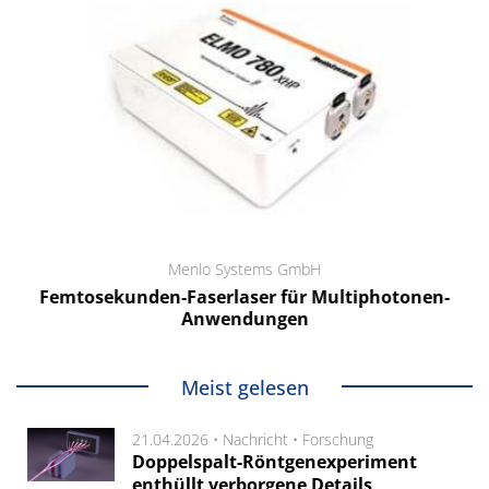
Menlo Systems GmbH
Femtosekunden-Faserlaser für Multiphotonen-
Anwendungen
Meist gelesen
21.04.2026 •
Nachricht
•
Forschung
Doppelspalt-Röntgenexperiment
enthüllt verborgene Details