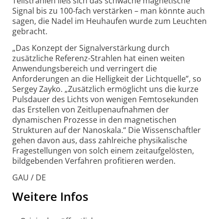
Teilstrahlen ließ sich das schwache magnetische
Signal bis zu 100-
fach verstärken – man könnte auch
sagen, die Nadel im Heuhaufen wurde zum Leuchten
gebracht.
„Das Konzept der Signalverstärkung durch
zusätzliche Referenz-
Strahlen hat einen weiten
Anwendungs­bereich und verringert die
Anforderungen an die Hellig­keit der Licht­quelle”, so
Sergey Zayko. „Zusätzlich ermöglicht uns die kurze
Puls­dauer des Lichts von wenigen Femto­sekunden
das Erstellen von Zeit­lupen­aufnahmen der
dynamischen Prozesse in den magnetischen
Strukturen auf der Nano­skala.“ Die Wissenschaftler
gehen davon aus, dass zahlreiche physikalische
Frage­stellungen von solch einem zeit­aufgelösten,
bild­gebenden Verfahren profitieren werden.
GAU / DE
Weitere Infos