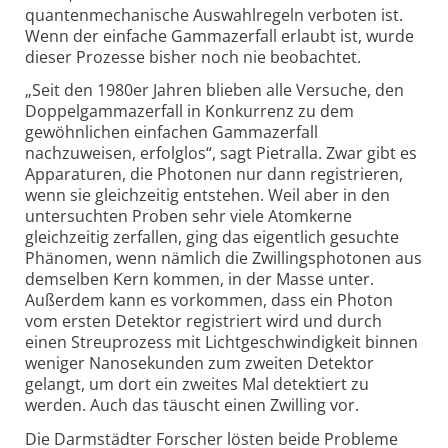
quanten­mechanische Auswahlregeln verboten ist.
Wenn der einfache Gammazerfall erlaubt ist, wurde
dieser Prozesse bisher noch nie beobachtet.
„Seit den 1980er Jahren blieben alle Versuche, den
Doppel­gamma­zerfall in Konkurrenz zu dem
gewöhnlichen einfachen Gamma­zerfall
nachzuweisen, erfolglos“, sagt Pietralla. Zwar gibt es
Apparaturen, die Photonen nur dann registrieren,
wenn sie gleichzeitig entstehen. Weil aber in den
untersuchten Proben sehr viele Atomkerne
gleichzeitig zerfallen, ging das eigentlich gesuchte
Phänomen, wenn nämlich die Zwillings­photonen aus
demselben Kern kommen, in der Masse unter.
Außerdem kann es vorkommen, dass ein Photon
vom ersten Detektor registriert wird und durch
einen Streuprozess mit Licht­geschwindigkeit binnen
weniger Nanosekunden zum zweiten Detektor
gelangt, um dort ein zweites Mal detektiert zu
werden. Auch das täuscht einen Zwilling vor.
Die Darmstädter Forscher lösten beide Probleme