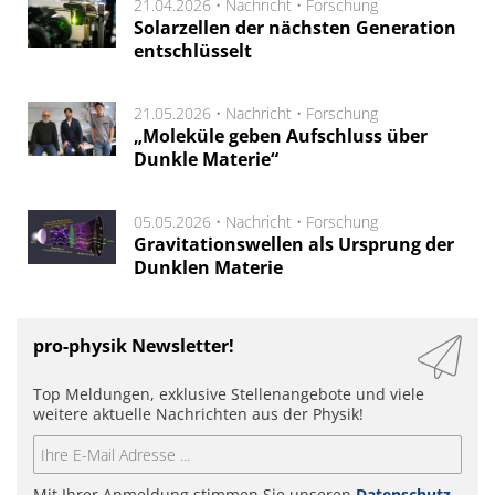
21.04.2026 •
Nachricht
•
Forschung
Solarzellen der nächsten Generation
entschlüsselt
21.05.2026 •
Nachricht
•
Forschung
„Moleküle geben Aufschluss über
Dunkle Materie“
05.05.2026 •
Nachricht
•
Forschung
Gravitationswellen als Ursprung der
Dunklen Materie
pro-physik Newsletter!
Top Meldungen, exklusive Stellenangebote und viele
weitere aktuelle Nachrichten aus der Physik!
Mit Ihrer Anmeldung stimmen Sie unseren
Datenschutz-