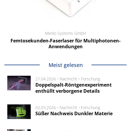
Menlo Systems GmbH
Femtosekunden-Faserlaser für Multiphotonen-
Anwendungen
Meist gelesen
21.04.2026 •
Nachricht
•
Forschung
Doppelspalt-Röntgenexperiment
enthüllt verborgene Details
02.03.2026 •
Nachricht
•
Forschung
Süßer Nachweis Dunkler Materie