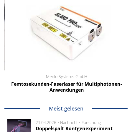
Menlo Systems GmbH
Femtosekunden-Faserlaser für Multiphotonen-
Anwendungen
Meist gelesen
21.04.2026 •
Nachricht
•
Forschung
Doppelspalt-Röntgenexperiment