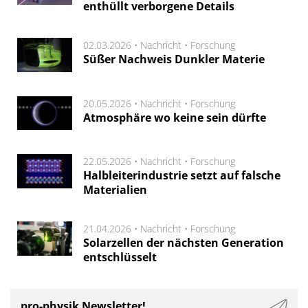
enthüllt verborgene Details
02.03.2026 •
Nachricht
•
Forschung
Süßer Nachweis Dunkler Materie
20.05.2026 •
Nachricht
•
Forschung
Atmosphäre wo keine sein dürfte
22.05.2026 •
Nachricht
•
Forschung
Halbleiterindustrie setzt auf falsche
Materialien
21.04.2026 •
Nachricht
•
Forschung
Solarzellen der nächsten Generation
entschlüsselt
pro-physik Newsletter!