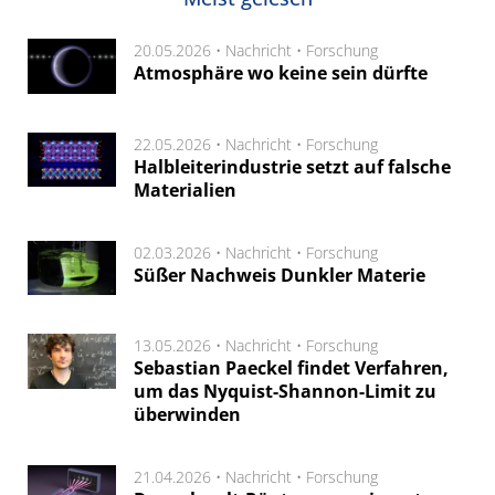
20.05.2026 •
Nachricht
•
Forschung
Atmosphäre wo keine sein dürfte
22.05.2026 •
Nachricht
•
Forschung
Halbleiterindustrie setzt auf falsche
Materialien
02.03.2026 •
Nachricht
•
Forschung
Süßer Nachweis Dunkler Materie
13.05.2026 •
Nachricht
•
Forschung
Sebastian Paeckel findet Verfahren,
um das Nyquist-Shannon-Limit zu
überwinden
21.04.2026 •
Nachricht
•
Forschung