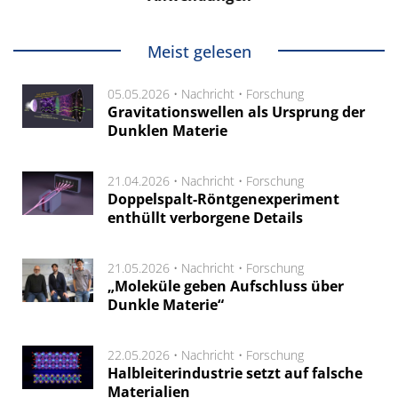
Meist gelesen
05.05.2026 •
Nachricht
•
Forschung
Gravitationswellen als Ursprung der
Dunklen Materie
21.04.2026 •
Nachricht
•
Forschung
Doppelspalt-Röntgenexperiment
enthüllt verborgene Details
21.05.2026 •
Nachricht
•
Forschung
„Moleküle geben Aufschluss über
Dunkle Materie“
22.05.2026 •
Nachricht
•
Forschung
Halbleiterindustrie setzt auf falsche
Materialien