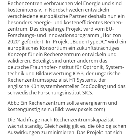
Rechenzentren verbrauchen viel Energie und sind
kosten­intensiv. In Nordschweden entwickeln
verschiedene europäische Partner deshalb nun ein
besonders energie- und kosten­effizientes Rechen­
zentrum. Das dreijährige Projekt wird vom EU-
Forschungs- und Innovations­programm „Horizon
2020“ gefördert. Im Projekt „BodenTypeDC“ wird ein
europäisches Konsortium ein zukunfts­trächtiges
Konzept für ein Rechenzentrum entwickeln und
validieren. Beteiligt sind unter anderem das
deutsche Fraunhofer-
Institut für Optronik, System­
technik und Bild­auswertung IOSB, der ungarische
Rechen­zentrums­spezialist H1 Systems, der
englische Kühl­system­hersteller EcoCooling und das
schwedische Forschungs­institut SICS.
Abb.: Ein Rechenzentrum sollte energiearm und
kostengünstig sein. (Bild: www.pexels.com)
Die Nachfrage nach Rechenzentrums­kapazität
wächst ständig. Gleichzeitig gilt es, die ökologischen
Auswirkungen zu minimieren. Das Projekt hat sich