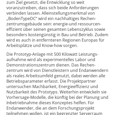
zum Ziel gesetzt, die Entwicklung so weit
voranzutreiben, dass sich beide Anforderungen
verbinden lassen. Alleinstellungs­merkmal von
„BodenTypeDC“ wird ein nachhaltiges Rechen­
zentrums­gebäude sein: energie-und ressourcen­
effizient über seinen gesamten Lebens­zyklus sowie
besonders kosten­günstig in Bau und Betrieb. Zudem
wird es auch in entfernteren Regionen Europas für
Arbeitsplätze und Know-
how sorgen.
Die Prototyp-
Anlage mit 500 Kilowatt Leistungs­
aufnahme wird als experimentelles Labor und
Demonstrations­zentrum dienen. Das Rechen­
zentrum wird von Dienstleistern und End­anwendern
als reales Arbeits­umfeld genutzt, dabei werden alle
Betriebs­parameter erfasst. Die Projekt­partner
untersuchen Machbarkeit, Energie­effizienz und
Nutzbarkeit des Prototyps. Weiterhin entwickeln sie
Vorhersage-
Modelle, die künftig bei der Planung und
Inbetrieb­nahme dieses Konzeptes helfen. Für
Endanwender, die an dem Forschungs­projekt
teilnehmen wollen, ist ein begrenzter Server­raum