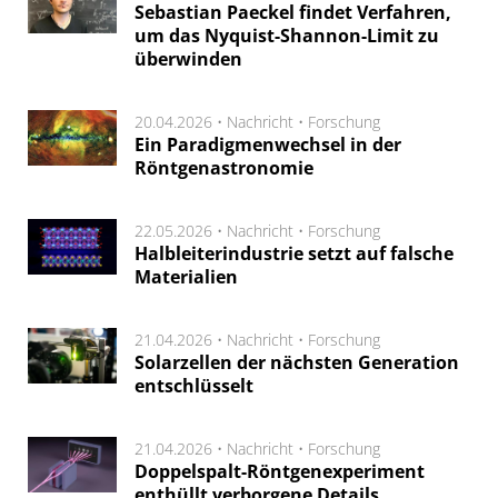
Sebastian Paeckel findet Verfahren,
um das Nyquist-Shannon-Limit zu
überwinden
20.04.2026 •
Nachricht
•
Forschung
Ein Paradigmenwechsel in der
Röntgenastronomie
22.05.2026 •
Nachricht
•
Forschung
Halbleiterindustrie setzt auf falsche
Materialien
21.04.2026 •
Nachricht
•
Forschung
Solarzellen der nächsten Generation
entschlüsselt
21.04.2026 •
Nachricht
•
Forschung
Doppelspalt-Röntgenexperiment
enthüllt verborgene Details