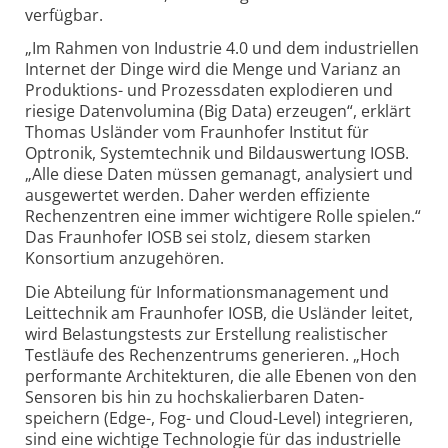
verfügbar.
„Im Rahmen von Industrie 4.0 und dem industriellen
Internet der Dinge wird die Menge und Varianz an
Produktions- und Prozess­daten explodieren und
riesige Datenvolumina (Big Data) erzeugen“, erklärt
Thomas Usländer vom Fraunhofer Institut für
Optronik, System­technik und Bild­auswertung IOSB.
„Alle diese Daten müssen gemanagt, analysiert und
ausgewertet werden. Daher werden effiziente
Rechen­zentren eine immer wichtigere Rolle spielen.“
Das Fraunhofer IOSB sei stolz, diesem starken
Konsortium anzugehören.
Die Abteilung für Informations­management und
Leit­technik am Fraunhofer IOSB, die Usländer leitet,
wird Belastungs­tests zur Erstellung realistischer
Testläufe des Rechen­zentrums generieren. „Hoch
performante Architekturen, die alle Ebenen von den
Sensoren bis hin zu hoch­skalierbaren Daten­
speichern (Edge-, Fog- und Cloud-Level) integrieren,
sind eine wichtige Technologie für das industrielle