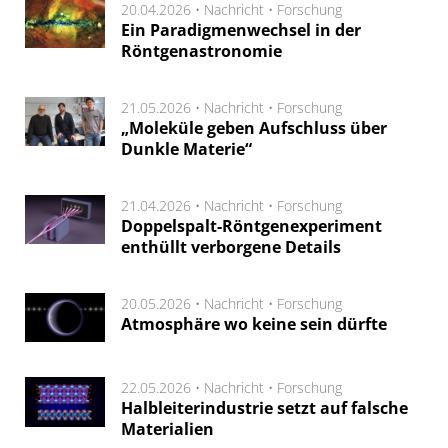
20.04.2026 •
Nachricht
•
Forschung
Ein Paradigmenwechsel in der
Röntgenastronomie
21.05.2026 •
Nachricht
•
Forschung
„Moleküle geben Aufschluss über
Dunkle Materie“
21.04.2026 •
Nachricht
•
Forschung
Doppelspalt-Röntgenexperiment
enthüllt verborgene Details
20.05.2026 •
Nachricht
•
Forschung
Atmosphäre wo keine sein dürfte
22.05.2026 •
Nachricht
•
Forschung
Halbleiterindustrie setzt auf falsche
Materialien