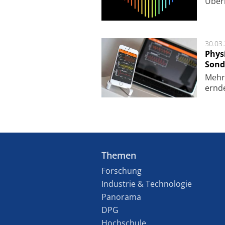
Über
30.03
Phys
Sond
Mehr­
ern­de
Themen
Forschung
Industrie & Technologie
Panorama
DPG
Hochschule