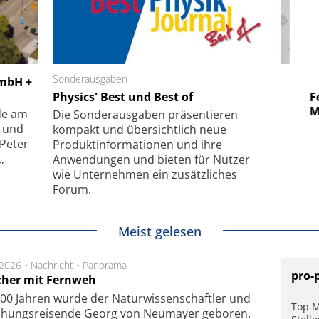
 GmbH
Sonderausgaben
SmarAct GmbH
GmbH +
uper-
Physics' Best und Best of
Elektronenmikroskopie auf
Fem
hanismus
kleinstem Raum
Mu
de am
Die Sonder­ausgaben präsentieren
- und
kompakt und übersichtlich neue
 Peter
Produkt­informationen und ihre
,
Anwendungen und bieten für Nutzer
wie Unternehmen ein zusätzliches
Forum.
Meist gelesen
.2026 •
Nachricht
•
Panorama
pro-
cher mit Fernweh
00 Jahren wurde der Naturwissenschaftler und
Top M
chungsreisende Georg von Neumayer geboren.