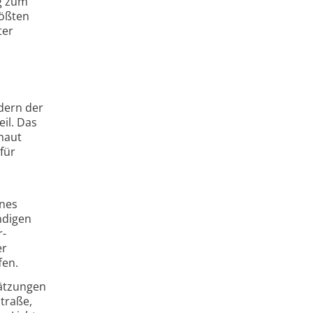
eg zum
rößten
ter
dern der
eil. Das
haut
für
ones
ndigen
r-
er
fen.
ätzungen
traße,