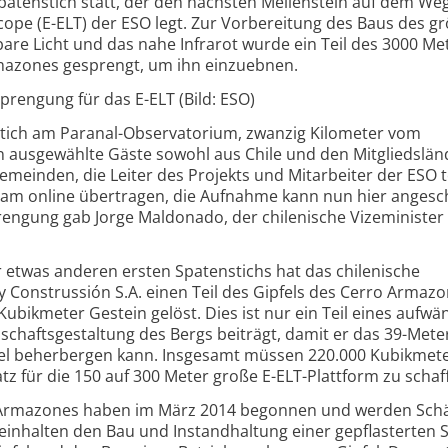
 Spatenstich statt, der den nächsten Meilenstein auf dem W
ope (E-ELT) der ESO legt. Zur Vorbereitung des Baus des g
bare Licht und das nahe Infrarot wurde ein Teil des 3000 Me
mazones gesprengt, um ihn einzuebnen.
rengung für das E-ELT (Bild: ESO)
stich am Paranal-Observatorium, zwanzig Kilometer vom
 ausgewählte Gäste sowohl aus Chile und den Mitgliedslän
Gemeinden, die Leiter des Projekts und Mitarbeiter der ESO t
ream online übertragen, die Aufnahme kann nun hier angesc
engung gab Jorge Maldonado, der chilenische Vizeminister 
r etwas anderen ersten Spatenstichs hat das chilenische
 Construssión S.A. einen Teil des Gipfels des Cerro Armaz
ubikmeter Gestein gelöst. Dies ist nur ein Teil eines aufwä
chaftsgestaltung des Bergs beiträgt, damit er das 39-Mete
pel beherbergen kann. Insgesamt müssen 220.000 Kubikmet
tz für die 150 auf 300 Meter große E-ELT-Plattform zu schaf
 Armazones haben im März 2014 begonnen und werden Sch
inhalten den Bau und Instandhaltung einer gepflasterten S