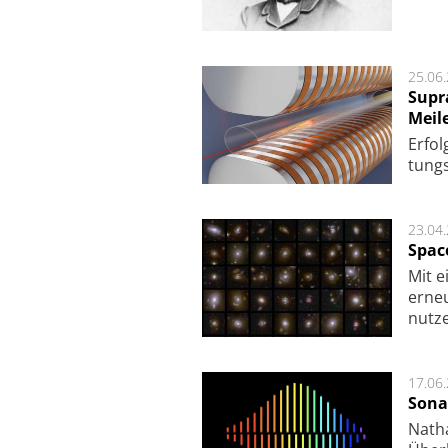
25.06
Supr
Meil
Er­fol
tungs­
23.04
Spac
Mit e
erneu
nutze
17.06
Sona
Nath