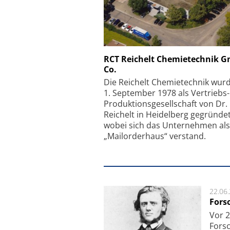
Schäfter + Kirchhoff
RCT Reichelt Chemietechnik 
Co.
Faserkoppler mit S
Feinfokussierungsmec
Die Reichelt Chemietechnik wur
1. September 1978 als Vertriebs
Produktionsgesellschaft von Dr.
Reichelt in Heidelberg gegründet
wobei sich das Unternehmen als
„Mailorderhaus“ verstand.
22.06
Fors
Vor 2
Fors