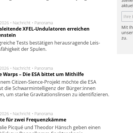
Stell
aktue
.2026 •
Nachricht
•
Panorama
Mit I
aleitende XFEL-Undulatoren erreichen
unse
enstein
zu.
g­rei­che Tests be­stä­ti­gen he­raus­ra­gen­de Leis­
fä­hig­keit der Spu­len.
.2026 •
Nachricht
•
Panorama
e Warps – Die ESA bittet um Mithilfe
inem Citizen-Sience-Projekt möchte die ESA
t die Schwarmintelligenz der Bürger:innen
n, um starke Gravitationslinsen zu identifizieren.
.2026 •
Nachricht
•
Panorama
te für zwei Frequenzkämme
alie Picqué und Theodor Hänsch geben einen