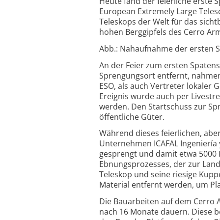
Heute fand der feierliche erste
European Extremely Large Telesc
Teleskops der Welt für das sicht
hohen Berggipfels des Cerro Ar
Abb.: Nahaufnahme der ersten Sp
An der Feier zum ersten Spaten
Sprengungsort entfernt, nahmen
ESO, als auch Vertreter lokaler 
Ereignis wurde auch per Livest
werden. Den Startschuss zur Spr
öffentliche Güter.
Während dieses feierlichen, abe
Unternehmen ICAFAL Ingeniería y
gesprengt und damit etwa 5000 K
Ebnungsprozesses, der zur Lands
Teleskop und seine riesige Kup
Material entfernt werden, um Pla
Die Bauarbeiten auf dem Cerro
nach 16 Monate dauern. Diese be