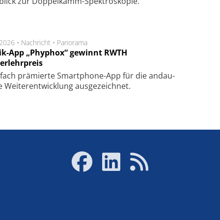
blick zur Doppelkamm-Spektroskopie.
.2026 •
Nachricht
•
Panorama
ik-App „Phyphox“ gewinnt RWTH
erlehrpreis
fach prä­mier­te Smart­phone-App für die an­dau­
 Wei­ter­ent­wick­lung aus­ge­zeich­net.