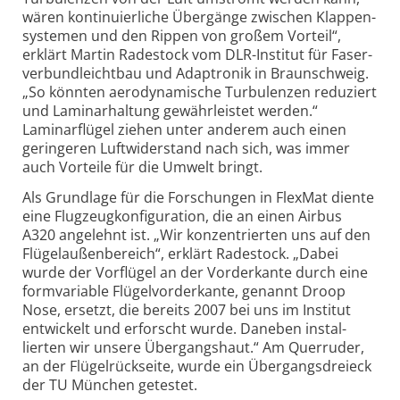
wären kontinu­ier­liche Über­gänge zwischen Klappen­
systemen und den Rippen von großem Vorteil“,
erklärt Martin Radestock vom DLR-Institut für Faser­
verbund­leichtbau und Adaptronik in Braun­schweig.
„So könnten aero­dyna­mische Turbu­lenzen reduziert
und Laminar­haltung gewähr­leistet werden.“
Laminar­flügel ziehen unter anderem auch einen
geringeren Luft­wider­stand nach sich, was immer
auch Vorteile für die Umwelt bringt.
Als Grundlage für die Forschungen in FlexMat diente
eine Flugzeug­konfigu­ration, die an einen Airbus
A320 angelehnt ist. „Wir konzen­trierten uns auf den
Flügel­außen­bereich“, erklärt Radestock. „Dabei
wurde der Vorflügel an der Vorder­kante durch eine
form­variable Flügel­vorder­kante, genannt Droop
Nose, ersetzt, die bereits 2007 bei uns im Institut
entwickelt und erforscht wurde. Daneben instal­
lierten wir unsere Über­gangs­haut.“ Am Quer­ruder,
an der Flügel­rück­seite, wurde ein Über­gangs­dreieck
der TU München getestet.