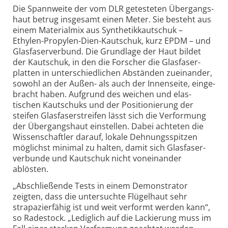
Die Spannweite der vom DLR getesteten Über­gangs­
haut betrug insgesamt einen Meter. Sie besteht aus
einem Material­mix aus Synthetik­kautschuk –
Ethylen-Propylen-Dien-Kautschuk, kurz EPDM – und
Glas­faser­verbund. Die Grund­lage der Haut bildet
der Kautschuk, in den die Forscher die Glas­faser­
platten in unter­schied­lichen Abständen zuein­ander,
sowohl an der Außen- als auch der Innen­seite, einge­
bracht haben. Aufgrund des weichen und elas­
tischen Kautschuks und der Positio­nierung der
steifen Glas­faser­streifen lässt sich die Verformung
der Übergangs­haut einstellen. Dabei achteten die
Wissen­schaftler darauf, lokale Dehnungs­spitzen
möglichst minimal zu halten, damit sich Glas­faser­
verbunde und Kautschuk nicht vonein­ander
ablösten.
„Abschließende Tests in einem Demonstrator
zeigten, dass die unter­suchte Flügel­haut sehr
strapazier­fähig ist und weit verformt werden kann“,
so Radestock. „Lediglich auf die Lackierung muss im