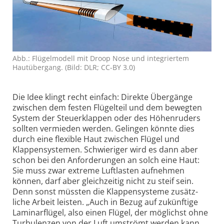
Abb.: Flügelmodell mit Droop Nose und integriertem
Hautübergang. (Bild: DLR; CC-BY 3.0)
Die Idee klingt recht einfach: Direkte Über­gänge
zwischen dem festen Flügel­teil und dem bewegten
System der Steuer­klappen oder des Höhen­ruders
sollten vermieden werden. Gelingen könnte dies
durch eine flexible Haut zwischen Flügel und
Klappen­systemen. Schwieriger wird es dann aber
schon bei den Anforde­rungen an solch eine Haut:
Sie muss zwar extreme Luft­lasten aufnehmen
können, darf aber gleich­zeitig nicht zu steif sein.
Denn sonst müssten die Klappen­systeme zusätz­
liche Arbeit leisten. „Auch in Bezug auf zukünftige
Laminar­flügel, also einen Flügel, der möglichst ohne
Turbu­lenzen von der Luft umströmt werden kann,