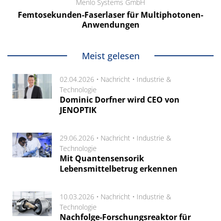
Menlo Systems GmbH
Femtosekunden-Faserlaser für Multiphotonen-
Anwendungen
Meist gelesen
02.04.2026 •
Nachricht
•
Industrie &
Technologie
Dominic Dorfner wird CEO von
JENOPTIK
29.06.2026 •
Nachricht
•
Industrie &
Technologie
Mit Quantensensorik
Lebensmittelbetrug erkennen
10.03.2026 •
Nachricht
•
Industrie &
Technologie
Nachfolge-Forschungsreaktor für