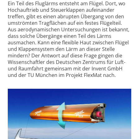
Ein Teil des Fluglärms entsteht am Flügel. Dort, wo
Hoch­auftrieb und Steuer­klappen aufein­ander
treffen, gibt es einen abrupten Übergang von den
umströmten Trag­flächen auf ein festes Flügel­teil.
Aus aero­dynamischen Unter­suchungen ist bekannt,
dass solche Übergänge einen Teil des Lärms
ausmachen. Kann eine flexible Haut zwischen Flügel
und Klappen­system den Lärm an dieser Stelle
mindern? Der Antwort auf diese Frage gingen die
Wissen­schaftler des Deutschen Zentrums für Luft-
und Raum­fahrt gemeinsam mit der Invent GmbH
und der TU München im Projekt FlexMat nach.