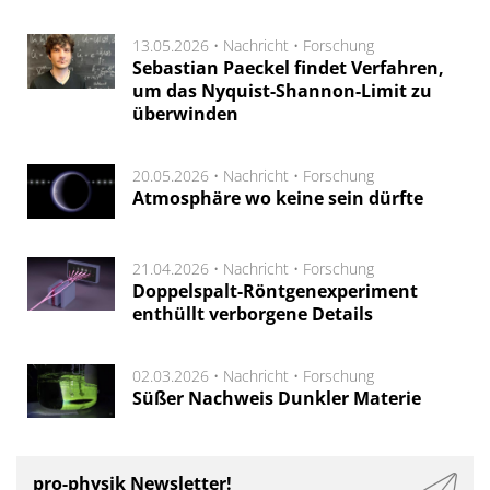
13.05.2026 •
Nachricht
•
Forschung
Sebastian Paeckel findet Verfahren,
um das Nyquist-Shannon-Limit zu
überwinden
20.05.2026 •
Nachricht
•
Forschung
Atmosphäre wo keine sein dürfte
21.04.2026 •
Nachricht
•
Forschung
Doppelspalt-Röntgenexperiment
enthüllt verborgene Details
02.03.2026 •
Nachricht
•
Forschung
Süßer Nachweis Dunkler Materie
pro-physik Newsletter!