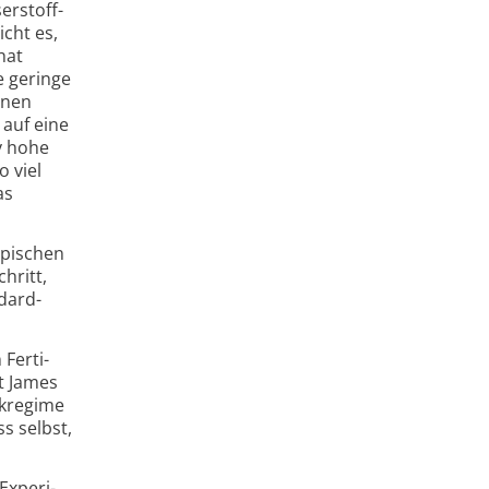
r­stoff­
cht es,
hat
e geringe
inen
 auf eine
v hohe
 viel
as
ypischen
hritt,
dard­
 Ferti­
t James
ckregime
s selbst,
x­peri­