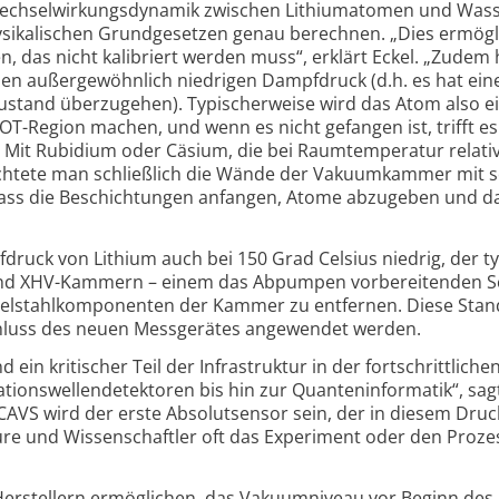
echsel­wirkungs­dynamik zwischen Lithiuma­tomen und Wasse
ysika­lischen Grund­gesetzen genau berechnen. „Dies ermögli
en, das nicht kali­briert werden muss“, erklärt Eckel. „Zu­dem 
inen außer­gewöhnlich niedrigen Dampf­druck (d.h. es hat ein
 Zustand überzugehen). Typischer­weise wird das Atom also e
T-Region machen, und wenn es nicht gefangen ist, trifft es
 Mit Rubi­dium oder Cäsium, die bei Raum­tem­peratur relati
chtete man schließlich die Wände der Vakuum­kammer mit so
dass die Beschich­tungen anfangen, Atome abzugeben und d
druck von Lithium auch bei 150 Grad Celsius niedrig, der t
 XHV-Kammern – einem das Ab­pumpen vor­bereiten­den Sc
el­stahl­komponenten der Kammer zu entfernen. Diese Stan
chluss des neuen Mess­gerätes angewendet werden.
 kritischer Teil der Infra­struktur in der fort­schritt­lichen
ions­wellen­detektoren bis hin zur Quanten­informatik“, sag
 „CAVS wird der erste Absolut­sensor sein, der in diesem Dru
ure und Wissenschaftler oft das Experiment oder den Prozes
r­stellern ermöglichen, das Vakuum­niveau vor Beginn des E