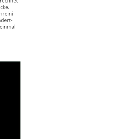
rech­net
cke.
­reini­
ndert­
 einmal