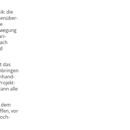
k: die
gen­über­
ie
Bewegung
ri­
nach
nd
t das
n­bringen
n­hand­
rojekt­
dann alle
r dem
fen, vor
hoch-