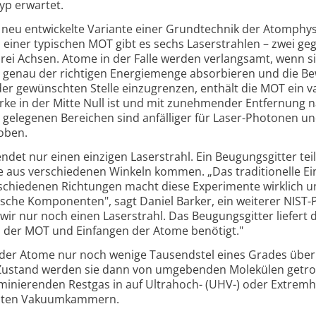
typ erwartet.
neu entwickelte Variante einer Grund­technik der Atom­physi
 einer typischen MOT gibt es sechs Laser­strahlen – zwei ge
drei Achsen. Atome in der Falle werden ver­lang­samt, wenn s
 genau der richtigen Energie­menge absor­bieren und die 
 gewünsch­ten Stelle einzu­grenzen, enthält die MOT ein va
ke in der Mitte Null ist und mit zu­neh­mender Entfernung 
ele­genen Bereichen sind anfälliger für Laser-Photonen u
oben.
et nur einen einzigen Laser­strahl. Ein Beugungs­gitter teil
ie aus verschiedenen Winkeln kommen. „Das traditionelle Ei
rschiedenen Rich­tun­gen macht diese Experi­mente wirklich u
tische Komponenten", sagt Daniel Barker, ein weiterer NIST-P
 wir nur noch einen Laser­strahl. Das Beugungs­gitter liefert 
n der MOT und Einfangen der Atome benötigt."
ur der Atome nur noch wenige Tausend­stel eines Grades übe
 Zustand werden sie dann von umgebenden Mole­külen getrof
mi­nierenden Restgas in auf Ultrahoch- (UHV-) oder Extrem
p­ten Vakuum­kammern.