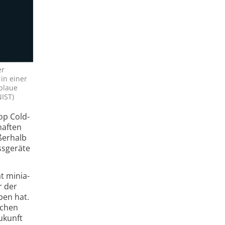
er
 in einer
lblaue
NIST)
op Cold-
haften
ßerhalb
ssgeräte
t minia­
r der
­ben hat.
ichen
ukunft