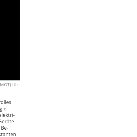
(MOT) für
olles
gie
ek­tri­
 Geräte
 Be­
stan­ten