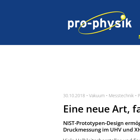
30.10.2018 •
Vakuum
•
Messtechnik
•
P
Eine neue Art, 
NIST-Prototypen-Design ermög
Druckmessung im UHV und X