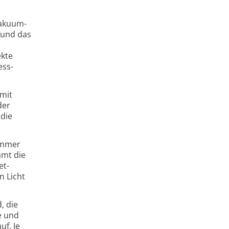
Vakuum­
 und das
ekte
ess­
mit
der
die
kammer
amt die
et­
n Licht
, die
e und
uf. Je