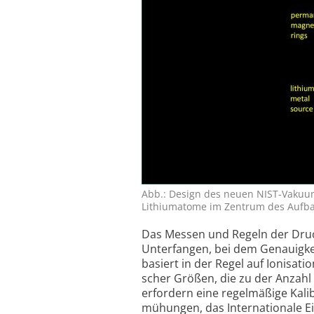
Abb.: Design des neuen NIST-Vakuum
Lithiumatome im Zentrum des Aufbaus
Das Messen und Regeln der Druck
Unter­fangen, bei dem Genauigkei
basiert in der Regel auf Ioni­sat
scher Größen, die zu der Anzahl 
erfordern eine regel­mäßige Kali­
mühun­gen, das Inter­natio­nale Ei