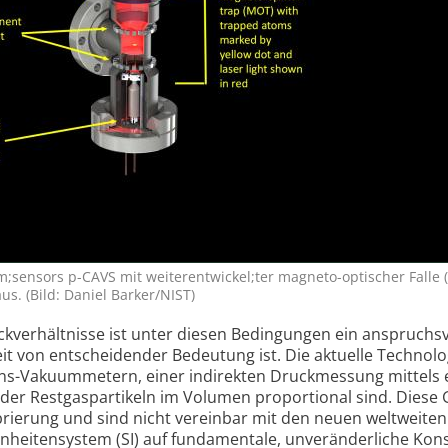
;sensors p-CAVS mit weiterentwickel;ter magneto-optischer Falle 
. (Bild: Daniel Barker/NIST)
­verhältnisse ist unter diesen Bedingun­gen ein anspruchs­v
t von ent­schei­dender Bedeutung ist. Die aktuelle Techno­lo
ions-Vakuum­metern, einer indirekten Druck­messung mittels el
der Restgas­partikeln im Volumen propor­tional sind. Diese
brierung und sind nicht verein­bar mit den neuen welt­weiten
n­heiten­sys­tem (SI) auf funda­mentale, un­ver­änder­liche Kon