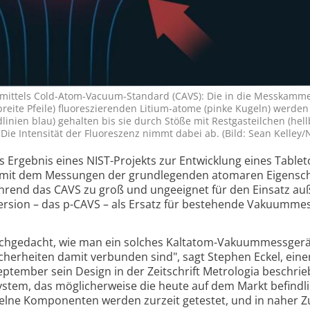
 mittels Cold-Atom-Vacuum-Standard (CAVS): Die in die Messkamm
breite Pfeile) fluoreszierenden Litium-atome (pinke Kugeln) werden
inien blau) gehalten bis sie durch Stöße mit Restgasteilchen (hel
Die Intensität der Fluoreszenz nimmt dabei ab. (Bild: Sean Kelley/
 Ergebnis eines NIST-Projekts zur Entwicklung eines Tablet
mit dem Messungen der grundlegenden atomaren Eigen­sc
hrend das CAVS zu groß und ungeeignet für den Einsatz au
 Version – das p-CAVS – als Ersatz für bestehende Vakuum­me
h­gedacht, wie man ein solches Kaltatom-Vakuum­mess­gerä
her­heiten damit ver­bun­den sind", sagt Stephen Eckel, eine
ep­tember sein Design in der Zeit­schrift Metrologia beschrie
ystem, das möglicher­weise die heute auf dem Markt befindl
elne Kom­po­nen­ten werden zurzeit getestet, und in naher Z