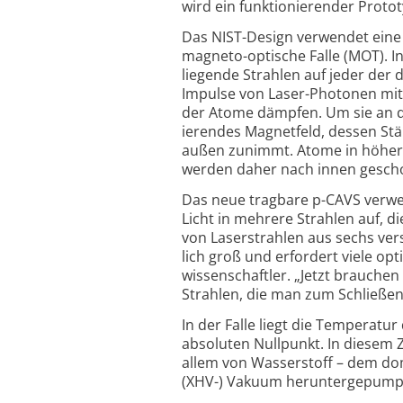
wird ein funktio­nierender Proto­
Das NIST-Design verwendet eine 
magneto-optische Falle (MOT). In
liegende Strahlen auf jeder der 
Impulse von Laser-Photonen mit
der Atome dämpfen. Um sie an der
ierendes Magnetfeld, dessen Stär
außen zunimmt. Atome in höher g
werden daher nach innen gesch
Das neue tragbare p-CAVS verwend
Licht in mehrere Strahlen auf, d
von Laser­strah­len aus sechs ve
lich groß und erfordert viele op
wissen­schaftler. „Jetzt brauchen
Strahlen, die man zum Schließe
In der Falle liegt die Temperat
absoluten Null­punkt. In diesem
allem von Wasser­stoff – dem do
(XHV-) Vakuum herunter­ge­pum