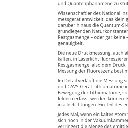
und Quanten­phäno­mene zu stü
Wissenschaftler des National In
messgerät entwickelt, das klein
darüber hinaus die Quantum-SI-K
grundlegenden Natur­konstanten a
Rest­gas­menge – oder gar keine 
genau­igkeit.
Die neue Druckmessung, auch al
kalten, in Laserlicht fluoreszi
Restgasmenge, also dem Druck,
Messung der Fluoreszenz besti
Im Detail verläuft die Messung 
und CAVS-Gerät Lithium­atome in 
Bewegung der Lithium­atome, so 
feldern erfasst werden können. B
in alle Rich­tungen. Ein Teil des 
Jedes Mal, wenn ein kaltes Atom
sich noch in der Vakuum­kammer b
verringert die Menge des emittie