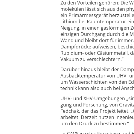
Zu den Vorteilen gehören: Die W
molekülen lässt sich aus den ph
ein Primär­mess­gerät her­zu­stell
Lithium bei Raum­tem­pe­ra­tur e
Neigung, in einen gas­för­migen
einzigen Durchgang durch die MO
Wand und bleibt dort für immer.
Dampf­drücke aufweisen, beschi
Rubidium- oder Cäsium­metall, 
Vakuum zu verschlechtern.“
Darüber hinaus bleibt der Dampf­
Ausbacktemperatur von UHV- und
um Wasser­schichten von den Ed
technik kann also auch bei Ans
UHV- und XHV-Um­gebungen „sind ein
gung und Forschung, von Gravitat
Fedchak, der das Projekt leitet.
arbeitet. Derzeit nutzen Ingenie
um den Druck zu bestimmen.“
„p-CAVS wird es Forschern und He