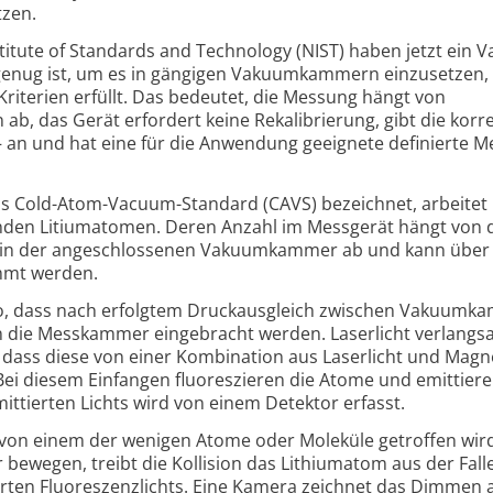
tzen.
stitute of Standards and Technology (NIST) haben jetzt ein 
 genug ist, um es in gängigen Vakuum­kammern ein­zu­setzen,
riterien erfüllt. Das bedeutet, die Messung hängt von
b, das Gerät erfordert keine Rekalibrierung, gibt die korr
– an und hat eine für die An­wendung geeignete definierte M
s Cold-Atom-Vacuum-Standard (CAVS) bezeichnet, arbeitet 
erenden Litiumatomen. Deren Anzahl im Messgerät hängt von 
 in der angeschlossenen Vakuumkammer ab und kann über 
mmt werden.
so, dass nach erfolgtem Druck­ausgleich zwischen Vakuum­
die Mess­kammer einge­bracht werden. Laser­licht verlang­s
dass diese von einer Kombi­nation aus Laser­licht und Magn
ei diesem Einfangen fluores­zieren die Atome und emittiere
emittierten Lichts wird von einem Detektor erfasst.
 von einem der wenigen Atome oder Mole­küle getroffen wird
ewegen, treibt die Kolli­sion das Lithium­atom aus der Fall
rten Fluo­res­zenz­lichts. Eine Kamera zeichnet das Dimmen a