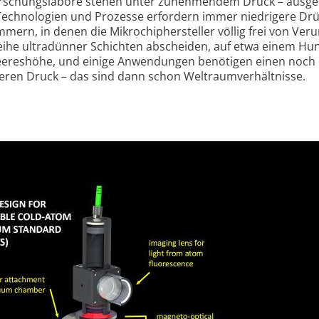
For­schungs­labore stehen unter zu­nehmen­dem Druck – aus­ge
hno­logien und Pro­zesse er­for­dern immer niedri­gere Drü
ern, in denen die Mikro­chip­her­steller völlig frei von Ver­un
 Reihe ultra­dünner Schichten ab­scheiden, auf etwa einem Hu
Meeres­höhe, und einige An­wen­dungen benötigen einen noch
eren Druck – das sind dann schon Welt­raum­verhält­nisse.