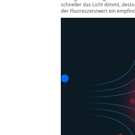
schneller das Licht dimmt, desto
der Fluo­res­zenz­wert ein empfind