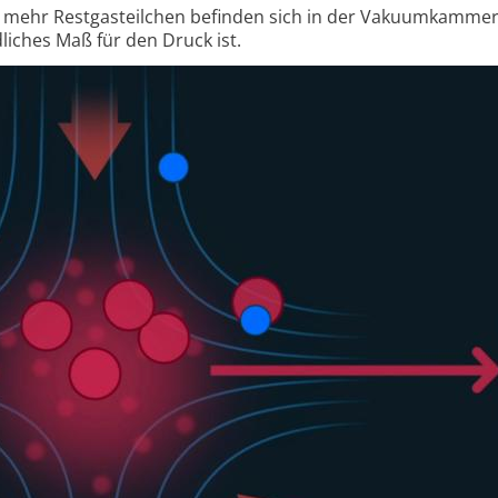
 mehr Rest­gas­teilchen befinden sich in der Vakuum­kammer
­liches Maß für den Druck ist.