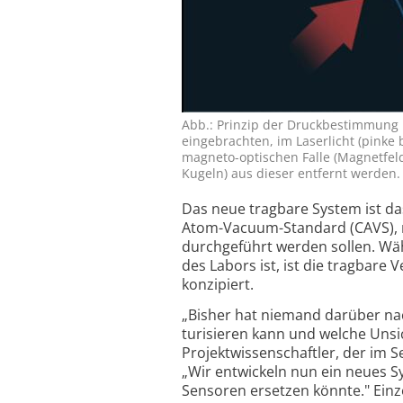
Abb.: Prinzip der Druckbestimmung
eingebrachten, im Laserlicht (pinke 
magneto-optischen Falle (Magnetfeldl
Kugeln) aus dieser entfernt werden. 
Das neue tragbare System ist das
Atom-Vacuum-Standard (CAVS), 
durchgeführt werden sollen. Wä
des Labors ist, ist die tragbare
konzipiert.
„Bisher hat niemand darüber nac
turisieren kann und welche Un­sic
Projekt­wissen­schaftler, der im S
„Wir ent­wickeln nun ein neues S
Sen­soren ersetzen könnte." Einz