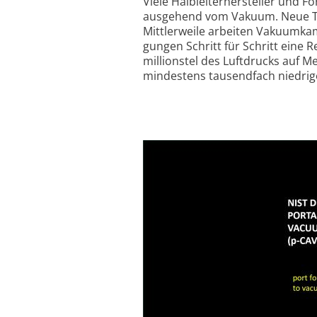
Viele Halbleiter­hersteller und 
ausge­hend vom Vakuum. Neue Tec
Mittler­weile arbeiten Vakuum­kamm
gun­gen Schritt für Schritt eine
millionstel des Luft­drucks auf 
mindestens tausend­fach niedri­g