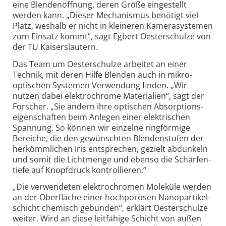
eine Blenden­öff­nung, deren Größe ein­ge­stellt
werden kann. „Dieser Mecha­nis­mus benötigt viel
Platz, weshalb er nicht in kleineren Kamera­systemen
zum Ein­satz kommt“, sagt Egbert Oester­schulze von
der TU Kaisers­lautern.
Das Team um Oesterschulze arbeitet an einer
Technik, mit deren Hilfe Blenden auch in mikro­
optischen Systemen Ver­wendung finden. „Wir
nutzen dabei elektro­chrome Materi­alien“, sagt der
Forscher. „Sie ändern ihre optischen Absorp­tions­
eigen­schaften beim Anlegen einer elek­tri­schen
Spannung. So können wir einzelne ring­förmige
Bereiche, die den gewünschten Blenden­stufen der
her­kömm­lichen Iris ent­sprechen, gezielt ab­dunkeln
und somit die Licht­menge und ebenso die Schärfen­
tiefe auf Knopf­druck kon­trol­lieren.“
„Die verwendeten elektrochromen Moleküle werden
an der Ober­fläche einer hoch­porösen Nano­partikel­
schicht chemisch gebunden“, erklärt Oester­schulze
weiter. Wird an diese leit­fähige Schicht von außen