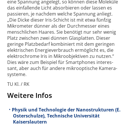
eine Spannung an­ge­legt, so können diese Mole­küle
das ein­fal­lende Licht absor­bieren oder lassen es
passieren, je nach­dem welche Spannung anliegt.
„Die Dicke dieser Iris-
Schicht ist mit etwa fünfzig
Mikro­meter dünner als der Durch­messer eines
mensch­lichen Haares. Sie benötigt nur sehr wenig
Platz zwischen zwei dünnen Glas­platten. Dieser
geringe Platz­bedarf kombi­niert mit dem geringen
elek­trischen Energie­ver­brauch ermög­licht es, die
elek­tro­chrome Iris in Mikro­objek­tiven zu nutzen.“
Dies wäre zum Beispiel für Smart­phones inte­res­
sant, aber auch für andere mikro­optische Kamera­
systeme.
TU Kl. / RK
Weitere Infos
Physik und Technologie der Nanostrukturen (E.
Osterschulze), Technische Universität
Kaiserslautern