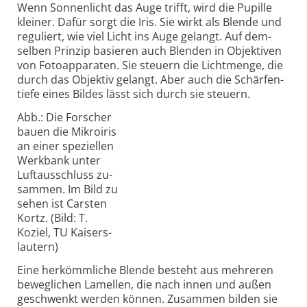
Wenn Sonnenlicht das Auge trifft, wird die Pupille
kleiner. Dafür sorgt die Iris. Sie wirkt als Blende und
regu­liert, wie viel Licht ins Auge gelangt. Auf dem­
selben Prinzip basieren auch Blenden in Objek­tiven
von Foto­appa­raten. Sie steuern die Licht­menge, die
durch das Objektiv gelangt. Aber auch die Schärfen­
tiefe eines Bildes lässt sich durch sie steuern.
Abb.: Die Forscher
bauen die Mikro­iris
an einer spezi­ellen
Werk­bank unter
Luft­aus­schluss zu­
sammen. Im Bild zu
sehen ist Carsten
Kortz. (Bild: T.
Koziel, TU Kaisers­
lautern)
Eine herkömmliche Blende besteht aus mehreren
beweglichen Lamellen, die nach innen und außen
geschwenkt werden können. Zusammen bilden sie