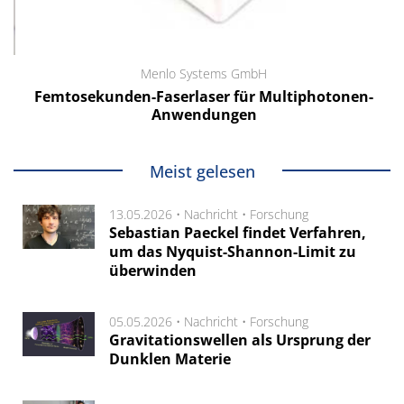
Menlo Systems GmbH
Femtosekunden-Faserlaser für Multiphotonen-
Anwendungen
Meist gelesen
13.05.2026 •
Nachricht
•
Forschung
Sebastian Paeckel findet Verfahren,
um das Nyquist-Shannon-Limit zu
überwinden
05.05.2026 •
Nachricht
•
Forschung
Gravitationswellen als Ursprung der
Dunklen Materie