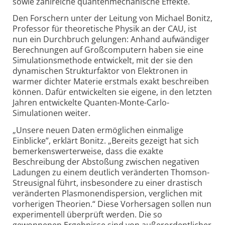
sowie zahl­reiche quanten­mechanische Effekte.
Den Forschern unter der Leitung von Michael Bonitz,
Professor für theoretische Physik an der CAU, ist
nun ein Durch­bruch gelungen: Anhand auf­wändiger
Berechnungen auf Groß­computern haben sie eine
Simulations­methode entwickelt, mit der sie den
dynamischen Struktur­faktor von Elektronen in
warmer dichter Materie erst­mals exakt beschreiben
können. Dafür entwickelten sie eigene, in den letzten
Jahren entwickelte Quanten-Monte-Carlo-
Simulationen weiter.
„Unsere neuen Daten ermöglichen einmalige
Einblicke”, erklärt Bonitz. „Bereits gezeigt hat sich
bemerkens­werter­weise, dass die exakte
Beschreibung der Abstoßung zwischen negativen
Ladungen zu einem deutlich veränderten Thomson-
Streu­signal führt, insbesondere zu einer drastisch
veränderten Plasmonen­dispersion, verglichen mit
vorherigen Theorien.“ Diese Vorher­sagen sollen nun
experimentell überprüft werden. Die so