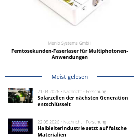
Menlo Systems GmbH
Femtosekunden-Faserlaser für Multiphotonen-
Anwendungen
Meist gelesen
21.04.2026 •
Nachricht
•
Forschung
Solarzellen der nächsten Generation
entschlüsselt
22.05.2026 •
Nachricht
•
Forschung
Halbleiterindustrie setzt auf falsche
Materialien