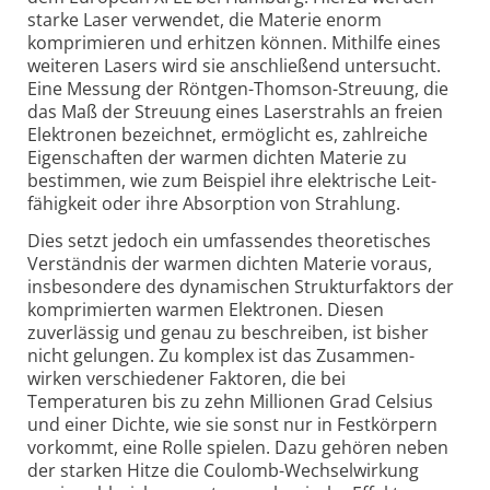
starke Laser verwendet, die Materie enorm
komprimieren und erhitzen können. Mithilfe eines
weiteren Lasers wird sie anschließend unter­sucht.
Eine Messung der Röntgen-Thomson-Streuung, die
das Maß der Streuung eines Laser­strahls an freien
Elektronen bezeichnet, ermöglicht es, zahl­reiche
Eigen­schaften der warmen dichten Materie zu
bestimmen, wie zum Beispiel ihre elektrische Leit­
fähig­keit oder ihre Absorption von Strahlung.
Dies setzt jedoch ein umfassendes theoretisches
Verständnis der warmen dichten Materie voraus,
insbesondere des dynamischen Struktur­faktors der
komprimierten warmen Elektronen. Diesen
zuverlässig und genau zu beschreiben, ist bisher
nicht gelungen. Zu komplex ist das Zusammen­
wirken verschiedener Faktoren, die bei
Temperaturen bis zu zehn Millionen Grad Celsius
und einer Dichte, wie sie sonst nur in Fest­körpern
vorkommt, eine Rolle spielen. Dazu gehören neben
der starken Hitze die Coulomb-Wechsel­wirkung