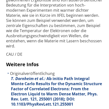
gewonnenen Ergebnisse sind von außer­ordentlicher
Bedeutung für die Inter­pretation von hoch­
modernen Experimenten mit warmer dichter
Materie, wie sie in Kürze im XFEL beginnen werden.
Sie können zum Beispiel verwendet werden, um
zentrale Eigen­schaften zu bestimmen, zum Beispiel
wie die Temperatur der Elektronen oder die
Ausbreitungs­geschwindigkeit von Wellen, die
entstehen, wenn die Materie mit Lasern beschossen
wird.
CAU / DE
Weitere Infos
Originalveröffentlichung
T. Dornheim et al.:
Ab initio Path Integral
Monte Carlo Results for the Dynamic Structure
Factor of Correlated Electrons: From the
Electron Liquid to Warm Dense Matter, Phys.
Rev. Lett.
121
, 255001 (2018); DOI:
10.1103/PhysRevLett.121.255001