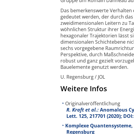
Gruppe um Romain Danneau aus
Das bemerkenswerte Verhalten de
gedeutet werden, der durch das 
zweidimensionalen Leitern zu Tag
wöhnlichen Struktur ihrer Energ
hexagonaler Trajektorien lässt s
dimensionalen Schichtebene nich
sechs vorgegebene Raumrichtunge
Perspektive, durch Maßschneider
robust und ganz gezielt vorzuge
Bauelemente genutzt werden.
U. Regensburg / JOL
Weitere Infos
Originalveröffentlichung
R. Kraft et al.:
Anomalous Cycl
Lett.
125
, 217701 (2020); DO
Komplexe Quantensysteme, Ins
Regensburg