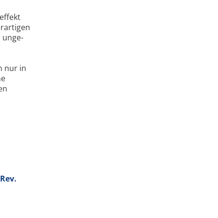
effekt
rartigen
r unge­
 nur in
ne
en
 Rev.