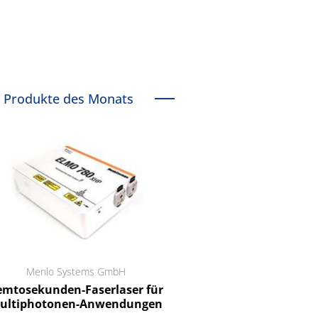
Produkte des Monats
Menlo Systems GmbH
RCT Reichelt Chemietechnik
tosekunden-Faserlaser für
Ein Unternehmen für I
ltiphotonen-Anwendungen