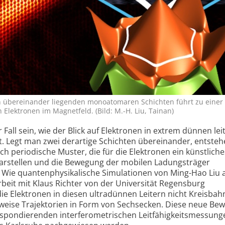
in übereinander liegenden mono­atomaren Schichten führt zu einer
Elektronen im Magnetfeld. (Bild: M.-H. Liu, Tainan)
all sein, wie der Blick auf Elektronen in extrem dünnen le
. Legt man zwei derartige Schichten übereinander, entsteh
h periodische Muster, die für die Elektronen ein künstliche
arstellen und die Bewegung der mobilen Ladungs­träger
Wie quanten­physikalische Simulationen von Ming-Hao Liu 
eit mit Klaus Richter von der Universität Regensburg
ie Elektronen in diesen ultradünnen Leitern nicht Kreisbah
weise Trajek­torien in Form von Sechsecken. Diese neue Be
espon­dierenden inter­ferometrischen Leitfähigkeits­messung