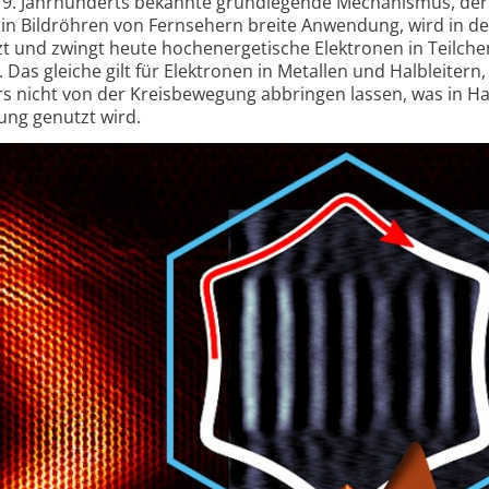
 19. Jahrhunderts bekannte grundlegende Mechanismus, der
r in Bildröhren von Fernsehern breite Anwendung, wird in de
 und zwingt heute hochenergetische Elektronen in Teilche
as gleiche gilt für Elektronen in Metallen und Halbleitern, 
ers nicht von der Kreisbewegung abbringen lassen, was in Hal
ng genutzt wird.