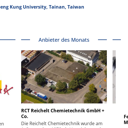
heng Kung University, Tainan, Taiwan
Anbieter des Monats
 GmbH
SmarAct GmbH
RCT Reichelt Chemietechnik GmbH +
Co.
uper-
Elektronenmikroskopie auf
Fem
hanismus
kleinstem Raum
Mu
Die Reichelt Chemietechnik wurde am
en