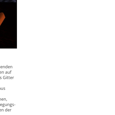
itenden
en auf
s Gitter
aus
nen,
wegungs­
en der