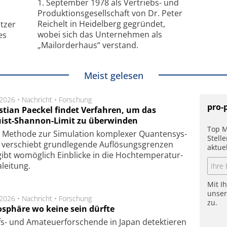
1. September 1978 als Vertriebs- und
Produktionsgesellschaft von Dr. Peter
Reichelt in Heidelberg gegründet,
tzer
wobei sich das Unternehmen als
es
„Mailorderhaus“ verstand.
Meist gelesen
.2026 •
Nachricht
•
Forschung
pro-
stian Paeckel findet Verfahren, um das
ist-Shannon-Limit zu überwinden
Top M
Methode zur Simu­la­tion kom­ple­xer Quan­ten­sys­
Stell
 ver­schiebt grund­le­gen­de Auf­lösungs­gren­zen
aktue
ibt wo­mög­lich Ein­blicke in die Hoch­tempe­ra­tur­
lei­tung.
Mit I
unse
.2026 •
Nachricht
•
Forschung
zu.
sphäre wo keine sein dürfte
s- und Ama­teuer­for­schen­de in Japan de­tek­tie­ren