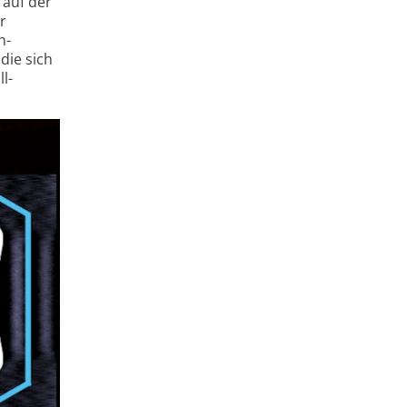
 auf der
r
n­
die sich
l-