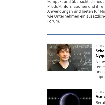
kompakt und übersichtlich neue
Produkt­informationen und ihre
Anwendungen und bieten für Nu
wie Unternehmen ein zusätzlich
Forum.
13.05
Seba
Nyqu
Neue 
te­me
und g
supra­
20.05
Atmo
Beruf