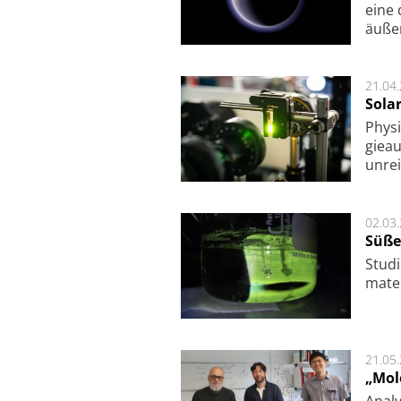
eine 
äu­ße
21.04
Sola
Physi
gie­a
unrei
02.03
Süße
Studi
ma­te
21.05
„Mol
Analy