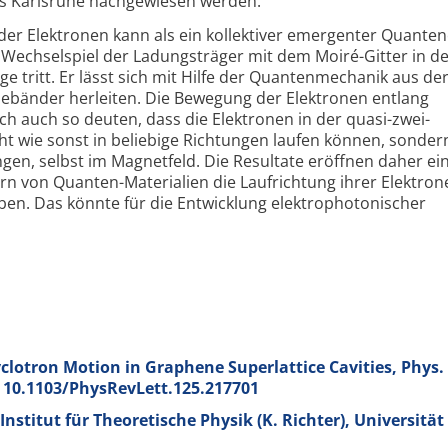
 Karlsruhe nachgewiesen werden.
r Elektronen kann als ein kollektiver emergenter Quanten­
Wechselspiel der Ladungsträger mit dem Moiré-Gitter in de
e tritt. Er lässt sich mit Hilfe der Quanten­mechanik aus de
iebänder herleiten. Die Bewegung der Elektronen entlang
ich auch so deuten, dass die Elektronen in der quasi-zwei­
t wie sonst in beliebige Richtungen laufen können, sondern
n, selbst im Magnetfeld. Die Resultate eröffnen daher ei
n von Quanten-Materialien die Laufrichtung ihrer Elektron
ben. Das könnte für die Entwicklung elektro­photonischer
otron Motion in Graphene Superlattice Cavities, Phys.
I: 10.1103/PhysRevLett.125.217701
titut für Theoretische Physik (K. Richter), Universität