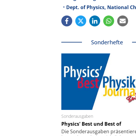
Dept. of Physics, National C
Sonderhefte
Sonderausgaben
Schäfter + Kirchhoff
Physics' Best und Best of
Faserkoppler mit S
Feinfokussierungsmec
Die Sonder­ausgaben präsentier