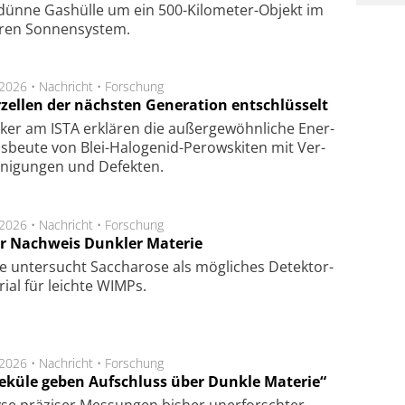
dün­ne Gas­hül­le um ein 500-Kilo­meter-Objekt im
­ren Son­nen­sys­tem.
.2026 •
Nachricht
•
Forschung
rzellen der nächsten Generation entschlüsselt
ker am ISTA er­klä­ren die außer­ge­wöhn­li­che Ener­
us­beu­te von Blei-Halo­ge­nid-Perows­ki­ten mit Ver­
­ni­gung­en und De­fek­ten.
.2026 •
Nachricht
•
Forschung
r Nachweis Dunkler Materie
e unter­sucht Saccha­ro­se als mög­li­ches De­tek­tor­
­rial für leich­te WIMPs.
.2026 •
Nachricht
•
Forschung
eküle geben Aufschluss über Dunkle Materie“
se prä­zi­ser Mes­sung­en bis­her un­er­for­schter