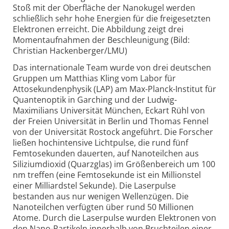
Stoß mit der Oberfläche der Nanokugel werden
schließlich sehr hohe Energien für die freigesetzten
Elektronen erreicht. Die Abbildung zeigt drei
Momentaufnahmen der Beschleunigung (Bild:
Christian Hackenberger/LMU)
Das internationale Team wurde von drei deutschen
Gruppen um Matthias Kling vom Labor für
Attosekundenphysik (LAP) am Max-Planck-Institut für
Quantenoptik in Garching und der Ludwig-
Maximilians Universität München, Eckart Rühl von
der Freien Universität in Berlin und Thomas Fennel
von der Universität Rostock angeführt. Die Forscher
ließen hochintensive Lichtpulse, die rund fünf
Femtosekunden dauerten, auf Nanoteilchen aus
Siliziumdioxid (Quarzglas) im Größenbereich um 100
nm treffen (eine Femtosekunde ist ein Millionstel
einer Milliardstel Sekunde). Die Laserpulse
bestanden aus nur wenigen Wellenzügen. Die
Nanoteilchen verfügten über rund 50 Millionen
Atome. Durch die Laserpulse wurden Elektronen von
den Nano-Partikeln innerhalb von Bruchteilen einer