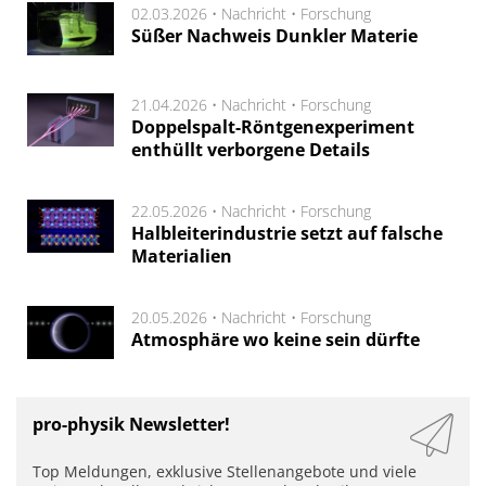
02.03.2026 •
Nachricht
•
Forschung
Süßer Nachweis Dunkler Materie
21.04.2026 •
Nachricht
•
Forschung
Doppelspalt-Röntgenexperiment
enthüllt verborgene Details
22.05.2026 •
Nachricht
•
Forschung
Halbleiterindustrie setzt auf falsche
Materialien
20.05.2026 •
Nachricht
•
Forschung
Atmosphäre wo keine sein dürfte
pro-physik Newsletter!
Top Meldungen, exklusive Stellenangebote und viele