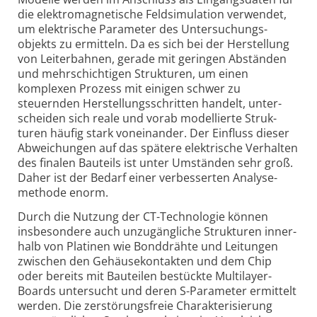
die elektro­magne­tische Feld­simu­lation ver­wendet,
um elek­trische Para­meter des Unter­suchungs­
objekts zu ermit­teln. Da es sich bei der Her­stel­lung
von Leiter­bahnen, gerade mit geringen Abständen
und mehr­schich­tigen Struk­turen, um einen
komplexen Prozess mit einigen schwer zu
steuernden Herstel­lungs­schritten handelt, unter­
scheiden sich reale und vorab model­lierte Struk­
turen häufig stark vonein­ander. Der Ein­fluss dieser
Abwei­chungen auf das spätere elek­trische Ver­halten
des finalen Bau­teils ist unter Um­ständen sehr groß.
Daher ist der Bedarf einer verbes­serten Analyse­
methode enorm.
Durch die Nutzung der CT-Technologie können
insbesondere auch unzu­gäng­liche Struk­turen inner­
halb von Platinen wie Bond­drähte und Leitungen
zwischen den Gehäuse­kontakten und dem Chip
oder bereits mit Bau­teilen bestückte Multi­layer-
Boards unter­sucht und deren S-Para­meter ermit­telt
werden. Die zerstö­rungs­freie Charak­teri­sierung