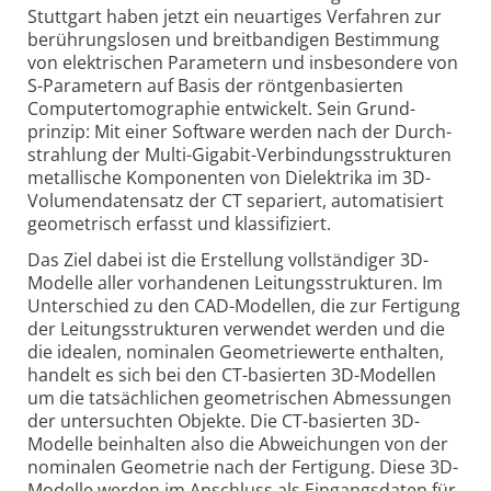
Stutt­gart haben jetzt ein neu­artiges Ver­fahren zur
berüh­rungs­losen und breit­bandigen Bestim­mung
von elek­tri­schen Para­metern und insbe­sondere von
S-Para­metern auf Basis der röntgen­basierten
Computer­tomo­graphie ent­wickelt. Sein Grund­
prinzip: Mit einer Soft­ware werden nach der Durch­
strah­lung der Multi-
Giga­bit-
Verbin­dungs­struk­turen
metal­lische Kompo­nenten von Di­elek­trika im 3D-
Volumen­daten­satz der CT sepa­riert, auto­mati­siert
geome­trisch er­fasst und klassi­fi­ziert.
Das Ziel dabei ist die Erstellung vollständiger 3D-
Modelle aller vor­han­denen Leitungs­struk­turen. Im
Unter­schied zu den CAD-
Modellen, die zur Ferti­gung
der Leitungs­struk­turen ver­wendet werden und die
die idealen, nomi­nalen Geome­trie­werte ent­halten,
handelt es sich bei den CT-
basierten 3D-
Modellen
um die tat­säch­lichen geome­trischen Abmes­sungen
der unter­suchten Objekte. Die CT-
basierten 3D-
Modelle bein­halten also die Abwei­chungen von der
nomi­nalen Geome­trie nach der Ferti­gung. Diese 3D-
Modelle werden im An­schluss als Ein­gangs­daten für