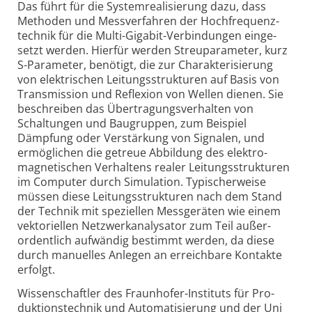
Das führt für die Systemrealisierung dazu, dass
Methoden und Mess­ver­fahren der Hoch­frequenz­
technik für die Multi-
Giga­bit-
Verbin­dungen einge­
setzt werden. Hier­für werden Streu­para­meter, kurz
S-Para­meter, benö­tigt, die zur Charak­teri­sierung
von elek­trischen Leitungs­struk­turen auf Basis von
Trans­mission und Refle­xion von Wellen dienen. Sie
beschreiben das Über­tragungs­ver­halten von
Schaltungen und Bau­gruppen, zum Beispiel
Dämpfung oder Ver­stärkung von Signalen, und
ermög­lichen die getreue Abbil­dung des elektro­
magne­tischen Ver­haltens realer Leitungs­struk­turen
im Computer durch Simu­lation. Typischer­weise
müssen diese Leitungs­struk­turen nach dem Stand
der Technik mit spezi­ellen Mess­geräten wie einem
vekto­riellen Netz­werk­analy­sator zum Teil außer­
ordent­lich auf­wändig bestimmt werden, da diese
durch manu­elles An­legen an erreich­bare Kontakte
erfolgt.
Wissenschaftler des Fraunhofer-
Instituts für Pro­
duktions­technik und Auto­mati­sierung und der Uni