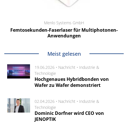
Menlo Systems GmbH
Femtosekunden-Faserlaser für Multiphotonen-
Anwendungen
Meist gelesen
19.06.2026 •
Nachricht
•
Industrie &
Technologie
Hochgenaues Hybridbonden von
Wafer zu Wafer demonstriert
02.04.2026 •
Nachricht
•
Industrie &
Technologie
Dominic Dorfner wird CEO von
JENOPTIK