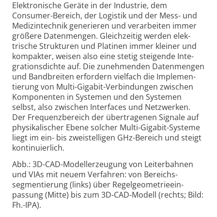
Elektronische Geräte in der Industrie, dem
Consumer-
Bereich, der Logistik und der Mess- und
Medizin­technik gene­rieren und verar­beiten immer
größere Daten­mengen. Gleich­zeitig werden elek­
trische Struk­turen und Platinen immer kleiner und
kompakter, weisen also eine stetig steigende Inte­
grations­dichte auf. Die zuneh­menden Daten­mengen
und Band­breiten erfor­dern viel­fach die Imple­men­
tierung von Multi-
Giga­bit-
Verbin­dungen zwischen
Kompo­nenten in Systemen und den Systemen
selbst, also zwischen Inter­faces und Netz­werken.
Der Frequenz­bereich der über­tragenen Signale auf
physi­ka­lischer Ebene solcher Multi-
Giga­bit-
Systeme
liegt im ein- bis zwei­stel­ligen GHz-
Bereich und steigt
konti­nu­ierlich.
Abb.: 3D-CAD-Modellerzeugung von Leiter­bahnen
und VIAs mit neuem Ver­fahren: von Bereichs­
segmen­tierung (links) über Regel­geo­metrie­ein­
passung (Mitte) bis zum 3D-
CAD-
Modell (rechts; Bild:
Fh.-IPA).