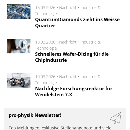
16.03.2026 •
Nachricht
•
Industrie &
Technologie
QuantumDiamonds zieht ins Weisse
Quartier
18.03.2026 •
Nachricht
•
Industrie &
Technologie
Schnelleres Wafer-Dicing für die
Chipindustrie
10.03.2026 •
Nachricht
•
Industrie &
Technologie
Nachfolge-Forschungsreaktor für
Wendelstein 7-X
pro-physik Newsletter!
Top Meldungen, exklusive Stellenangebote und viele