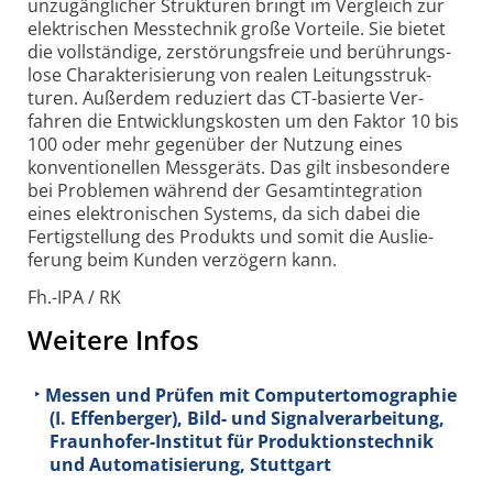
unzu­gäng­licher Struk­turen bringt im Ver­gleich zur
elek­trischen Mess­technik große Vor­teile. Sie bietet
die voll­stän­dige, zerstö­rungs­freie und berüh­rungs­
lose Charak­teri­sierung von realen Leitungs­struk­
turen. Außer­dem redu­ziert das CT-
basierte Ver­
fahren die Entwick­lungs­kosten um den Faktor 10 bis
100 oder mehr gegen­über der Nutzung eines
konven­tio­nellen Mess­geräts. Das gilt insbe­sondere
bei Problemen während der Gesamt­inte­gra­tion
eines elek­tro­nischen Systems, da sich dabei die
Fertig­stellung des Produkts und somit die Aus­lie­
ferung beim Kunden ver­zögern kann.
Fh.-IPA / RK
Weitere Infos
Messen und Prüfen mit Computertomographie
(I. Effenberger), Bild- und Signalverarbeitung,
Fraunhofer-Institut für Produktionstechnik
und Automatisierung, Stuttgart