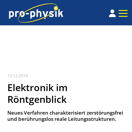
13.12.2016
Elektronik im
Röntgenblick
Neues Verfahren charakterisiert zerstörungs­frei
und berüh­rungs­los reale Leitungs­struk­turen.