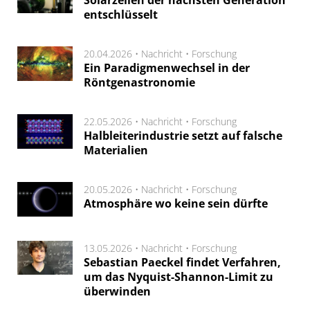
Solarzellen der nächsten Generation
entschlüsselt
20.04.2026 •
Nachricht
•
Forschung
Ein Paradigmenwechsel in der
Röntgenastronomie
22.05.2026 •
Nachricht
•
Forschung
Halbleiterindustrie setzt auf falsche
Materialien
20.05.2026 •
Nachricht
•
Forschung
Atmosphäre wo keine sein dürfte
13.05.2026 •
Nachricht
•
Forschung
Sebastian Paeckel findet Verfahren,
um das Nyquist-Shannon-Limit zu
überwinden