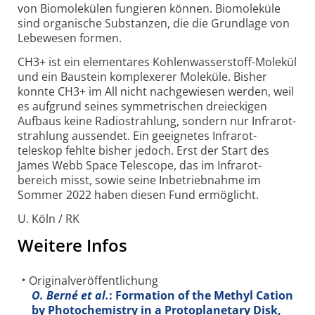
von Biomolekülen fungieren können. Biomoleküle
sind organische Substanzen, die die Grundlage von
Lebewesen formen.
CH3+ ist ein elementares Kohlen­wasser­stoff-Molekül
und ein Baustein komplexerer Moleküle. Bisher
konnte CH3+ im All nicht nach­ge­wiesen werden, weil
es aufgrund seines symmetrischen drei­eckigen
Aufbaus keine Radio­strahlung, sondern nur Infrarot­
strahlung aussendet. Ein geeignetes Infrarot­
teleskop fehlte bisher jedoch. Erst der Start des
James Webb Space Telescope, das im Infrarot­
bereich misst, sowie seine Inbetrieb­nahme im
Sommer 2022 haben diesen Fund ermöglicht.
U. Köln / RK
Weitere Infos
Originalveröffentlichung
O. Berné et al.
: Formation of the Methyl Cation
by Photochemistry in a Protoplanetary Disk,