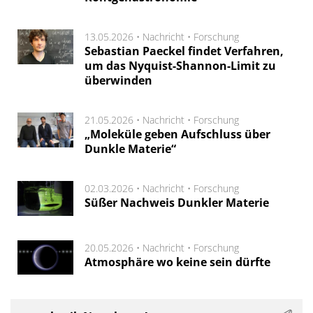
13.05.2026 •
Nachricht
•
Forschung
Sebastian Paeckel findet Verfahren,
um das Nyquist-Shannon-Limit zu
überwinden
21.05.2026 •
Nachricht
•
Forschung
„Moleküle geben Aufschluss über
Dunkle Materie“
02.03.2026 •
Nachricht
•
Forschung
Süßer Nachweis Dunkler Materie
20.05.2026 •
Nachricht
•
Forschung
Atmosphäre wo keine sein dürfte