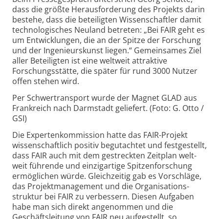
dass die größte Heraus­forderung des Projekts darin
bestehe, dass die beteiligten Wissen­schaftler damit
technologisches Neuland betreten: „Bei FAIR geht es
um Entwicklungen, die an der Spitze der Forschung
und der Ingenieurs­kunst liegen.“ Gemeinsames Ziel
aller Beteiligten ist eine weltweit attraktive
Forschungs­stätte, die später für rund 3000 Nutzer
offen stehen wird.
Per Schwertransport wurde der Magnet GLAD aus
Frankreich nach Darmstadt geliefert. (Foto: G. Otto /
GSI)
Die Experten­kommission hatte das FAIR-Projekt
wissen­schaftlich positiv begutachtet und festgestellt,
dass FAIR auch mit dem gestreckten Zeit­plan welt­
weit führende und einzigartige Spitzen­forschung
ermöglichen würde. Gleich­zeitig gab es Vorschläge,
das Projekt­management und die Organisations­
struktur bei FAIR zu verbessern. Diesen Aufgaben
habe man sich direkt angenommen und die
Geschäfts­leitung von FAIR neu aufgestellt, so