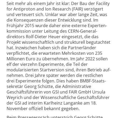
Seit mehr als einem Jahr ist klar: Der Bau der Facility
for Antiproton and Ion Research (FAIR) verzögert
und verteuert sich. Unklar war aber lange Zeit, was
die Konsequenzen dieser Entwicklung sind. Im
Frühjahr 2015 wurde daher eine externe Experten­
kommission unter Leitung des CERN-General­
direktors Rolf-Dieter Heuer eingesetzt, die das
Projekt wissenschaftlich und strukturell begutachtet
hat. Inzwischen haben sich die Partner­länder
verpflichtet, die erwarteten Mehr­kosten von 235
Millionen Euro zu übernehmen. Im Jahr 2022 sollen
elf der vier­zehn Experi­mente, die Teil der
modularisierten Startversion sind, ihren Betrieb auf­
nehmen. Drei Jahre später werden die restlichen
drei Experimente folgen. Dies haben BMBF-Staats­
sekretär Georg Schütte, die Administrative
Geschäfts­führerin von GSI und FAIR GmbH Ursula
Weyrich und der Wissenschaftliche Geschäfts­führer
der GSI ad interim Karlheinz Langanke am 18.
November offiziell bekannt gegeben.
Beim Pressegespräch unterstrich Georg Schütte,