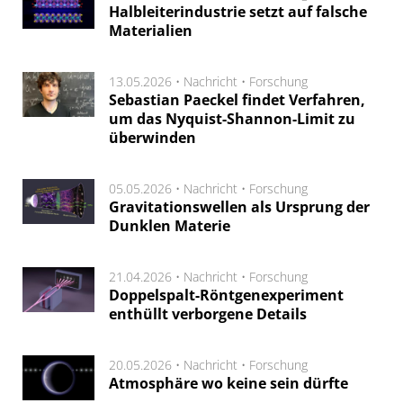
Halbleiterindustrie setzt auf falsche
Materialien
13.05.2026 •
Nachricht
•
Forschung
Sebastian Paeckel findet Verfahren,
um das Nyquist-Shannon-Limit zu
überwinden
05.05.2026 •
Nachricht
•
Forschung
Gravitationswellen als Ursprung der
Dunklen Materie
21.04.2026 •
Nachricht
•
Forschung
Doppelspalt-Röntgenexperiment
enthüllt verborgene Details
20.05.2026 •
Nachricht
•
Forschung
Atmosphäre wo keine sein dürfte