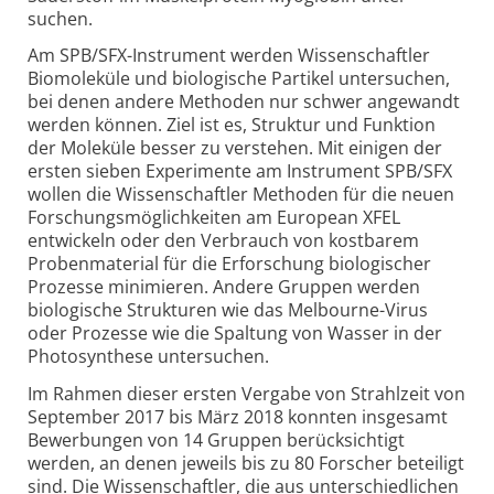
suchen.
Am SPB/SFX-Instrument werden Wissen­schaftler
Biomo­leküle und bio­logische Partikel untersuchen,
bei denen andere Methoden nur schwer angewandt
werden können. Ziel ist es, Struktur und Funktion
der Moleküle besser zu verstehen. Mit einigen der
ersten sieben Experi­mente am Instrument SPB/SFX
wollen die Wissen­schaftler Methoden für die neuen
Forschungs­möglich­keiten am European XFEL
entwickeln oder den Verbrauch von kost­barem
Proben­material für die Erforschung bio­logischer
Prozesse minimieren. Andere Gruppen werden
biolo­gische Strukturen wie das Mel­bourne-Virus
oder Prozesse wie die Spaltung von Wasser in der
Photo­synthese unter­suchen.
Im Rahmen dieser ersten Vergabe von Strahlzeit von
September 2017 bis März 2018 konnten insgesamt
Bewer­bungen von 14 Gruppen berück­sichtigt
werden, an denen jeweils bis zu 80 Forscher beteiligt
sind. Die Wissen­schaftler, die aus unter­schiedlichen