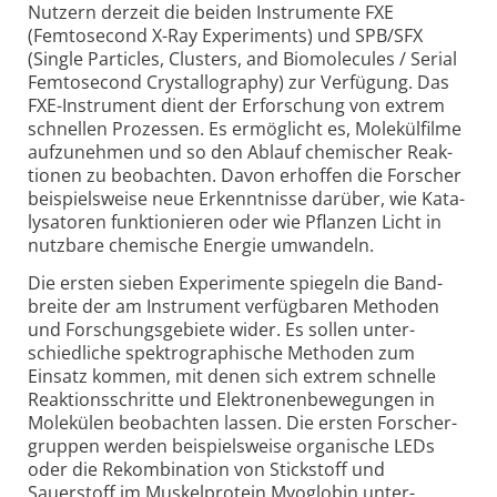
Nutzern derzeit die beiden Instru­mente FXE
(Femtosecond X-Ray Experiments) und SPB/SFX
(Single Particles, Clusters, and Biomolecules / Serial
Femto­second Crystallo­graphy) zur Verfügung. Das
FXE-Instrument dient der Erforschung von extrem
schnellen Prozessen. Es ermöglicht es, Molekül­filme
aufzu­nehmen und so den Ablauf chemischer Reak­
tionen zu beobachten. Davon erhoffen die Forscher
beispiels­weise neue Erkennt­nisse darüber, wie Kata­
lysatoren funk­tionieren oder wie Pflanzen Licht in
nutzbare chemische Energie umwandeln.
Die ersten sieben Experi­mente spiegeln die Band­
breite der am Instrument verfüg­baren Methoden
und Forschungs­gebiete wider. Es sollen unter­
schiedliche spektro­graphische Methoden zum
Einsatz kommen, mit denen sich extrem schnelle
Reaktions­schritte und Elektronen­bewegungen in
Molekülen beobachten lassen. Die ersten Forscher­
gruppen werden beispiels­weise orga­nische LEDs
oder die Rekom­bination von Stickstoff und
Sauerstoff im Muskel­protein Myoglobin unter­