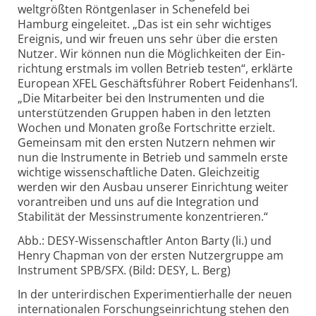
weltgrößten Röntgen­laser in Schene­feld bei
Hamburg einge­leitet. „Das ist ein sehr wichtiges
Ereignis, und wir freuen uns sehr über die ersten
Nutzer. Wir können nun die Möglich­keiten der Ein­
richtung erstmals im vollen Betrieb testen“, erklärte
European XFEL Geschäfts­führer Robert Feidenhans’l.
„Die Mitar­beiter bei den Instru­menten und die
unter­stützenden Gruppen haben in den letzten
Wochen und Monaten große Fort­schritte erzielt.
Gemeinsam mit den ersten Nutzern nehmen wir
nun die Instrumente in Betrieb und sammeln erste
wichtige wissen­schaftliche Daten. Gleich­zeitig
werden wir den Ausbau unserer Einrichtung weiter
voran­treiben und uns auf die Inte­gration und
Stabilität der Mess­instrumente konzen­trieren.“
Abb.: DESY-Wissenschaftler Anton Barty (li.) und
Henry Chapman von der ersten Nutzergruppe am
Instrument SPB/SFX. (Bild: DESY, L. Berg)
In der unter­irdischen Expe­rimentier­halle der neuen
inter­nationalen Forschungs­einrichtung stehen den