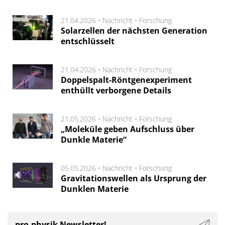
21.04.2026 •
Nachricht
•
Forschung
Solarzellen der nächsten Generation
entschlüsselt
21.04.2026 •
Nachricht
•
Forschung
Doppelspalt-Röntgenexperiment
enthüllt verborgene Details
21.05.2026 •
Nachricht
•
Forschung
„Moleküle geben Aufschluss über
Dunkle Materie“
05.05.2026 •
Nachricht
•
Forschung
Gravitationswellen als Ursprung der
Dunklen Materie
pro-physik Newsletter!