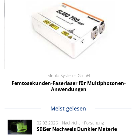
Menlo Systems GmbH
Femtosekunden-Faserlaser für Multiphotonen-
Anwendungen
Meist gelesen
02.03.2026 •
Nachricht
•
Forschung
Süßer Nachweis Dunkler Materie