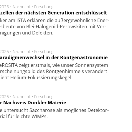
.2026 •
Nachricht
•
Forschung
rzellen der nächsten Generation entschlüsselt
ker am ISTA er­klä­ren die außer­ge­wöhn­li­che Ener­
us­beu­te von Blei-Halo­ge­nid-Perows­ki­ten mit Ver­
­ni­gung­en und De­fek­ten.
.2026 •
Nachricht
•
Forschung
Paradigmenwechsel in der Röntgenastronomie
ROSITA zeigt erst­mals, wie unser Son­nen­sys­tem
r­schei­nungs­bild des Rönt­gen­him­mels ver­än­dert
ieht Helium-Fokus­sie­rungs­ke­gel.
.2026 •
Nachricht
•
Forschung
r Nachweis Dunkler Materie
e unter­sucht Saccha­ro­se als mög­li­ches De­tek­tor­
­rial für leich­te WIMPs.