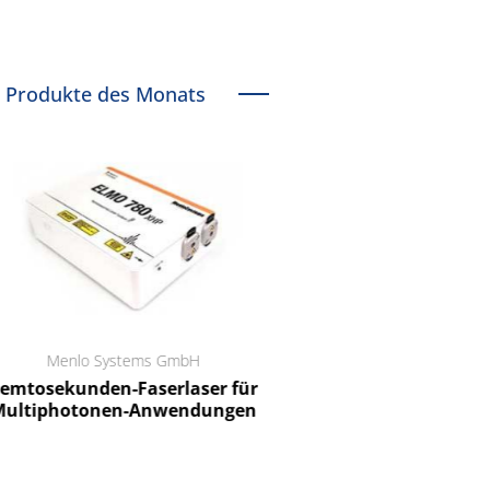
Produkte des Monats
Menlo Systems GmbH
RCT Reichelt Chemietechnik
tosekunden-Faserlaser für
Ein Unternehmen für I
ltiphotonen-Anwendungen