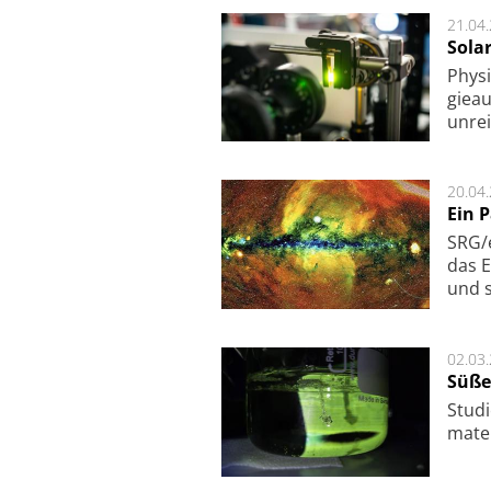
21.04
Sola
Physi
gie­a
unrei
20.04
Ein 
SRG/e
das E
und s
02.03
Süße
Studi
ma­te