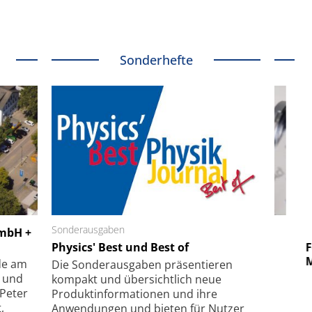
Sonderhefte
 GmbH
Sonderausgaben
SmarAct GmbH
GmbH +
uper-
Physics' Best und Best of
Elektronenmikroskopie auf
Fem
hanismus
kleinstem Raum
Mu
de am
Die Sonder­ausgaben präsentieren
- und
kompakt und übersichtlich neue
 Peter
Produkt­informationen und ihre
,
Anwendungen und bieten für Nutzer