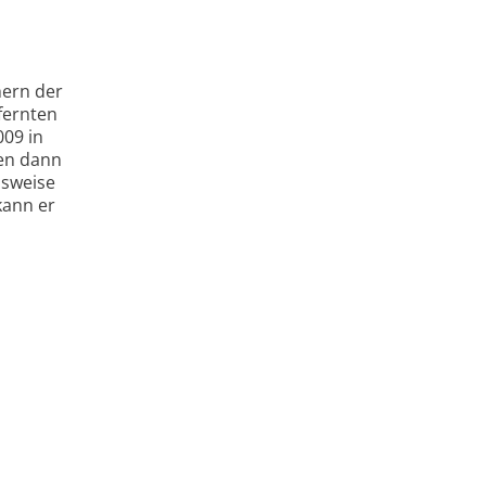
hern der
fernten
009 in
nen dann
hsweise
kann er