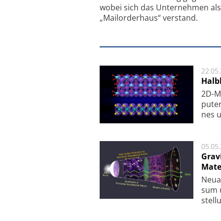
wobei sich das Unternehmen als
„Mailorderhaus“ verstand.
22.05
Halbl
2D-Ma
pu­te
nes u
05.05
Grav
Mate
Neu­a
sum u
stel­