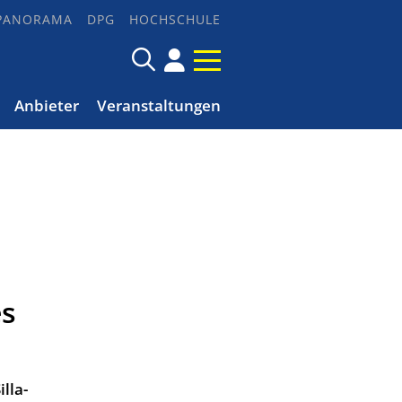
PANORAMA
DPG
HOCHSCHULE
Anbieter
Veranstaltungen
es
lla-