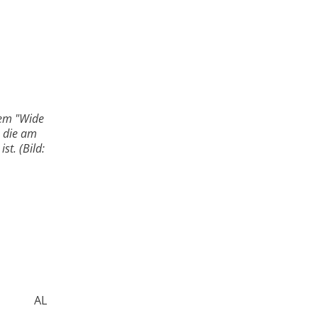
dem "Wide
 die am
st. (Bild:
AL