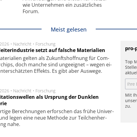
wie Unternehmen ein zusätzliches
Forum.
Meist gelesen
.2026 •
Nachricht
•
Forschung
pro-
eiterindustrie setzt auf falsche Materialien
te­ri­a­li­en gel­ten als Zu­kunfts­hoff­nung für Com­
Top M
r­chips, doch man­che sind un­ge­eig­net – we­gen ei­
Stell
n­ter­schätz­ten Ef­fekts. Es gibt aber Aus­we­ge.
aktue
.2026 •
Nachricht
•
Forschung
Mit I
itationswellen als Ursprung der Dunklen
unse
rie
zu.
rtige Be­rech­nung­en er­for­schen das frü­he Uni­ver­
nd legen eine neue Me­tho­de zur Teil­chen­her­
lung nahe.