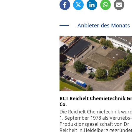
Anbieter des Monats
Schäfter + Kirchhoff
RCT Reichelt Chemietechnik 
Co.
Faserkoppler mit S
Feinfokussierungsmec
Die Reichelt Chemietechnik wur
1. September 1978 als Vertriebs
Produktionsgesellschaft von Dr.
Reichelt in Heidelberg gegründet