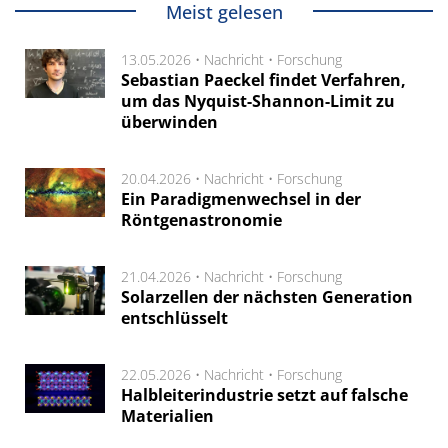
Meist gelesen
13.05.2026 •
Nachricht
•
Forschung
Sebastian Paeckel findet Verfahren,
um das Nyquist-Shannon-Limit zu
überwinden
20.04.2026 •
Nachricht
•
Forschung
Ein Paradigmenwechsel in der
Röntgenastronomie
21.04.2026 •
Nachricht
•
Forschung
Solarzellen der nächsten Generation
entschlüsselt
22.05.2026 •
Nachricht
•
Forschung
Halbleiterindustrie setzt auf falsche
Materialien