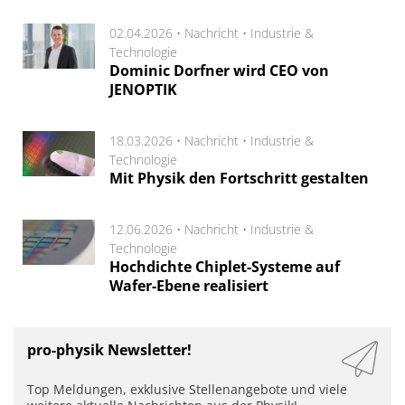
02.04.2026 •
Nachricht
•
Industrie &
Technologie
Dominic Dorfner wird CEO von
JENOPTIK
18.03.2026 •
Nachricht
•
Industrie &
Technologie
Mit Physik den Fortschritt gestalten
12.06.2026 •
Nachricht
•
Industrie &
Technologie
Hochdichte Chiplet-Systeme auf
Wafer-Ebene realisiert
pro-physik Newsletter!
Top Meldungen, exklusive Stellenangebote und viele