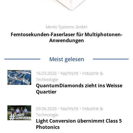
Menlo Systems GmbH
Femtosekunden-Faserlaser für Multiphotonen-
Anwendungen
Meist gelesen
16.03.2026 •
Nachricht
•
Industrie &
Technologie
QuantumDiamonds zieht ins Weisse
Quartier
09.06.2026 •
Nachricht
•
Industrie &
Technologie
Light Conversion übernimmt Class 5
Photonics