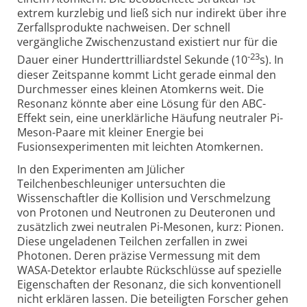
extrem kurzlebig und ließ sich nur indirekt über ihre
Zerfallsprodukte nachweisen. Der schnell
vergängliche Zwischenzustand existiert nur für die
-23
Dauer einer Hunderttrilliardstel Sekunde (10
s). In
dieser Zeitspanne kommt Licht gerade einmal den
Durchmesser eines kleinen Atomkerns weit. Die
Resonanz könnte aber eine Lösung für den ABC-
Effekt sein, eine unerklärliche Häufung neutraler Pi-
Meson-Paare mit kleiner Energie bei
Fusionsexperimenten mit leichten Atomkernen.
In den Experimenten am Jülicher
Teilchenbeschleuniger untersuchten die
Wissenschaftler die Kollision und Verschmelzung
von Protonen und Neutronen zu Deuteronen und
zusätzlich zwei neutralen Pi-Mesonen, kurz: Pionen.
Diese ungeladenen Teilchen zerfallen in zwei
Photonen. Deren präzise Vermessung mit dem
WASA-Detektor erlaubte Rückschlüsse auf spezielle
Eigenschaften der Resonanz, die sich konventionell
nicht erklären lassen. Die beteiligten Forscher gehen