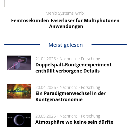
Menlo Systems GmbH
Femtosekunden-Faserlaser für Multiphotonen-
Anwendungen
Meist gelesen
21.04.2026 •
Nachricht
•
Forschung
Doppelspalt-Röntgenexperiment
enthüllt verborgene Details
20.04.2026 •
Nachricht
•
Forschung
Ein Paradigmenwechsel in der
Röntgenastronomie
20.05.2026 •
Nachricht
•
Forschung
Atmosphäre wo keine sein dürfte