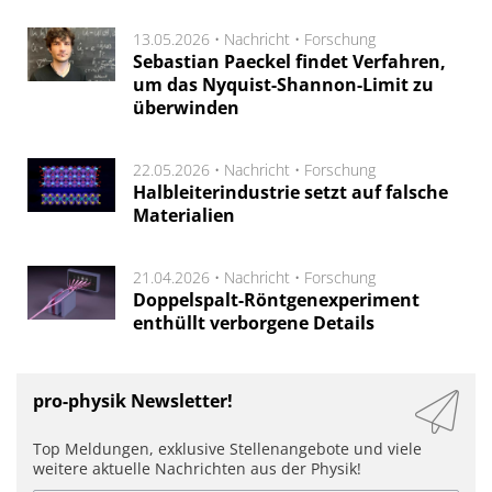
13.05.2026 •
Nachricht
•
Forschung
Sebastian Paeckel findet Verfahren,
um das Nyquist-Shannon-Limit zu
überwinden
22.05.2026 •
Nachricht
•
Forschung
Halbleiterindustrie setzt auf falsche
Materialien
21.04.2026 •
Nachricht
•
Forschung
Doppelspalt-Röntgenexperiment
enthüllt verborgene Details
pro-physik Newsletter!
Top Meldungen, exklusive Stellenangebote und viele
weitere aktuelle Nachrichten aus der Physik!