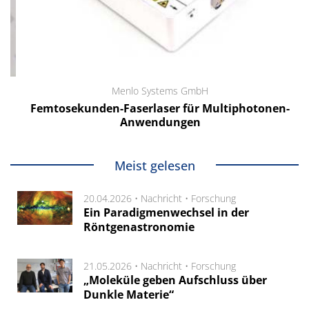
Menlo Systems GmbH
Femtosekunden-Faserlaser für Multiphotonen-
Anwendungen
Meist gelesen
20.04.2026 •
Nachricht
•
Forschung
Ein Paradigmenwechsel in der
Röntgenastronomie
21.05.2026 •
Nachricht
•
Forschung
„Moleküle geben Aufschluss über
Dunkle Materie“