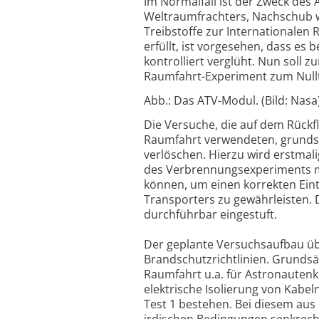
Im Normalfall ist der Zweck des
Weltraumfrachters, Nachschub wi
Treibstoffe zur Internationalen
erfüllt, ist vorgesehen, dass es
kontrolliert verglüht. Nun soll 
Raumfahrt-Experiment zum Nullt
Abb.: Das ATV-Modul. (Bild: Nasa
Die Versuche, die auf dem Rückf
Raumfahrt verwendeten, grundsät
verlöschen. Hierzu wird erstmal
des Verbrennungsexperiments m
können, um einen korrekten Eint
Transporters zu gewährleisten. 
durchführbar eingestuft.
Der geplante Versuchsaufbau üb
Brandschutzrichtlinien. Grundsä
Raumfahrt u.a. für Astronauten
elektrische Isolierung von Kabel
Test 1 bestehen. Bei diesem aus 
irdischen Bedingungen senkrech