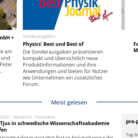
 GmbH
Sonderausgaben
SmarAct GmbH
GmbH +
uper-
Physics' Best und Best of
Elektronenmikroskopie auf
Fem
hanismus
kleinstem Raum
Mu
de am
Die Sonder­ausgaben präsentieren
- und
kompakt und übersichtlich neue
 Peter
Produkt­informationen und ihre
,
Anwendungen und bieten für Nutzer
wie Unternehmen ein zusätzliches
Forum.
Meist gelesen
.2026 •
Nachricht
•
Panorama
pro-
a Tjus in schwedische Wissenschaftsakademie
fen
Top M
tro­physi­kerin ge­stal­tet fort­an bei­spiels­wei­se die