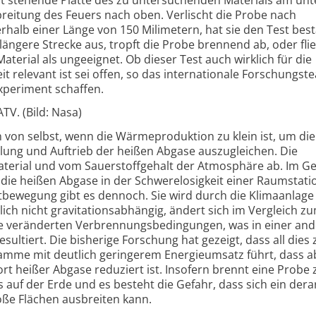
eitung des Feuers nach oben. Verlischt die Probe nach
rhalb einer Länge von 150 Milimetern, hat sie den Test bes
 längere Strecke aus, tropft die Probe brennend ab, oder fli
aterial als ungeeignet. Ob dieser Test auch wirklich für die
 relevant ist sei offen, so das internationale Forschungst
xperiment schaffen.
TV. (Bild: Nasa)
n von selbst, wenn die Wärmeproduktion zu klein ist, um die
lung und Auftrieb der heißen Abgase auszugleichen. Die
erial und vom Sauerstoffgehalt der Atmosphäre ab. Im G
ie heißen Abgase in der Schwerelosigkeit einer Raumstati
ftbewegung gibt es dennoch. Sie wird durch die Klimaanlage
lich nicht gravitationsabhängig, ändert sich im Vergleich z
e veränderten Verbrennungsbedingungen, was in einer an
ltiert. Die bisherige Forschung hat gezeigt, dass all dies 
amme mit deutlich geringerem Energieumsatz führt, dass a
rt heißer Abgase reduziert ist. Insofern brennt eine Probe
s auf der Erde und es besteht die Gefahr, dass sich ein dera
ße Flächen ausbreiten kann.