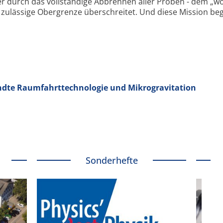
r durch das vollständige Abbrennen aller Proben - dem „wo
e zulässige Obergrenze überschreitet. Und diese Mission be
dte Raumfahrttechnologie und Mikrogravitation
Sonderhefte