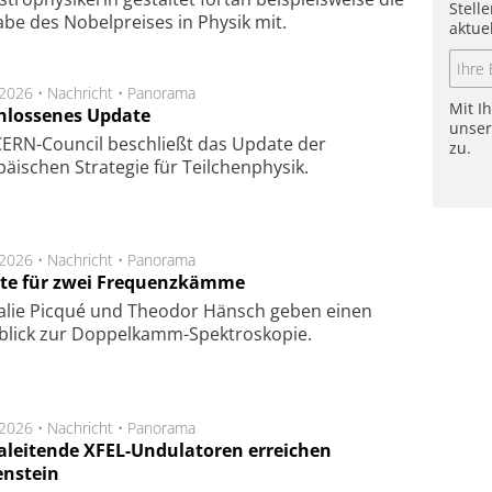
Stell
a­be des Nobel­prei­ses in Phy­sik mit.
aktue
.2026 •
Nachricht
•
Panorama
Mit I
hlossenes Update
unse
CERN-Council beschließt das Update der
zu.
äischen Strategie für Teilchenphysik.
.2026 •
Nachricht
•
Panorama
te für zwei Frequenzkämme
alie Picqué und Theodor Hänsch geben einen
blick zur Doppelkamm-Spektroskopie.
.2026 •
Nachricht
•
Panorama
aleitende XFEL-Undulatoren erreichen
enstein