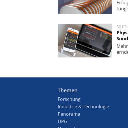
Er­fol
tungs­
30.03
Phys
Sond
Mehr­
ern­de
Themen
Forschung
Industrie & Technologie
Panorama
DPG