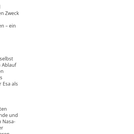
d
en Zweck
en – ein
selbst
 Ablauf
en
es
 Esa als
ten
ände und
n Nasa-
er
eren