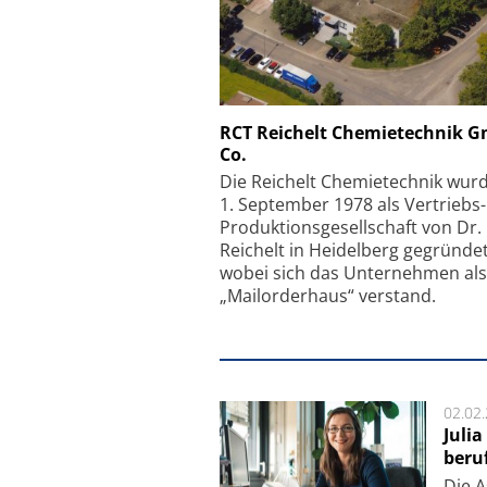
Schäfter + Kirchhoff
RCT Reichelt Chemietechnik 
Co.
Faserkoppler mit S
Feinfokussierungsmec
Die Reichelt Chemietechnik wur
1. September 1978 als Vertriebs
Produktionsgesellschaft von Dr.
Reichelt in Heidelberg gegründet
wobei sich das Unternehmen als
„Mailorderhaus“ verstand.
02.02
Juli
beru
Die As