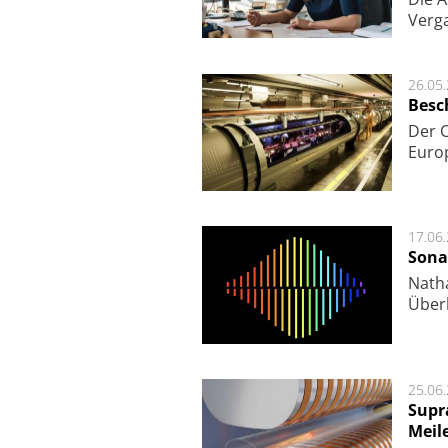
Ver­g
26.05
Besc
Der 
Europ
17.06
Sona
Nath
Über
25.06
Supr
Meil