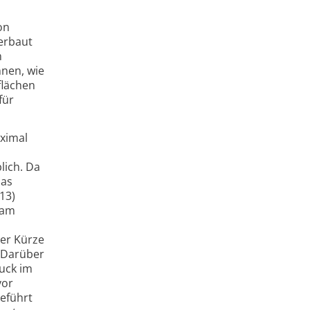
on
verbaut
m
nen, wie
flächen
für
aximal
lich. Da
das
13)
eam
der Kürze
. Darüber
ruck im
vor
eführt