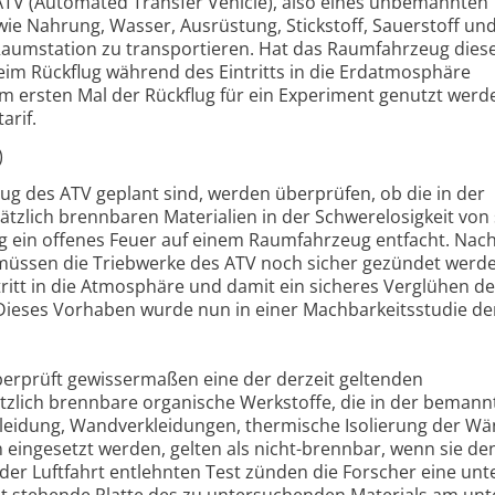
 ATV (Automated Transfer Vehicle), also eines unbemannten
e Nahrung, Wasser, Ausrüstung, Stickstoff, Sauerstoff un
 Raumstation zu transportieren. Hat das Raumfahrzeug dies
 beim Rückflug während des Eintritts in die Erdatmosphäre
zum ersten Mal der Rückflug für ein Experiment genutzt werd
arif.
)
lug des ATV geplant sind, werden überprüfen, ob die in der
zlich brennbaren Materialien in der Schwerelosigkeit von 
ig ein offenes Feuer auf einem Raumfahrzeug entfacht. Nach
üssen die Triebwerke des ATV noch sicher gezündet werd
ritt in die Atmosphäre und damit ein sicheres Verglühen d
Dieses Vorhaben wurde nun in einer Machbarkeitsstudie der
erprüft gewissermaßen eine der derzeit geltenden
tzlich brennbare organische Werkstoffe, die in der bemann
kleidung, Wandverkleidungen, thermische Isolierung der W
n eingesetzt werden, gelten als nicht-brennbar, wenn sie de
der Luftfahrt entlehnten Test zünden die Forscher eine unt
t stehende Platte des zu untersuchenden Materials am unt