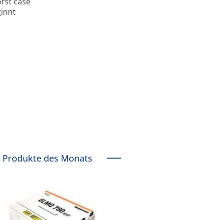
rst case
ginnt
Produkte des Monats