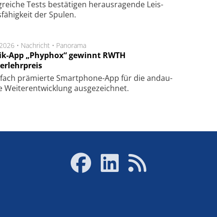
g­rei­che Tests be­stä­ti­gen he­raus­ra­gen­de Leis­
fä­hig­keit der Spu­len.
.2026 •
Nachricht
•
Panorama
ik-App „Phyphox“ gewinnt RWTH
erlehrpreis
fach prä­mier­te Smart­phone-App für die an­dau­
 Wei­ter­ent­wick­lung aus­ge­zeich­net.