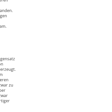
tanden.
egen
eam.
egensatz
on
 erzeugt.
um
deren
zwar zu
ber
 zwar
rtiger