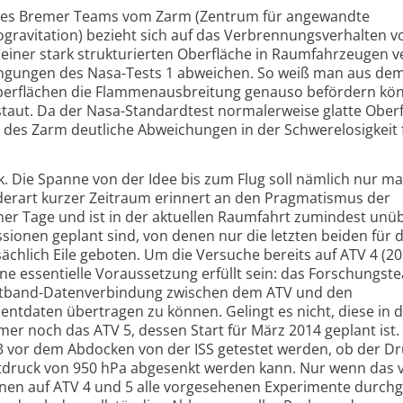
eines Bremer Teams vom Zarm (Zentrum für angewandte
gravitation) bezieht sich auf das Verbrennungsverhalten v
it einer stark strukturierten Oberfläche in Raumfahrzeugen 
ngungen des Nasa-Tests 1 abweichen. So weiß man aus de
berflächen die Flammenausbreitung genauso befördern kön
 staut. Da der Nasa-Standardtest normalerweise glatte Ober
r des Zarm deutliche Abweichungen in der Schwerelosigkeit 
k. Die Spanne von der Idee bis zum Flug soll nämlich nur m
 derart kurzer Zeitraum erinnert an den Pragmatismus der
r Tage und ist in der aktuellen Raumfahrt zumindest unüb
sionen geplant sind, von denen nur die letzten beiden für 
sächlich Eile geboten. Um die Versuche bereits auf ATV 4 (20
e essentielle Voraussetzung erfüllt sein: das Forschungst
eitband-Datenverbindung zwischen dem ATV und den
ntdaten übertragen zu können. Gelingt es nicht, diese in 
immer noch das ATV 5, dessen Start für März 2014 geplant ist
 3 vor dem Abdocken von der ISS getestet werden, ob der D
tdruck von 950 hPa abgesenkt werden kann. Nur wenn das 
nnen auf ATV 4 und 5 alle vorgesehenen Experimente durchg