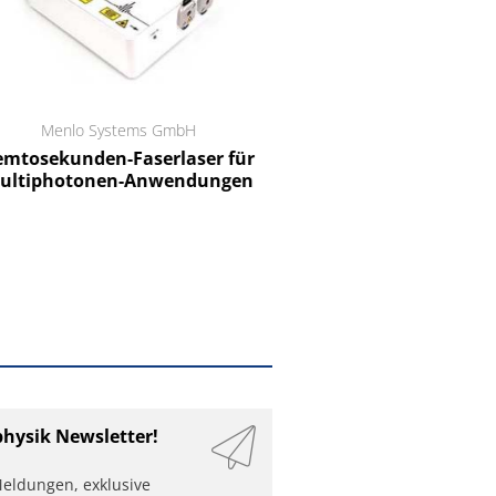
Menlo Systems GmbH
RCT Reichelt Chemietechnik
tosekunden-Faserlaser für
Ein Unternehmen für I
ltiphotonen-Anwendungen
physik Newsletter!
eldungen, exklusive