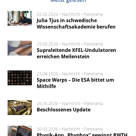
02.02.2026 •
Nachricht
•
Panorama
Julia Tjus in schwedische
Wissenschaftsakademie berufen
25.06.2026 •
Nachricht
•
Panorama
Supraleitende XFEL-Undulatoren
erreichen Meilenstein
23.04.2026 •
Nachricht
•
Panorama
Space Warps – Die ESA bittet um
Mithilfe
26.05.2026 •
Nachricht
•
Panorama
Beschlossenes Update
30.03.2026 •
Nachricht
•
Panorama
Physik-App „Phyphox“ gewinnt RWTH