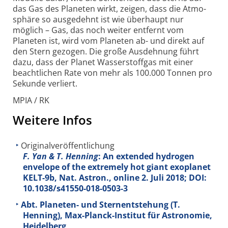
das Gas des Planeten wirkt, zeigen, dass die Atmo­
sphäre so aus­ge­dehnt ist wie über­haupt nur
möglich – Gas, das noch weiter ent­fernt vom
Planeten ist, wird vom Planeten ab- und direkt auf
den Stern gezogen. Die große Aus­deh­nung führt
dazu, dass der Planet Wasser­stoff­gas mit einer
beacht­lichen Rate von mehr als 100.000 Tonnen pro
Sekunde ver­liert.
MPIA / RK
Weitere Infos
Originalveröffentlichung
F. Yan & T. Henning
: An extended hydrogen
envelope of the extremely hot giant exoplanet
KELT-9b, Nat. Astron., online 2. Juli 2018; DOI:
10.1038/s41550-018-0503-3
Abt. Planeten- und Sternentstehung (T.
Henning), Max-Planck-Institut für Astronomie,
Heidelberg