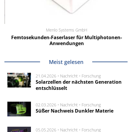
Menlo Systems GmbH
Femtosekunden-Faserlaser für Multiphotonen-
Anwendungen
Meist gelesen
21.04.2026 •
Nachricht
•
Forschung
Solarzellen der nächsten Generation
entschlüsselt
02.03.2026 •
Nachricht
•
Forschung
Süßer Nachweis Dunkler Materie
05.05.2026 •
Nachricht
•
Forschung