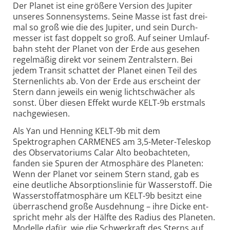
Der Planet ist eine größere Version des Jupiter
unseres Sonnen­systems. Seine Masse ist fast drei­
mal so groß wie die des Jupiter, und sein Durch­
messer ist fast doppelt so groß. Auf seiner Umlauf­
bahn steht der Planet von der Erde aus gesehen
regel­mäßig direkt vor seinem Zentral­stern. Bei
jedem Transit schattet der Planet einen Teil des
Sternen­lichts ab. Von der Erde aus erscheint der
Stern dann jeweils ein wenig licht­schwächer als
sonst. Über diesen Effekt wurde KELT-9b erst­mals
nach­ge­wiesen.
Als Yan und Henning KELT-9b mit dem
Spektrographen CARMENES am 3,5-Meter-
Teleskop
des Obser­vato­riums Calar Alto beob­ach­teten,
fanden sie Spuren der Atmo­sphäre des Planeten:
Wenn der Planet vor seinem Stern stand, gab es
eine deut­liche Absorp­tions­linie für Wasser­stoff. Die
Wasser­stoff­atmo­sphäre um KELT-9b besitzt eine
über­raschend große Aus­deh­nung – ihre Dicke ent­
spricht mehr als der Hälfte des Radius des Planeten.
Modelle dafür, wie die Schwer­kraft des Sterns auf