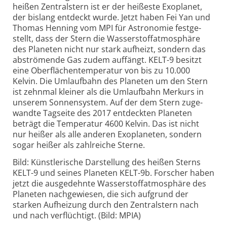
heißen Zentral­stern ist er der heißeste Exoplanet,
der bis­lang ent­deckt wurde. Jetzt haben Fei Yan und
Thomas Henning vom MPI für Astro­nomie fest­ge­
stellt, dass der Stern die Wasser­stoff­atmo­sphäre
des Planeten nicht nur stark auf­heizt, sondern das
ab­strö­mende Gas zudem auf­fängt. KELT-9 besitzt
eine Ober­flächen­tempe­ratur von bis zu 10.000
Kelvin. Die Umlauf­bahn des Planeten um den Stern
ist zehn­mal kleiner als die Umlauf­bahn Merkurs in
unserem Sonnen­system. Auf der dem Stern zuge­
wandte Tag­seite des 2017 ent­deckten Planeten
beträgt die Tempe­ratur 4600 Kelvin. Das ist nicht
nur heißer als alle anderen Exo­planeten, sondern
sogar heißer als zahl­reiche Sterne.
Bild: Künstlerische Darstellung des heißen Sterns
KELT-9 und seines Planeten KELT-9b. Forscher haben
jetzt die aus­ge­dehnte Wasser­stoff­atmo­sphäre des
Planeten nach­ge­wiesen, die sich auf­grund der
starken Auf­hei­zung durch den Zentral­stern nach
und nach ver­flüch­tigt. (Bild: MPIA)