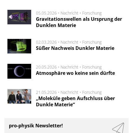
05.05.2026 •
Nachricht
•
Forschung
Gravitationswellen als Ursprung der
Dunklen Materie
02.03.2026 •
Nachricht
•
Forschung
Süßer Nachweis Dunkler Materie
20.05.2026 •
Nachricht
•
Forschung
Atmosphäre wo keine sein dürfte
21.05.2026 •
Nachricht
•
Forschung
„Moleküle geben Aufschluss über
Dunkle Materie“
pro-physik Newsletter!