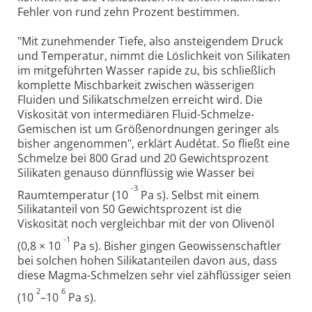
Fehler von rund zehn Prozent bestimmen.
"Mit zunehmender Tiefe, also ansteigendem Druck
und Temperatur, nimmt die Löslichkeit von Silikaten
im mitgeführten Wasser rapide zu, bis schließlich
komplette Mischbarkeit zwischen wässerigen
Fluiden und Silikatschmelzen erreicht wird. Die
Viskosität von intermediären Fluid-Schmelze-
Gemischen ist um Größenordnungen geringer als
bisher angenommen", erklärt Audétat. So fließt eine
Schmelze bei 800 Grad und 20 Gewichtsprozent
Silikaten genauso dünnflüssig wie Wasser bei
-3
Raumtemperatur (10
Pa s). Selbst mit einem
Silikatanteil von 50 Gewichtsprozent ist die
Viskosität noch vergleichbar mit der von Olivenöl
-1
(0,8 × 10
Pa s). Bisher gingen Geowissenschaftler
bei solchen hohen Silikatanteilen davon aus, dass
diese Magma-Schmelzen sehr viel zähflüssiger seien
2
6
(10
–10
Pa s).