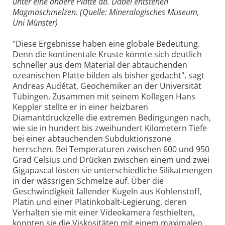
unter eine andere Platte ab. Dabei entstehen
Magmaschmelzen. (Quelle: Mineralogisches Museum,
Uni Münster)
"Diese Ergebnisse haben eine globale Bedeutung.
Denn die kontinentale Kruste könnte sich deutlich
schneller aus dem Material der abtauchenden
ozeanischen Platte bilden als bisher gedacht", sagt
Andreas Audétat, Geochemiker an der Universität
Tübingen. Zusammen mit seinem Kollegen Hans
Keppler stellte er in einer heizbaren
Diamantdruckzelle die extremen Bedingungen nach,
wie sie in hundert bis zweihundert Kilometern Tiefe
bei einer abtauchenden Subduktionszone
herrschen. Bei Temperaturen zwischen 600 und 950
Grad Celsius und Drücken zwischen einem und zwei
Gigapascal lösten sie unterschiedliche Silikatmengen
in der wässrigen Schmelze auf. Über die
Geschwindigkeit fallender Kugeln aus Kohlenstoff,
Platin und einer Platinkobalt-Legierung, deren
Verhalten sie mit einer Videokamera festhielten,
konnten sie die Viskositäten mit einem maximalen