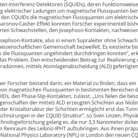
en-Interferenz-Detektoren (SQUIDs), deren Funktions­weise
 elektrischer Ladungen um magnetische Fluss­quanten ber
 den CQUIDs die magnetischen Fluss­quanten um elektrisch
haronov-Casher-Effekt konnten Forscher experimentell bishe
ierten Schwach­stellen, den Josephson-Kontakten, nachweisen
phson-Kontakte, also in einem Supra­leiter ohne Schwach­s
ssenschaftlichen Gemein­schaft bezweifelt. Es existierte bis
s die Fluss­quanten ungehindert durch­dringen konnten“, erk
T das Problem. Den entscheidenden Beitrag zur Realisierung 
tra­dünnen, mittels Atom­lagen­abscheidung (ALD) gefertigte
aer Forscher bestand darin, ein Material zu finden, dass ein
on magnetischen Fluss­quanten in bestimmten Bereichen 
IDs, den Phase-Slip-Kontakten, zulässt. „Uns fielen die be
igenschaften der mittels ALD erzeugten Schichten aus Niob­n
 der Kristall­struktur der Schichten ermöglicht erst das Tunn
nschnürungen in der CQUID-Struktur“, so Sven Linzen, Physi
echnologie­forschung gelang es, die nur 3,3 Nanometer dick
im Rein­raum des Leibniz-IPHT aufzubringen. Aus ihnen präp
 National Physics Laboratory (NPL) in London den neuen C