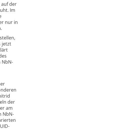
 auf der
uht. Im
e
r nur in
.
tellen,
 jetzt
lärt
des
n NbN-
der
sonderen
itrid
eln der
ker am
en NbN-
arierten
QUID-