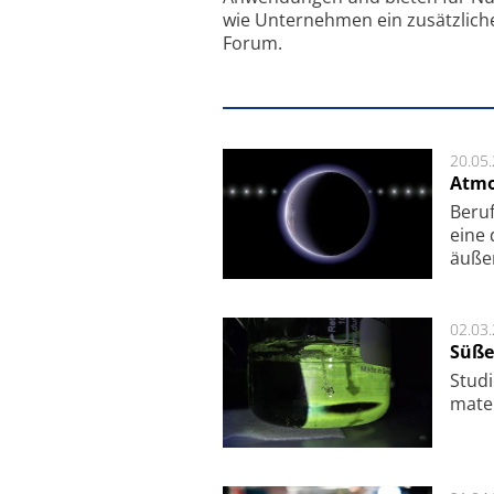
wie Unternehmen ein zusätzlich
Forum.
20.05
Atmo
Beruf
eine 
äu­ße
02.03
Süße
Studi
ma­te