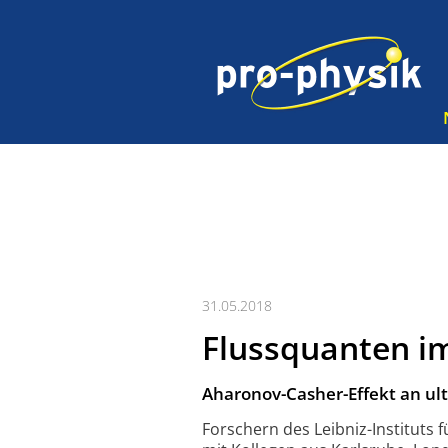
31.05.2018
Flussquanten i
Aharonov-Casher-Effekt an u
Forschern des Leibniz-Instituts 