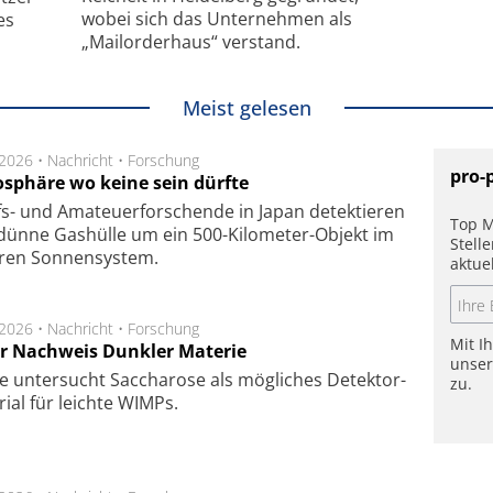
wobei sich das Unternehmen als
es
„Mailorderhaus“ verstand.
Meist gelesen
.2026 •
Nachricht
•
Forschung
pro-
sphäre wo keine sein dürfte
s- und Ama­teuer­for­schen­de in Japan de­tek­tie­ren
Top M
dün­ne Gas­hül­le um ein 500-Kilo­meter-Objekt im
Stell
­ren Son­nen­sys­tem.
aktue
.2026 •
Nachricht
•
Forschung
Mit I
r Nachweis Dunkler Materie
unse
e unter­sucht Saccha­ro­se als mög­li­ches De­tek­tor­
zu.
­rial für leich­te WIMPs.