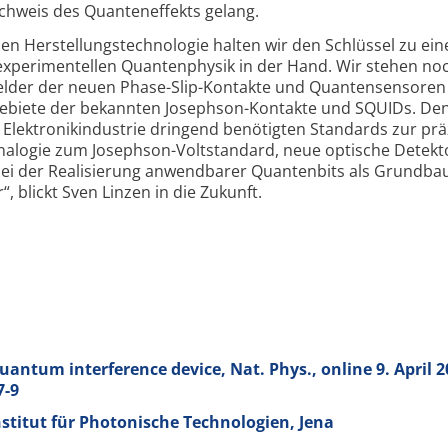
hweis des Quanten­effekts gelang.
n Herstellungs­technologie halten wir den Schlüssel zu ein
experimentellen Quanten­physik in der Hand. Wir stehen n
elder der neuen Phase-Slip-Kontakte und Quanten­sensoren
atz­gebiete der bekannten Josephson-Kontakte und SQUIDs. De
r Elektronik­industrie dringend benötigten Standards zur pr
Analogie zum Josephson-Volt­standard, neue optische Detekt
ei der Realisierung anwend­barer Quanten­bits als Grund­ba
, blickt Sven Linzen in die Zukunft.
antum interference device, Nat. Phys., online 9. April 2
7-9
stitut für Photonische Technologien, Jena