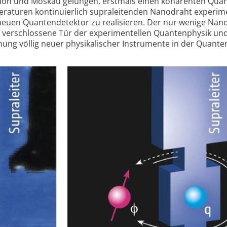
ndon und Moskau gelungen, erstmals einen kohärenten Qua
eraturen kontinuierlich supra­leitenden Nano­draht experim
euen Quanten­detektor zu realisieren. Der nur wenige Na
g verschlossene Tür der experimentellen Quanten­physik un
hung völlig neuer physikalischer Instrumente in der Quante