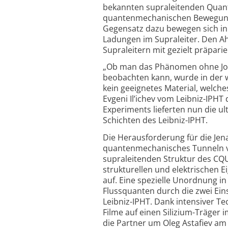
bekannten supra­leitenden Quant
quanten­mechanischen Bewegung
Gegensatz dazu bewegen sich in
Ladungen im Supra­leiter. Den A
Supra­leitern mit gezielt präpar
„Ob man das Phänomen ohne Jose
beobachten kann, wurde in der wi
kein geeignetes Material, welche
Evgeni Il’ichev vom Leibniz-IPH
Experiments lieferten nun die ul
Schichten des Leibniz-IPHT.
Die Heraus­forderung für die Jen
quanten­mechanisches Tunneln v
supra­leitenden Struktur des CQU
strukturellen und elektrischen E
auf. Eine spezielle Unordnung in
Fluss­quanten durch die zwei Ei
Leibniz-IPHT. Dank intensiver T
Filme auf einen Silizium-Träger 
die Partner um Oleg Astafiev am