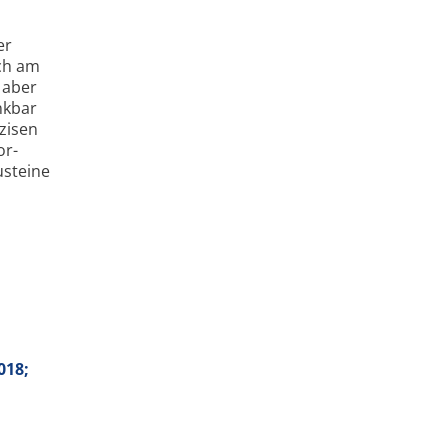
er
och am
 aber
nkbar
äzisen
or­
usteine
018;