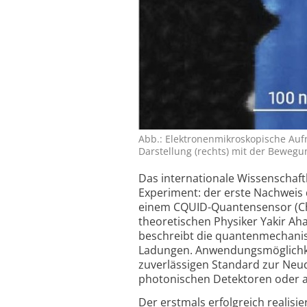
Abb.: Elektronenmikroskopische Au
Darstellung (rechts) mit der Bewegu
Das internationale Wissenschaf
Experiment: der erste Nachweis 
einem CQUID-Quanten­sensor (Cha
theoretischen Physiker Yakir Ah
beschreibt die quanten­mechani
Ladungen. Anwendungs­möglichke
zuverlässigen Standard zur Neu­
photonischen Detektoren oder a
Der erstmals erfolgreich realisi