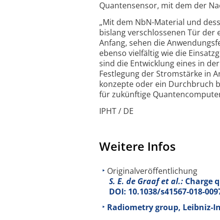
Quanten­sensor, mit dem der Nac
„Mit dem NbN-Material und desse
bislang verschlossenen Tür der 
Anfang, sehen die Anwendungs­f
ebenso viel­fältig wie die Eins
sind die Entwicklung eines in de
Fest­legung der Strom­stärke in 
konzepte oder ein Durch­bruch b
für zukünftige Quanten­computer“
IPHT / DE
Weitere Infos
Originalveröffentlichung
S. E. de Graaf et al.:
Charge qu
DOI: 10.1038/s41567-018-009
Radiometry group, Leibniz-In