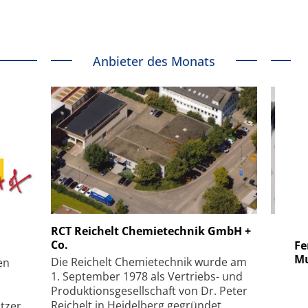
Anbieter des Monats
 GmbH
SmarAct GmbH
RCT Reichelt Chemietechnik GmbH +
Co.
uper-
Elektronenmikroskopie auf
Fem
hanismus
kleinstem Raum
Mu
Die Reichelt Chemietechnik wurde am
en
1. September 1978 als Vertriebs- und
Produktionsgesellschaft von Dr. Peter
Reichelt in Heidelberg gegründet,
tzer