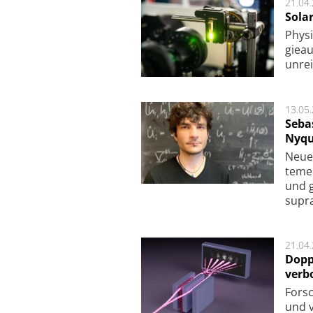
21.04
Sola
Physi
gie­a
unrei
13.05
Seba
Nyqu
Neue 
te­me
und g
supra­
21.04
Dopp
verb
For­sc
und v