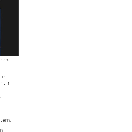
ische
hes
ht in
,
tern.
en