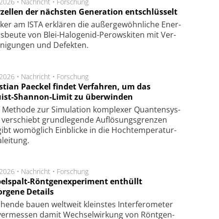
.2026 •
Nachricht
•
Forschung
rzellen der nächsten Generation entschlüsselt
ker am ISTA er­klä­ren die außer­ge­wöhn­li­che Ener­
us­beu­te von Blei-Halo­ge­nid-Perows­ki­ten mit Ver­
­ni­gung­en und De­fek­ten.
.2026 •
Nachricht
•
Forschung
stian Paeckel findet Verfahren, um das
ist-Shannon-Limit zu überwinden
Methode zur Simu­la­tion kom­ple­xer Quan­ten­sys­
 ver­schiebt grund­le­gen­de Auf­lösungs­gren­zen
ibt wo­mög­lich Ein­blicke in die Hoch­tempe­ra­tur­
lei­tung.
.2026 •
Nachricht
•
Forschung
elspalt-Röntgenexperiment enthüllt
orgene Details
hen­de bau­en welt­weit kleins­tes In­ter­fe­ro­me­ter
er­mes­sen da­mit Wech­sel­wir­kung von Rönt­gen­