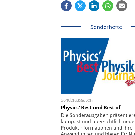
Sonderhefte
Sonderausgaben
Schäfter + Kirchhoff
Physics' Best und Best of
Faserkoppler mit S
Feinfokussierungsmec
Die Sonder­ausgaben präsentier
kompakt und übersichtlich neue
Produkt­informationen und ihre
Anwendungen und bieten für Nu