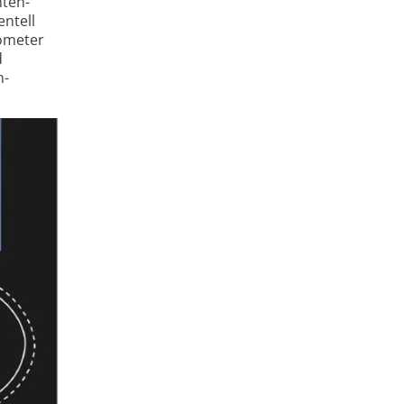
nten­
entell
nometer
d
n­