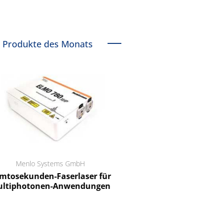
Produkte des Monats
Menlo Systems GmbH
RCT Reichelt Chemietechnik
tosekunden-Faserlaser für
Ein Unternehmen für I
ltiphotonen-Anwendungen