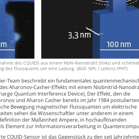
fnahme des CQUIDS aus einem NbN-Nanodraht (links) und schemat
ng des Flussquants um eine Ladung. (Bild: NPL / Leibniz-IPHT)
tler-Team beschreibt ein fundamentales quanten­mechanisc
des Aharonov-Casher-Effekts mit einem Niob­nitrid-Nano­dra
rge Quantum Interference Device). Der Effekt, den die
aronov und Aharon Casher bereits im Jahr 1984 postulierten
sche Bewegung magnetischer Fluss­quanten um elektrische
iten sehen die Wissenschaftler unter anderem in einem
definition der Maß­einheit Ampere, in hoch­auflösenden
ls Element zur Informations­verarbeitung in Quanten­compu
erte CQUID-Sensor ist das Gegen­stück zu den seit Jahr­zehnt