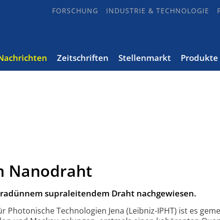
FORSCHUNG
INDUSTRIE & TECHNOLOGIE
Nachrichten
Zeitschriften
Stellenmarkt
Produkte
m Nanodraht
ltradünnem supraleitendem Draht nachgewiesen.
für Photonische Technologien Jena (Leibniz-
IPHT) ist es gem