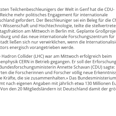
rksten Teilchenbeschleunigers der Welt in Genf hat die CDU-
 Reiche mehr politisches Engagement für internationale
hland gefordert. Der Beschleuniger sei ein Beleg für die 
Wissenschaft und Hochtechnologie, teilte die stellvertret
agsfraktion am Mittwoch in Berlin mit. Geplante Großproje
mburg und das neue internationale Forschungszentrum für 
dt ließen sich nur verwirklichen, wenn die Internationalis
tors energisch vorangetrieben werde.
 Hadron Collider (LHC) war am Mittwoch erfolgreich beim
enphysik CERN in Betrieb gegangen. Er soll der Erforschun
Bundesforschungsministerin Annette Schavan (CDU) sagte:
en die Forscherinnen und Forscher völlig neue Erkenntnis
ie Kräfte, die sie zusammenhalten.» Das Bundesministerium
t nach eigenen Angaben mit jährlich etwa 130 Millionen E
 Von den 20 Mitgliedsländern ist Deutschland damit der gr