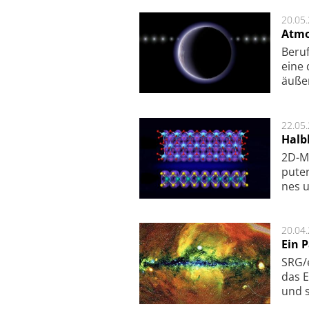
20.05
Atmo
Beruf
eine 
äu­ße
22.05
Halbl
2D-Ma
pu­te
nes u
20.04
Ein 
SRG/e
das E
und s