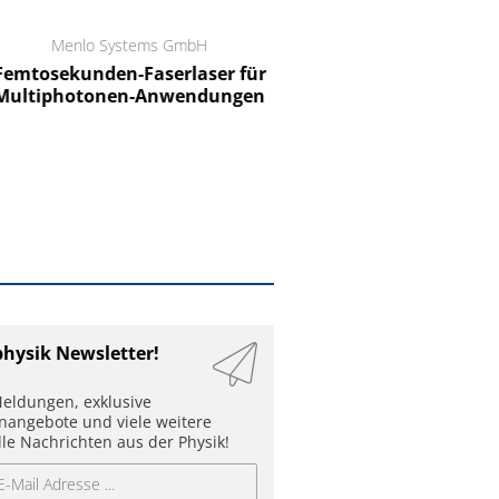
Menlo Systems GmbH
RCT Reichelt Chemietechnik
tosekunden-Faserlaser für
Ein Unternehmen für I
ltiphotonen-Anwendungen
physik Newsletter!
eldungen, exklusive
enangebote und viele weitere
lle Nachrichten aus der Physik!