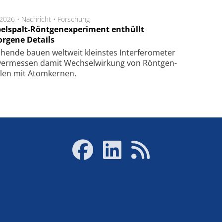
.2026 •
Nachricht
•
Forschung
elspalt-Röntgenexperiment enthüllt
orgene Details
hen­de bau­en welt­weit kleins­tes In­ter­fe­ro­me­ter
er­mes­sen da­mit Wech­sel­wir­kung von Rönt­gen­
­len mit Atom­ker­nen.