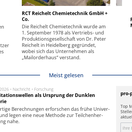
 GmbH
SmarAct GmbH
RCT Reichelt Chemietechnik GmbH +
Co.
uper-
Elektronenmikroskopie auf
Fem
hanismus
kleinstem Raum
Mu
Die Reichelt Chemietechnik wurde am
en
1. September 1978 als Vertriebs- und
Produktionsgesellschaft von Dr. Peter
Reichelt in Heidelberg gegründet,
tzer
wobei sich das Unternehmen als
es
„Mailorderhaus“ verstand.
Meist gelesen
.2026 •
Nachricht
•
Forschung
pro-
itationswellen als Ursprung der Dunklen
rie
Top M
rtige Be­rech­nung­en er­for­schen das frü­he Uni­ver­
Stell
nd legen eine neue Me­tho­de zur Teil­chen­her­
aktue
lung nahe.