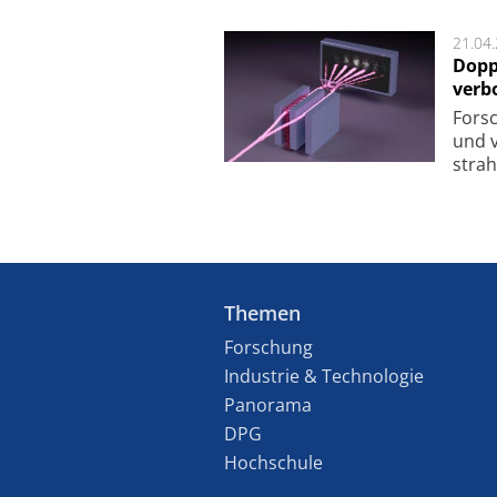
21.04
Dopp
verb
For­sc
und v
strah
Themen
Forschung
Industrie & Technologie
Panorama
DPG
Hochschule