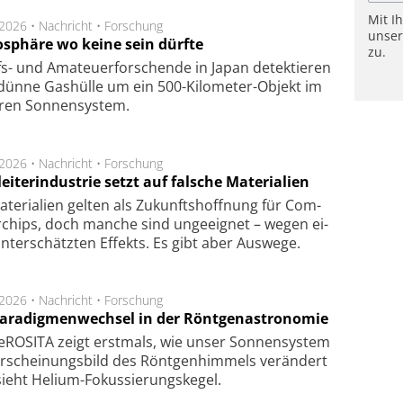
Mit I
.2026 •
Nachricht
•
Forschung
unse
sphäre wo keine sein dürfte
zu.
s- und Ama­teuer­for­schen­de in Japan de­tek­tie­ren
dün­ne Gas­hül­le um ein 500-Kilo­meter-Objekt im
­ren Son­nen­sys­tem.
.2026 •
Nachricht
•
Forschung
eiterindustrie setzt auf falsche Materialien
te­ri­a­li­en gel­ten als Zu­kunfts­hoff­nung für Com­
r­chips, doch man­che sind un­ge­eig­net – we­gen ei­
n­ter­schätz­ten Ef­fekts. Es gibt aber Aus­we­ge.
.2026 •
Nachricht
•
Forschung
Paradigmenwechsel in der Röntgenastronomie
ROSITA zeigt erst­mals, wie unser Son­nen­sys­tem
r­schei­nungs­bild des Rönt­gen­him­mels ver­än­dert
ieht Helium-Fokus­sie­rungs­ke­gel.