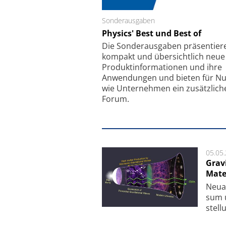
Sonderausgaben
Schäfter + Kirchhoff
Physics' Best und Best of
Faserkoppler mit S
Feinfokussierungsmec
Die Sonder­ausgaben präsentier
kompakt und übersichtlich neue
Produkt­informationen und ihre
Anwendungen und bieten für Nu
wie Unternehmen ein zusätzlich
Forum.
05.05
Grav
Mate
Neu­a
sum u
stel­