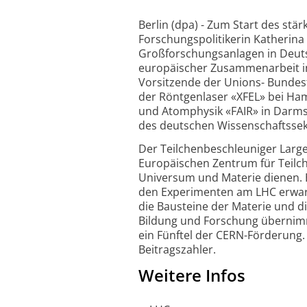
Berlin (dpa) - Zum Start des stä
Forschungspolitikerin Katherina
Großforschungsanlagen in Deutsc
europäischer Zusammenarbeit in 
Vorsitzende der Unions- Bundest
der Röntgenlaser «XFEL» bei Ha
und Atomphysik «FAIR» in Darmsta
des deutschen Wissenschaftssek
Der Teilchenbeschleuniger Large
Europäischen Zentrum für Teilch
Universum und Materie dienen. 
den Experimenten am LHC erwart
die Bausteine der Materie und d
Bildung und Forschung übernimm
ein Fünftel der CERN-Förderung.
Beitragszahler.
Weitere Infos