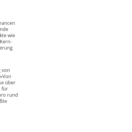
Chancen
ende
kte wie
Kern-
ierung
g von
 «Von
se über
 für
uro rund
ößte