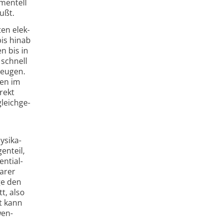
men­tell
ußt.
ten elek­
bis hinab
n bis in
 schnell
zeugen.
ten im
rekt
leich­ge­
si­ka­
n­teil,
n­tial-
marer
ge den
tt, also
kt kann
wen­