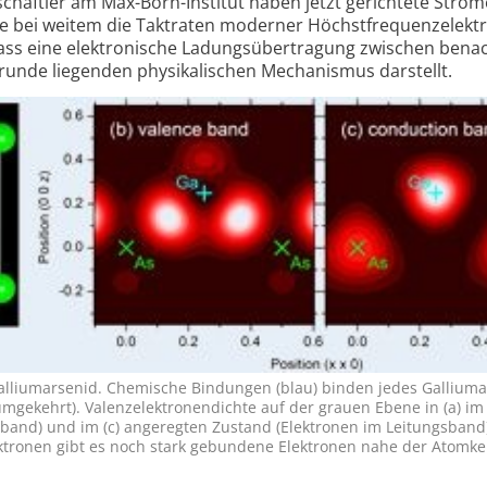
haftler am Max-Born-Institut haben jetzt gerich­tete Ström
ie bei weitem die Takt­raten moderner Höchst­frequenz­elek­t
ass eine elek­tro­nische Ladungs­über­tragung zwischen bena
runde liegenden physi­ka­lischen Mecha­nismus dar­stellt.
 Gallium­arsenid. Chemische Bindungen (blau) binden jedes Gallium­
­ge­kehrt). Valenz­elek­tronen­dichte auf der grauen Ebene in (a) im 
­band) und im (c) ange­regten Zustand (Elek­tronen im Leitungs­band)
k­tronen gibt es noch stark gebun­dene Elek­tronen nahe der Atom­ker