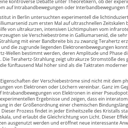
ine kontro­verse Debatte unter Theore­tikern, ob der experi­
trom auf Intra­band­bewe­gungen oder Inter­band­bewe­gungen f
ut in Berlin unter­suchten experi­men­tell die licht­indu­zier
llium­arsenid zum ersten Mal auf ultra­schnellen Zeit­skalen 
fe von ultra­kurzen, inten­siven Licht­impulsen vom infra­rote
erzeugten sie Ver­schiebe­ströme in Gallium­arsenid, die sehr
-Strahlung mit einer Band­breite bis zu zwanzig Tera­hertz er
e und die zugrunde liegenden Elek­tronen­bewe­gungen konn
hertz-Wellen bestimmt werden, deren Ampli­tude und Phase di
Die Tera­hertz-Strahlung zeigt ultra­kurze Strom­stöße des g
 die fünf­tausend Mal höher sind als die Takt­raten moderner
Eigenschaften der Verschiebe­ströme sind nicht mit dem phy
gungen von Elek­tronen oder Löchern ver­einbar. Ganz im Gege
 Intra­band­bewe­gungen von Elek­tronen in einer Pseudo­pote
 experi­men­tellen Ergeb­nisse und zeigen, dass ein inter­ato
Ladung in der Größen­ordnung einer chemischen Bindungs­län
Dieser Prozess findet in jeder Einheits­zelle des Kristalls sta
kala, und erlaubt die Gleich­rich­tung von Licht. Dieser Effe
n aus­ge­nutzt werden und eröffnet neue inte­res­sante An­