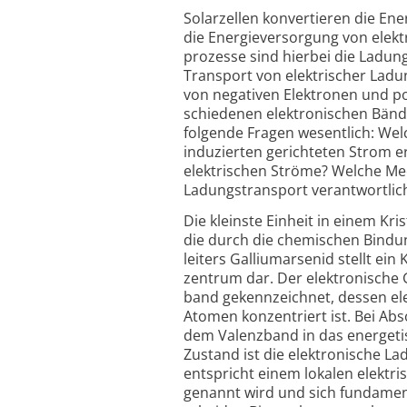
Solarzellen konvertieren die Ener
die Energie­ver­sorgung von elek­t
prozesse sind hierbei die Ladun
Trans­port von elek­trischer Lad
von nega­tiven Elek­tronen und po
schie­denen elek­tro­nischen Bände
folgende Fragen wesent­lich: Welch
indu­zierten gerich­teten Strom 
elek­trischen Ströme? Welche Me
Ladungs­trans­port ver­ant­wort­lic
Die kleinste Einheit in einem Kris
die durch die chemischen Bindung
leiters Gallium­arsenid stellt ein
zentrum dar. Der elek­tro­nische G
band gekenn­zeichnet, dessen ele
Atomen konzen­triert ist. Bei Abs
dem Valenz­band in das energe­t
Zustand ist die elek­tro­nische 
ent­spricht einem lokalen elek­t
genannt wird und sich funda­men