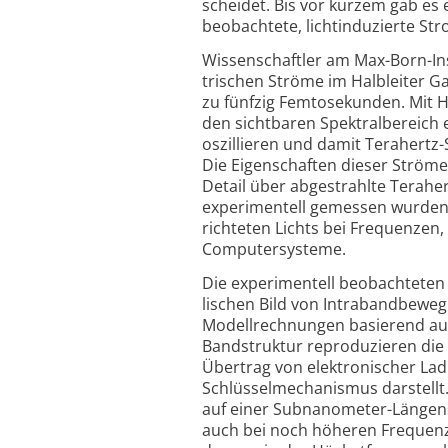
scheidet. Bis vor kurzem gab es e
beob­achtete, licht­indu­zierte S
Wissenschaftler am Max-Born-Instit
trischen Ströme im Halb­leiter Ga
zu fünfzig Femto­sekunden. Mit Hil
den sicht­baren Spektral­bereich 
oszil­lieren und damit Tera­hertz
Die Eigen­schaften dieser Ström
Detail über abge­strahlte Tera­
experi­men­tell gemessen wurden. 
rich­teten Lichts bei Frequenzen,
Computer­systeme.
Die experimentell beobachteten 
lischen Bild von Intra­band­bewe­
Modell­rech­nungen basierend auf
Band­struktur repro­du­zieren die
Über­trag von elek­tro­nischer 
Schlüssel­mecha­nismus dar­stellt. 
auf einer Sub­nano­meter-Längen­s
auch bei noch höheren Frequenze