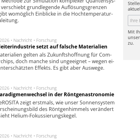
Methode zur Simu­la­tion kom­ple­xer Quan­ten­sys­
Stell
 ver­schiebt grund­le­gen­de Auf­lösungs­gren­zen
aktue
ibt wo­mög­lich Ein­blicke in die Hoch­tempe­ra­tur­
lei­tung.
Mit I
unse
.2026 •
Nachricht
•
Forschung
zu.
eiterindustrie setzt auf falsche Materialien
te­ri­a­li­en gel­ten als Zu­kunfts­hoff­nung für Com­
r­chips, doch man­che sind un­ge­eig­net – we­gen ei­
n­ter­schätz­ten Ef­fekts. Es gibt aber Aus­we­ge.
.2026 •
Nachricht
•
Forschung
Paradigmenwechsel in der Röntgenastronomie
ROSITA zeigt erst­mals, wie unser Son­nen­sys­tem
r­schei­nungs­bild des Rönt­gen­him­mels ver­än­dert
ieht Helium-Fokus­sie­rungs­ke­gel.
.2026 •
Nachricht
•
Forschung