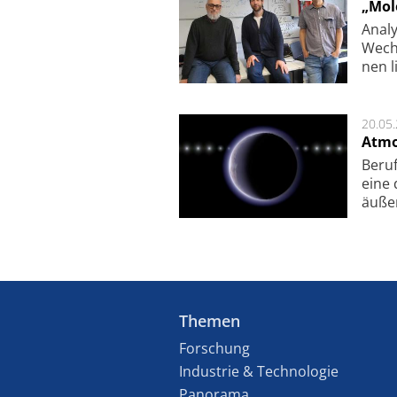
„Mol
Analy
Wech­
nen l
20.05
Atmo
Beruf
eine 
äu­ße
Themen
Forschung
Industrie & Technologie
Panorama