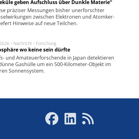
eküle geben Aufschluss über Dunkle Materie“
se prä­zi­ser Mes­sung­en bis­her un­er­for­schter
sel­wir­kung­en zwi­schen Elek­tro­nen und Atom­ker­
ie­fert Hin­wei­se auf neue Teil­chen.
.2026 •
Nachricht
•
Forschung
sphäre wo keine sein dürfte
s- und Ama­teuer­for­schen­de in Japan de­tek­tie­ren
dün­ne Gas­hül­le um ein 500-Kilo­meter-Objekt im
­ren Son­nen­sys­tem.