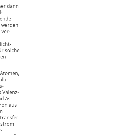
cher dann
l­
ßende
me werden
 ver­
d
licht­
ür solche
nen
on Atomen,
alb­
s­
s Valenz­
nd As-
tron aus
en
­transfer
e­strom
­