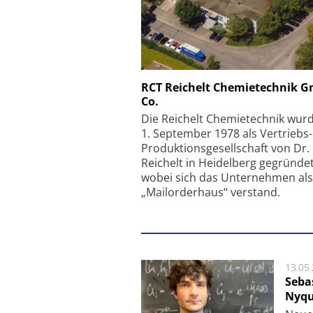
Schäfter + Kirchhoff GmbH
SmarAct GmbH
RCT Reichelt Chemietechnik 
Co.
Faserkoppler mit Super-
Elektronenmikrosko
fokussierungsmechanismus
kleinstem Ra
Die Reichelt Chemietechnik wur
1. September 1978 als Vertriebs
Produktionsgesellschaft von Dr.
Reichelt in Heidelberg gegründet
wobei sich das Unternehmen als
„Mailorderhaus“ verstand.
13.05
Seba
Nyqu