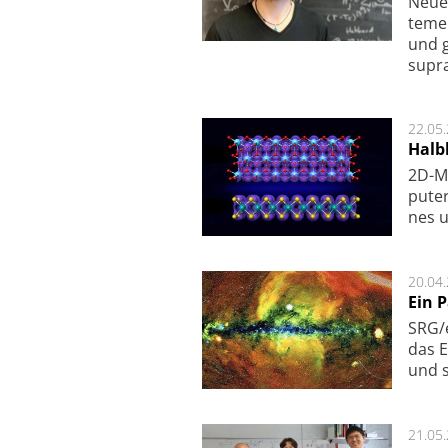
Neue 
te­me
und g
supra­
22.05
Halbl
2D-Ma
pu­te
nes u
20.04
Ein 
SRG/e
das E
und s
21.05