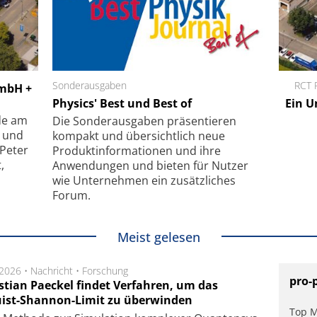
Sonderausgaben
Menlo Systems GmbH
RCT 
GmbH +
pie auf
Physics' Best und Best of
Femtosekunden-Faserlaser für
Ein U
um
Multiphotonen-Anwendungen
de am
Die Sonder­ausgaben präsentieren
- und
kompakt und übersichtlich neue
 Peter
Produkt­informationen und ihre
,
Anwendungen und bieten für Nutzer
wie Unternehmen ein zusätzliches
Forum.
Meist gelesen
.2026 •
Nachricht
•
Forschung
pro-
stian Paeckel findet Verfahren, um das
ist-Shannon-Limit zu überwinden
Top M