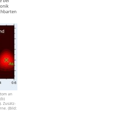
e bei
ronik
ch­barten
atom an
(b)
. Zusätz­
ne. (Bild: