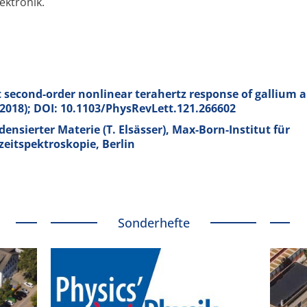
ektronik.
 second-order nonlinear terahertz response of gallium a
(2018); DOI: 10.1103/PhysRevLett.121.266602
ensierter Materie (T. Elsässer), Max-Born-Institut für
zeitspektroskopie, Berlin
Sonderhefte