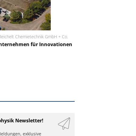
Reichelt Chemietechnik GmbH + Co.
Schäfter + Kirchhoff
nternehmen für Innovationen
Faserkoppler mit 
Feinfokussierungsme
physik Newsletter!
eldungen, exklusive