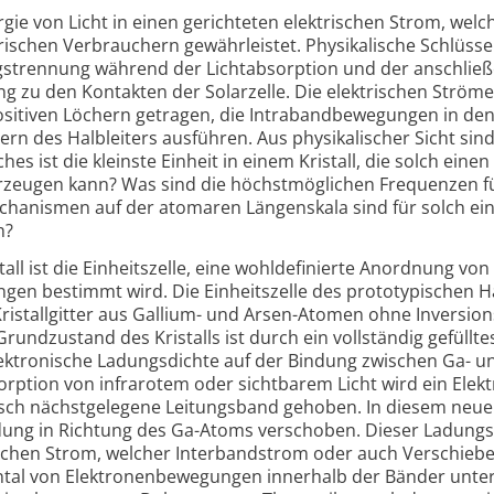
gie von Licht in einen gerich­teten elek­trischen Strom, wel
rischen Ver­brauchern gewähr­leistet. Physi­ka­lische Schlüsse
gs­trennung während der Licht­absorp­tion und der anschlie­
ung zu den Kontakten der Solar­zelle. Die elek­trischen Strö
si­tiven Löchern getragen, die Intra­band­bewe­gungen in den
rn des Halb­leiters aus­führen. Aus physi­ka­lischer Sicht sin
es ist die kleinste Einheit in einem Kristall, die solch einen 
erzeugen kann? Was sind die höchst­mög­lichen Frequenzen f
cha­nismen auf der atomaren Längen­skala sind für solch ei
h?
tall ist die Einheits­zelle, eine wohl­defi­nierte Anord­nung v
en bestimmt wird. Die Einheits­zelle des proto­typischen H
 Kristall­gitter aus Gallium- und Arsen-Atomen ohne Inver­sion
rund­zustand des Kristalls ist durch ein voll­ständig gefüllte
k­tro­nische Ladungs­dichte auf der Bindung zwischen Ga- u
orp­tion von infra­rotem oder sicht­barem Licht wird ein Elek
isch nächst­gelegene Leitungs­band gehoben. In diesem neu
Ladung in Rich­tung des Ga-Atoms ver­schoben. Dieser Ladungs
rischen Strom, welcher Inter­band­strom oder auch Ver­schieb
tal von Elek­tronen­bewe­gungen inner­halb der Bänder unter