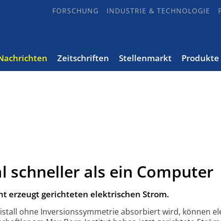
FORSCHUNG
INDUSTRIE & TECHNOLOGIE
Nachrichten
Zeitschriften
Stellenmarkt
Produkte
 schneller als ein Computer
ht erzeugt gerich­teten elek­trischen Strom.
stall ohne Inversions­symmetrie absor­biert wird, können ele