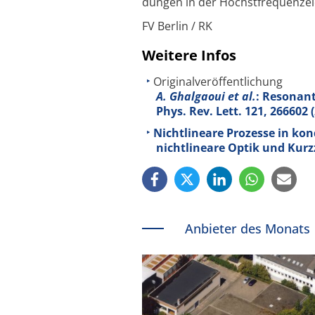
dungen in der Höchst­frequenz­el
FV Berlin / RK
Weitere Infos
Originalveröffentlichung
A. Ghalgaoui et al.
: Resonant
Phys. Rev. Lett.
121
, 266602 
Nichtlineare Prozesse in kond
nichtlineare Optik und Kurz
Anbieter des Monats