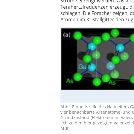
Ströme erzeugt werden. Wissen­sc
Tera­hertz­frequenzen erzeugt, d
schlagen. Die Forscher zeigen, d
Atomen im Kristall­gitter den zug
Abb.: Einheitszelle des Halb­leiters
vier benach­barte Arsen­atome (und um
Grund­zustand (Elek­tronen im Valenz
lich zu den hier gezeigten Valenz­ele
MBI)