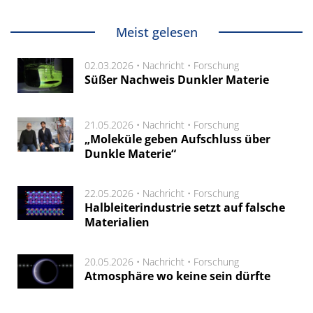
Meist gelesen
02.03.2026 •
Nachricht
•
Forschung
Süßer Nachweis Dunkler Materie
21.05.2026 •
Nachricht
•
Forschung
„Moleküle geben Aufschluss über
Dunkle Materie“
22.05.2026 •
Nachricht
•
Forschung
Halbleiterindustrie setzt auf falsche
Materialien
20.05.2026 •
Nachricht
•
Forschung
Atmosphäre wo keine sein dürfte