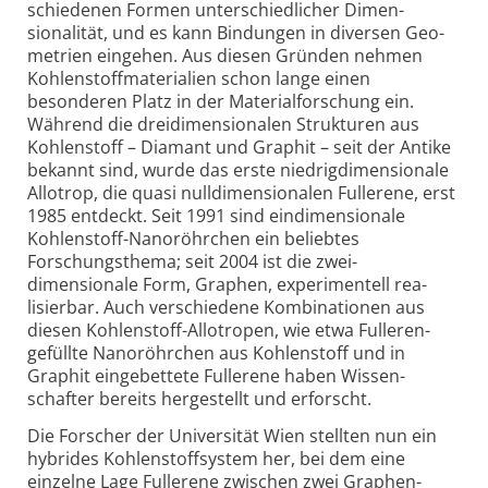
schiedenen Formen unter­schiedlicher Dimen­
sionalität, und es kann Bindungen in diversen Geo­
metrien eingehen. Aus diesen Gründen nehmen
Kohlenstoff­materialien schon lange einen
besonderen Platz in der Material­forschung ein.
Während die drei­dimensionalen Strukturen aus
Kohlen­stoff – Diamant und Graphit – seit der Antike
bekannt sind, wurde das erste niedrig­dimensionale
Allotrop, die quasi null­dimen­sionalen Fullerene, erst
1985 entdeckt. Seit 1991 sind ein­dimensionale
Kohlenstoff-Nano­röhrchen ein beliebtes
Forschungs­thema; seit 2004 ist die zwei­
dimensionale Form, Graphen, experi­mentell rea­
lisierbar. Auch verschiedene Kombina­tionen aus
diesen Kohlen­stoff-Allo­tropen, wie etwa Fulleren-
gefüllte Nano­röhrchen aus Kohlen­stoff und in
Graphit einge­bettete Fullerene haben Wissen­
schafter bereits herge­stellt und erforscht.
Die Forscher der Uni­versität Wien stellten nun ein
hybrides Kohlen­stoffsystem her, bei dem eine
einzelne Lage Fulle­rene zwischen zwei Graphen-