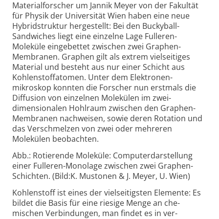
Material­forscher um Jannik Meyer von der Fakultät
für Physik der Uni­versität Wien haben eine neue
Hybrid­struktur herge­stellt: Bei den Bucky­ball-
Sandwiches liegt eine einzelne Lage Fulle­ren-
Moleküle eingebettet zwischen zwei Graphen-
Membranen. Graphen gilt als extrem vielseitiges
Material und besteht aus nur einer Schicht aus
Kohlen­stoffatomen. Unter dem Elektronen­
mikroskop konnten die Forscher nun erstmals die
Diffusion von ein­zelnen Molekülen im zwei­
dimensionalen Hohlraum zwischen den Graphen-
Membranen nach­weisen, sowie deren Rotation und
das Ver­schmelzen von zwei oder mehreren
Molekülen beobachten.
Abb.: Rotierende Moleküle: Computerdarstellung
einer Fulleren-Monolage zwischen zwei Graphen-
Schichten. (Bild:K. Mustonen & J. Meyer, U. Wien)
Kohlen­stoff ist eines der viel­seitigsten Elemente: Es
bildet die Basis für eine riesige Menge an che­
mischen Ver­bindungen, man findet es in ver­