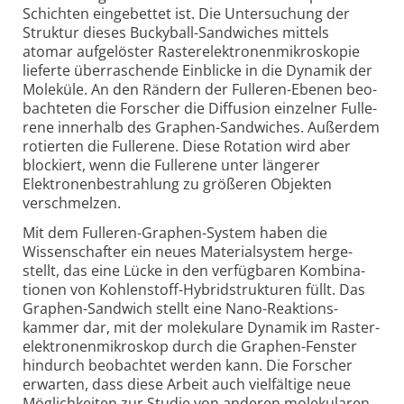
Schichten einge­bettet ist. Die Unter­suchung der
Struktur dieses Bucky­ball-Sandwiches mittels
atomar aufge­löster Raster­elektronen­mikroskopie
lieferte über­raschende Einblicke in die Dynamik der
Moleküle. An den Rändern der Fulleren-Ebenen beo­
bachteten die Forscher die Diffusion einzelner Fulle­
rene inner­halb des Graphen-Sandwiches. Außerdem
rotierten die Fullerene. Diese Rotation wird aber
blockiert, wenn die Fulle­rene unter längerer
Elektronen­bestrahlung zu größeren Objekten
verschmelzen.
Mit dem Fulleren-Graphen-System haben die
Wissen­schafter ein neues Material­system herge­
stellt, das eine Lücke in den verfüg­baren Kombina­
tionen von Kohlenstoff-Hybrid­strukturen füllt. Das
Graphen-Sandwich stellt eine Nano-Reaktions­
kammer dar, mit der molekulare Dynamik im Raster­
elektronen­mikroskop durch die Graphen-Fenster
hindurch beobachtet werden kann. Die Forscher
erwarten, dass diese Arbeit auch viel­fältige neue
Möglich­keiten zur Studie von anderen mole­kularen