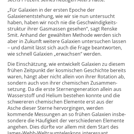
„Für Galaxien in der ersten Epoche der
Galaxienentstehung, wie wir sie nun unter­sucht
haben, haben wir noch nie die Geschwin­dig­keits­
struktur ihrer Gas­massen gesehen“, sagt Renske
Smit. Anhand der gewählten Methode werden sich
aber in Zukunft weitere Galaxien unter­suchen lassen
– und damit lässt sich auch die Frage beant­worten,
wie schnell Galaxien „erwachsen“ werden.
Die Einschätzung, wie entwickelt Galaxien zu diesem
frühen Zeit­punkt der kosmischen Geschichte bereits
waren, hängt aber nicht allein von ihrer Rota­tion ab,
sondern auch von ihrer chemischen Zusammen­
setzung. Da die erste Sternen­genera­tion allein aus
Wasser­stoff und Helium bestehen konnte und die
schwereren chemischen Elemente erst aus der
Asche dieser Sterne hervor­gingen, werden
kommende Messungen an so frühen Galaxien insbe­
sondere die Häufig­keit der ver­schie­denen Elemente
angehen. Dies dürfte vor allem mit dem Start des
James-
Webb-
Welt­raum­tele­skops interes­sant