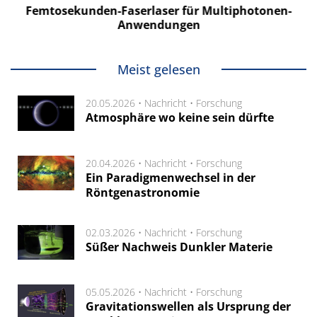
Femtosekunden-Faserlaser für Multiphotonen-
Anwendungen
Meist gelesen
20.05.2026 •
Nachricht
•
Forschung
Atmosphäre wo keine sein dürfte
20.04.2026 •
Nachricht
•
Forschung
Ein Paradigmenwechsel in der
Röntgenastronomie
02.03.2026 •
Nachricht
•
Forschung
Süßer Nachweis Dunkler Materie
05.05.2026 •
Nachricht
•
Forschung
Gravitationswellen als Ursprung der