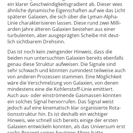
ein klarer Geschwin­dig­keits­gradient ab. Dieser wies
ähn­liche dyna­mische Eigen­schaften auf wie das Licht
späterer Galaxien, die sich über die Lyman-
Alpha-
Linie charak­teri­sieren lassen. Diese rund zwei Milli­
arden Jahre älteren Galaxien bestehen aus einer
turbu­lenten, aber aus­ge­prägten Scheibe mit deut­
lich sicht­barem Dreh­sinn.
Das ist noch kein zwingender Hinweis, dass die
beiden nun unter­suchten Galaxien bereits eben­falls
genau diese Struktur auf­weisen. Die Signale sind
sehr schwach und könnten zumin­dest teil­weise auch
von anderen Prozessen stammen. Eine Möglich­keit
wäre die Ver­schmel­zung von Galaxien, von denen
min­des­tens eine die Kohlen­stoff-
Linie emit­tiert.
Auch aus- oder ein­strömende Gas­massen könnten
ein solches Signal hervor­rufen. Das Signal weist
jedoch auf eine kine­ma­tisch klar organi­sierte Rota­
tions­struktur hin. Es ist des­halb ein wichtiger
Hinweis, wie schnell sich bereits einige der ersten
Galaxien ent­wickeln konnten, als das Uni­versum erst
sechs Prozent seines heutigen Alters hatte.