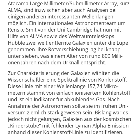
Atacama Large Milli­meter/Submilli­meter Array, kurz
ALMA, sind inzwischen aber auch Analysen bei
einigen anderen interes­santen Wellen­längen
möglich. Ein inter­natio­nales Astro­nomen­team um
Renske Smit von der Uni Cambridge hat nun mit
Hilfe von ALMA sowie des Welt­raum­tele­skops
Hubble zwei weit ent­fernte Galaxien unter die Lupe
genommen. Ihre Rot­ver­schie­bung lag bei knapp
unter sieben, was einem Alter von rund 800 Milli­
onen Jahren nach dem Urknall ent­spricht.
Zur Charakterisierung der Galaxien wählten die
Wissen­schaftler eine Spektral­linie von Kohlen­stoff.
Diese Linie mit einer Wellen­länge 157,74 Mikro­
metern stammt von ein­fach ioni­siertem Kohlen­stoff
und ist ein Indi­kator für abküh­lendes Gas. Nach
Annahme der Astro­nomen sollte sie im frühen Uni­
versum ziem­lich stark gewesen sein. Bislang war es
jedoch nicht gelungen, Galaxien aus der kosmischen
„Kinder­stube“ mit fehlender Lyman-
Alpha-
Emission
anhand dieser Kohlen­stoff-
Linie zu identi­fi­zieren.