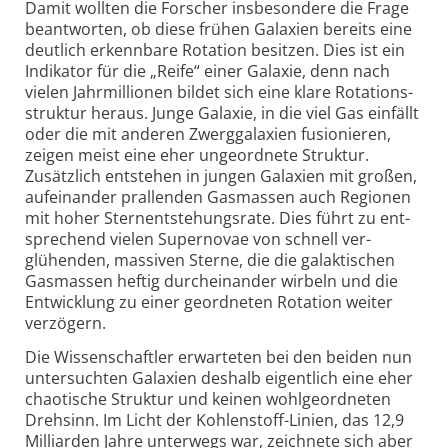
Damit wollten die Forscher insbesondere die Frage
beantworten, ob diese frühen Galaxien bereits eine
deut­lich erkenn­bare Rotation besitzen. Dies ist ein
Indi­kator für die „Reife“ einer Galaxie, denn nach
vielen Jahr­milli­onen bildet sich eine klare Rota­tions­
struktur heraus. Junge Galaxie, in die viel Gas ein­fällt
oder die mit anderen Zwerg­galaxien fusio­nieren,
zeigen meist eine eher unge­ord­nete Struktur.
Zusätz­lich entstehen in jungen Galaxien mit großen,
auf­ein­ander prallenden Gas­massen auch Regionen
mit hoher Stern­ent­stehungs­rate. Dies führt zu ent­
sprechend vielen Super­novae von schnell ver­
glühenden, massiven Sterne, die die galak­tischen
Gas­massen heftig durch­ein­ander wirbeln und die
Ent­wick­lung zu einer geord­neten Rota­tion weiter
ver­zögern.
Die Wissenschaftler erwarteten bei den beiden nun
unter­suchten Galaxien des­halb eigent­lich eine eher
chao­tische Struktur und keinen wohl­geord­neten
Dreh­sinn. Im Licht der Kohlen­stoff-
Linien, das 12,9
Milli­arden Jahre unter­wegs war, zeich­nete sich aber