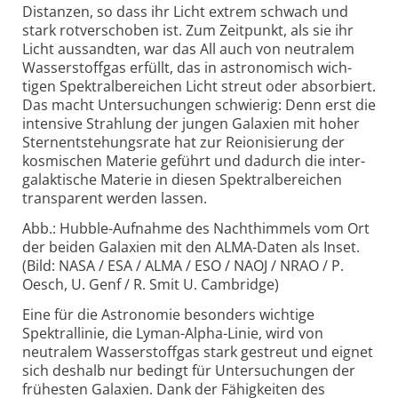
Distanzen, so dass ihr Licht extrem schwach und
stark rot­ver­schoben ist. Zum Zeit­punkt, als sie ihr
Licht aus­sandten, war das All auch von neutralem
Wasser­stoff­gas erfüllt, das in astro­no­misch wich­
tigen Spektral­berei­chen Licht streut oder absor­biert.
Das macht Unter­suchungen schwierig: Denn erst die
inten­sive Strahlung der jungen Galaxien mit hoher
Stern­ent­stehungs­rate hat zur Reioni­sie­rung der
kosmischen Materie geführt und dadurch die inter­
galak­tische Materie in diesen Spektral­bereichen
trans­pa­rent werden lassen.
Abb.: Hubble-Aufnahme des Nachthimmels vom Ort
der beiden Galaxien mit den ALMA-
Daten als Inset.
(Bild: NASA / ESA / ALMA / ESO / NAOJ / NRAO / P.
Oesch, U. Genf / R. Smit U. Cambridge)
Eine für die Astronomie besonders wichtige
Spektral­linie, die Lyman-
Alpha-
Linie, wird von
neutralem Wasser­stoff­gas stark gestreut und eignet
sich deshalb nur bedingt für Unter­suchungen der
frühesten Galaxien. Dank der Fähig­keiten des