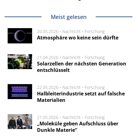
Meist gelesen
20.05.2026 •
Nachricht
•
Forschung
Atmosphäre wo keine sein dürfte
21.04.2026 •
Nachricht
•
Forschung
Solarzellen der nächsten Generation
entschlüsselt
22.05.2026 •
Nachricht
•
Forschung
Halbleiterindustrie setzt auf falsche
Materialien
21.05.2026 •
Nachricht
•
Forschung
„Moleküle geben Aufschluss über
Dunkle Materie“