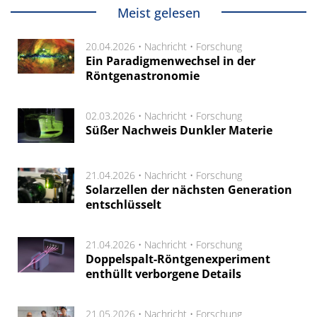
Meist gelesen
20.04.2026 •
Nachricht
•
Forschung
Ein Paradigmenwechsel in der
Röntgenastronomie
02.03.2026 •
Nachricht
•
Forschung
Süßer Nachweis Dunkler Materie
21.04.2026 •
Nachricht
•
Forschung
Solarzellen der nächsten Generation
entschlüsselt
21.04.2026 •
Nachricht
•
Forschung
Doppelspalt-Röntgenexperiment
enthüllt verborgene Details
21.05.2026 •
Nachricht
•
Forschung