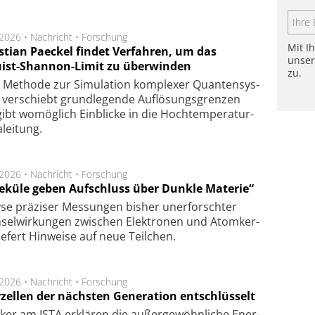
.2026 •
Nachricht
•
Forschung
Mit I
stian Paeckel findet Verfahren, um das
unse
ist-Shannon-Limit zu überwinden
zu.
Methode zur Simu­la­tion kom­ple­xer Quan­ten­sys­
 ver­schiebt grund­le­gen­de Auf­lösungs­gren­zen
ibt wo­mög­lich Ein­blicke in die Hoch­tempe­ra­tur­
lei­tung.
.2026 •
Nachricht
•
Forschung
eküle geben Aufschluss über Dunkle Materie“
se prä­zi­ser Mes­sung­en bis­her un­er­for­schter
sel­wir­kung­en zwi­schen Elek­tro­nen und Atom­ker­
ie­fert Hin­wei­se auf neue Teil­chen.
.2026 •
Nachricht
•
Forschung
rzellen der nächsten Generation entschlüsselt
ker am ISTA er­klä­ren die außer­ge­wöhn­li­che Ener­