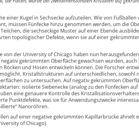
l, die Falten, wurde bei zweidimensionalen Kristallen auf gekr
äche einer Kugel in Sechsecke aufzuteilen. Wie von Fußbällen
nnt, müssen Fünfecke hinzu genommen werden, um die Obe
 Teilchen, die sechseckige Muster auf einer Ebende ausbilde
ten topologischer Defekte, wenn sie auf einer gekrümmte
ne von der University of Chicago haben nun herausgefunden
iner negativ gekrümmten Oberfläche gewachsen wurden, auch 
on Röcken und Hosen entwickeln können. Die Forscher entwi
möglicht, Kristallstrukturen auf unterschiedlichen, sowohl 
berflächen zu untersuchen. Auf negativ gekrümmten Oberfl
ktarten: isolierte Siebenecke (analog zu den Fünfecken auf
lauben eine genauere Kontrolle des Kristallisationsverhalten
erte Punktdefekte, was sie für Anwendungszwecke interessa
aillierte“ Nanoröhren.
tallen auf einer negative gekrümmten Kapillarbrücke ähnelt e
University of Chicago)