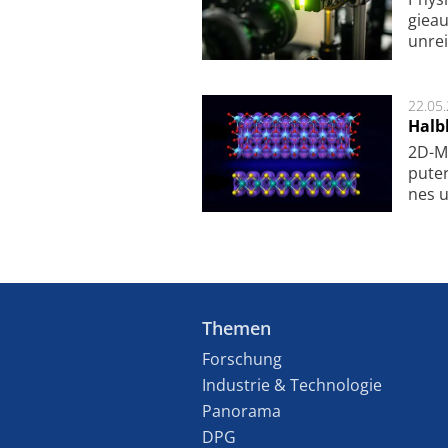
gie­a
unrei
22.05
Halbl
2D-Ma
pu­te
nes u
Themen
Forschung
Industrie & Technologie
Panorama
DPG