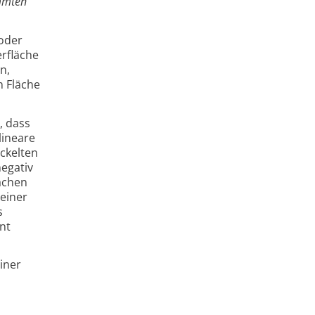
ümmten
 oder
rfläche
n,
n Fläche
, dass
lineare
ckelten
negativ
ächen
 einer
s
nt
iner