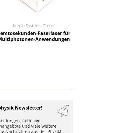
Menlo Systems GmbH
RCT Reichelt Chemietechnik
tosekunden-Faserlaser für
Ein Unternehmen für I
ltiphotonen-Anwendungen
physik Newsletter!
eldungen, exklusive
enangebote und viele weitere
lle Nachrichten aus der Physik!