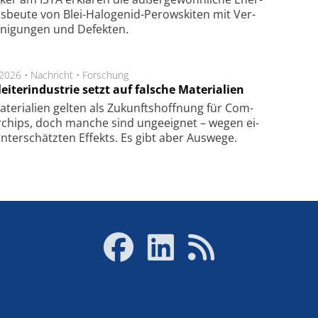
us­beu­te von Blei-Halo­ge­nid-Perows­ki­ten mit Ver­
­ni­gung­en und De­fek­ten.
.2026 •
Nachricht
•
Forschung
eiterindustrie setzt auf falsche Materialien
te­ri­a­li­en gel­ten als Zu­kunfts­hoff­nung für Com­
r­chips, doch man­che sind un­ge­eig­net – we­gen ei­
n­ter­schätz­ten Ef­fekts. Es gibt aber Aus­we­ge.