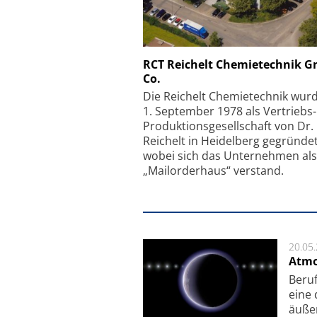
Schäfter + Kirchhoff
RCT Reichelt Chemietechnik 
Co.
Faserkoppler mit S
Feinfokussierungsmec
Die Reichelt Chemietechnik wur
1. September 1978 als Vertriebs
Produktionsgesellschaft von Dr.
Reichelt in Heidelberg gegründet
wobei sich das Unternehmen als
„Mailorderhaus“ verstand.
20.05
Atmo
Beruf
eine 
äu­ße