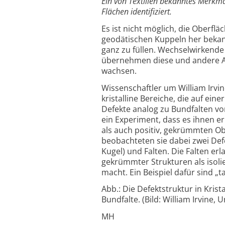
Ein von Textilien bekanntes Merkma
Flächen identifiziert.
Es ist nicht möglich, die Oberfl
geodätischen Kuppeln her beka
ganz zu füllen. Wechselwirkende
übernehmen diese und andere Ar
wachsen.
Wissenschaftler um William Irvi
kristalline Bereiche, die auf e
Defekte analog zu Bundfalten v
ein Experiment, dass es ihnen er
als auch positiv, gekrümmten O
beobachteten sie dabei zwei Defe
Kugel) und Falten. Die Falten er
gekrümmter Strukturen als isoli
macht. Ein Beispiel dafür sind „t
Abb.: Die Defektstruktur in Kris
Bundfalte. (Bild: William Irvine, 
MH