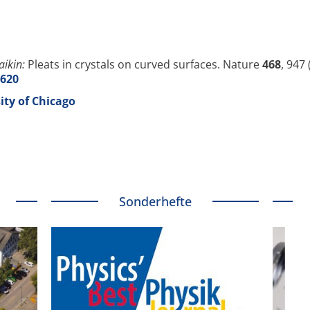
aikin:
Pleats in crystals on curved surfaces. Nature
468
, 947
9620
ity of Chicago
Sonderhefte