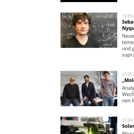
13.05
Seba
Nyqu
Neue 
te­me
und g
supra­
21.05
„Mol
Analy
Wech­
nen l
21.04
Sola
Physi