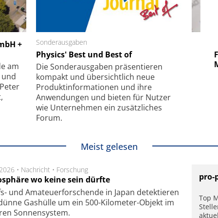
 GmbH
Sonderausgaben
SmarAct GmbH
GmbH +
uper-
Physics' Best und Best of
Elektronenmikroskopie auf
Fem
hanismus
kleinstem Raum
Mu
de am
Die Sonder­ausgaben präsentieren
- und
kompakt und übersichtlich neue
 Peter
Produkt­informationen und ihre
,
Anwendungen und bieten für Nutzer
wie Unternehmen ein zusätzliches
Forum.
Meist gelesen
.2026 •
Nachricht
•
Forschung
pro-
sphäre wo keine sein dürfte
s- und Ama­teuer­for­schen­de in Japan de­tek­tie­ren
Top M
dün­ne Gas­hül­le um ein 500-Kilo­meter-Objekt im
Stell
­ren Son­nen­sys­tem.
aktue